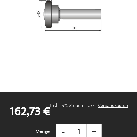
Zum
Anfang
der
Bildgalerie
162,73 €
Inkl. 19% Steuern
,
exkl.
Versandkosten
springen
-
+
Menge