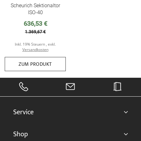
Scheurich Sektionaltor
ISO-40
Sonderpreis
636,53 €
1.369,67 €
Inkl. 19% Steuern
,
exkl.
Versandkosten
ZUM PRODUKT
Service
Shop