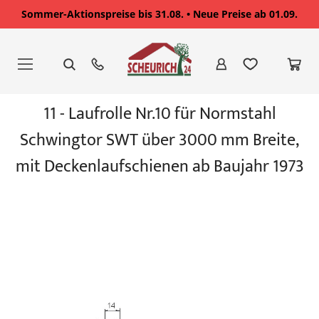
Sommer-Aktionspreise bis 31.08. • Neue Preise ab 01.09.
Zum
Inhalt
springen
Zum
11 - Laufrolle Nr.10 für Normstahl
Ende
der
Schwingtor SWT über 3000 mm Breite,
Bildgalerie
springen
mit Deckenlaufschienen ab Baujahr 1973