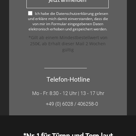
Jetzt anmelden
Ich habe die Datenschutzerklärung gelesen
und erkläre mich damit einverstanden, dass die
von mir im Formular eingegebenen Daten
elektronisch erhoben und gespeichert werden.
*Gilt ab einem Mindestbestellwert von
250€, ab Erhalt dieser Mail 2 Wochen
gültig
Telefon-Hotline
Mo - Fr: 8:30 - 12 Uhr | 13 - 17 Uhr
+49 (0) 6028 / 406258-0