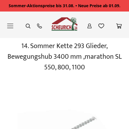
Sommer-Aktionspreise bis 31.08. • Neue Preise ab 01.09.
Zum
Inhalt
springen
Zum
14. Sommer Kette 293 Glieder,
Ende
der
Bewegungshub 3400 mm ,marathon SL
Bildgalerie
springen
550, 800, 1100