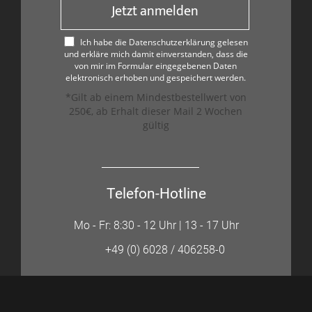
Jetzt anmelden
Ich habe die Datenschutzerklärung gelesen
und erkläre mich damit einverstanden, dass die
von mir im Formular eingegebenen Daten
elektronisch erhoben und gespeichert werden.
*Gilt ab einem Mindestbestellwert von
250€, ab Erhalt dieser Mail 2 Wochen
gültig
Telefon-Hotline
Mo - Fr: 8:30 - 12 Uhr | 13 - 17 Uhr
+49 (0) 6028 / 406258-0