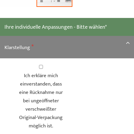
Zum
Anfang
der
Ihre individuelle Anpassungen - Bitte wählen*
Bildgalerie
springen
Klarstellung
Ich erkläre mich
einverstanden, dass
eine Rücknahme nur
bei ungeöffneter
verschweißter
Original-Verpackung
möglich ist.