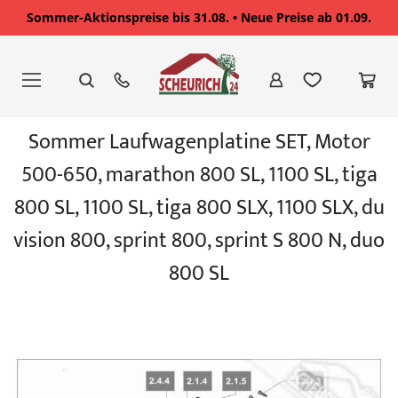
Sommer-Aktionspreise bis 31.08. • Neue Preise ab 01.09.
Zum
Inhalt
springen
Zum
Sommer Laufwagenplatine SET, Motor
Ende
der
500-650, marathon 800 SL, 1100 SL, tiga
Bildgalerie
springen
800 SL, 1100 SL, tiga 800 SLX, 1100 SLX, du
vision 800, sprint 800, sprint S 800 N, duo
800 SL