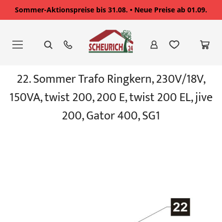
Sommer-Aktionspreise bis 31.08. • Neue Preise ab 01.09.
Zum
Inhalt
springen
Zum
22. Sommer Trafo Ringkern, 230V/18V,
Ende
der
150VA, twist 200, 200 E, twist 200 EL, jive
Bildgalerie
springen
200, Gator 400, SG1