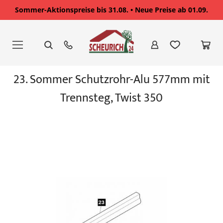
Sommer-Aktionspreise bis 31.08. • Neue Preise ab 01.09.
Zum
Inhalt
springen
Zum
23. Sommer Schutzrohr-Alu 577mm mit
Ende
der
Trennsteg, Twist 350
Bildgalerie
springen