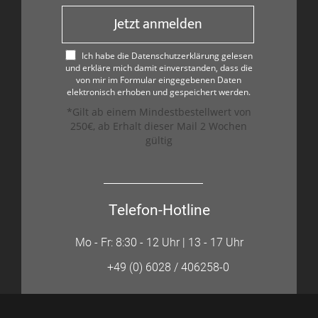
Jetzt anmelden
Ich habe die Datenschutzerklärung gelesen
und erkläre mich damit einverstanden, dass die
von mir im Formular eingegebenen Daten
elektronisch erhoben und gespeichert werden.
*Gilt ab einem Mindestbestellwert von
250€, ab Erhalt dieser Mail 2 Wochen
gültig
Telefon-Hotline
Mo - Fr: 8:30 - 12 Uhr | 13 - 17 Uhr
+49 (0) 6028 / 406258-0