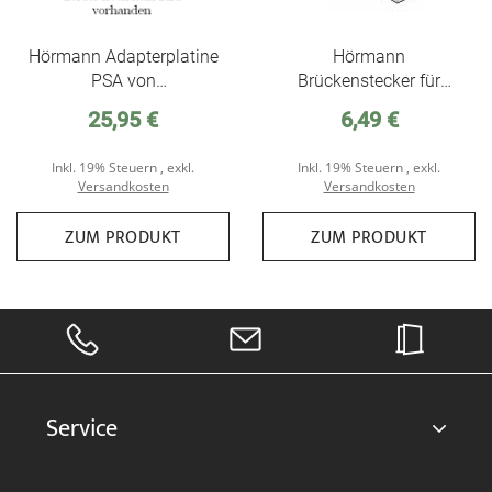
Hörmann Adapterplatine
Hörmann
PSA von
Brückenstecker für
Schraubklemme auf
Ruhestromkreis
25,95 €
6,49 €
Systemstecker
(Systembuchse)
Inkl. 19% Steuern
,
exkl.
Inkl. 19% Steuern
,
exkl.
Versandkosten
Versandkosten
ZUM PRODUKT
ZUM PRODUKT
Service