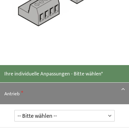
Zum
Anfang
der
Ihre individuelle Anpassungen - Bitte wählen*
Bildgalerie
springen
Antrieb