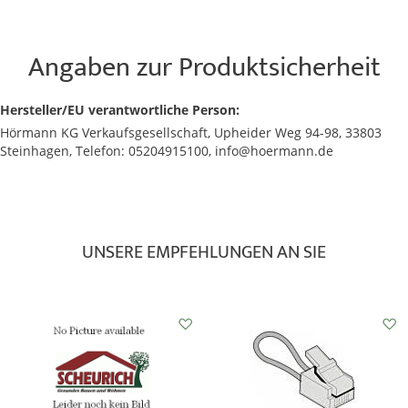
Angaben zur Produktsicherheit
Hersteller/EU verantwortliche Person:
Hörmann KG Verkaufsgesellschaft, Upheider Weg 94-98, 33803
Steinhagen, Telefon: 05204915100, info@hoermann.de
UNSERE EMPFEHLUNGEN AN SIE
Auf
Auf
den
den
Wunschzettel
Wunschzettel