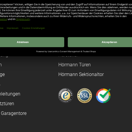
Unternehmen
Über uns
rten
Stellenangebote
gang
Hersteller
n
Hörmann Türen
age
Hörmann Sektionaltor
ß
leitungen
tztüren
e Garagentore