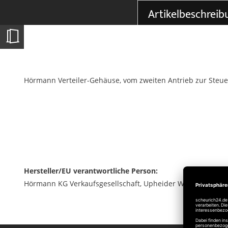
der
Artikelbeschreib
Bildgalerie
springen
Hörmann Verteiler-Gehäuse, vom zweiten Antrieb zur Steu
Hersteller/EU verantwortliche Person:
Hörmann KG Verkaufsgesellschaft, Upheider Weg 94-98, 33