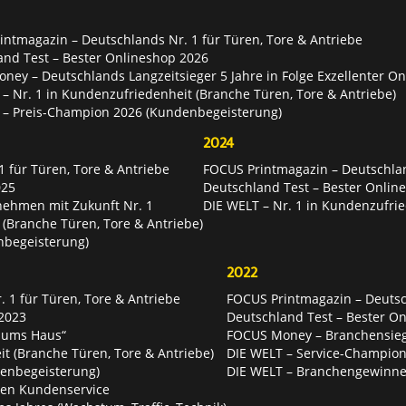
ntmagazin – Deutschlands Nr. 1 für Türen, Tore & Antriebe
and Test – Bester Onlineshop 2026
ey – Deutschlands Langzeitsieger 5 Jahre in Folge Exzellenter O
– Nr. 1 in Kundenzufriedenheit (Branche Türen, Tore & Antriebe)
 – Preis-Champion 2026 (Kundenbegeisterung)
2024
 für Türen, Tore & Antriebe
FOCUS Printmagazin – Deutschlan
025
Deutschland Test – Bester Onlin
nehmen mit Zukunft Nr. 1
DIE WELT – Nr. 1 in Kundenzufrie
 (Branche Türen, Tore & Antriebe)
nbegeisterung)
2022
 1 für Türen, Tore & Antriebe
FOCUS Printmagazin – Deutsch
2023
Deutschland Test – Bester O
 ums Haus“
FOCUS Money – Branchensie
t (Branche Türen, Tore & Antriebe)
DIE WELT – Service-Champion
enbegeisterung)
DIE WELT – Branchengewinner
ten Kundenservice