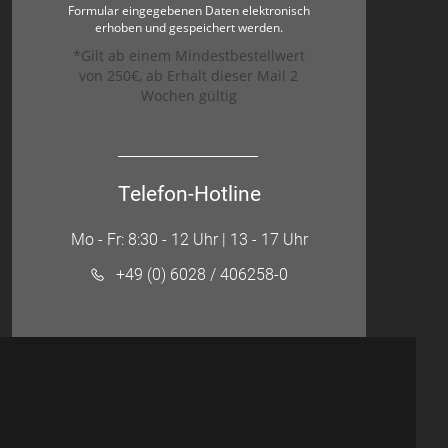
Formular eingegebenen Daten elektronisch
erhoben und gespeichert werden.
*Gilt ab einem Mindestbestellwert
von 250€, ab Erhalt dieser Mail 2
Wochen gültig
Telefon-Hotline
Mo - Fr: 8:30 - 12 Uhr | 13 - 17 Uhr
+49 (0) 6028 / 406258-0