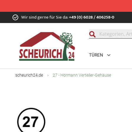
Zum
Wir sind gerne für Sie da:
+49 (0) 6028 / 406258-0
Inhalt
springen
Suche
TÜREN
scheurich24.de
27 - Hörmann Verteiler-Gehäuse
Zum
Ende
der
Bildgalerie
springen