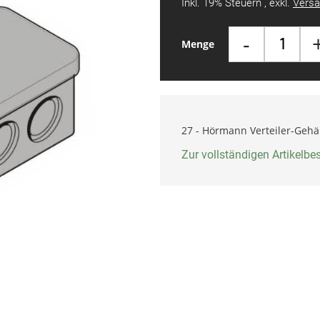
Inkl. 19% Steuern
,
exkl.
Versa
-
Menge
27 - Hörmann Verteiler-Geh
Zur vollständigen Artikelb