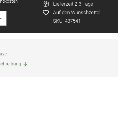
ndkosten
Lieferzeit 2-3 Tage
Auf den Wunschzettel
+
SKU: 437541
äuse
eschreibung