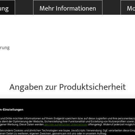
ung
Mehr Informationen
Mo
erung
Angaben zur Produktsicherheit
803 Steinhagen, Telefon: 05204915100, info@hoermann.de