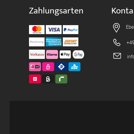
Zahlungsarten
Konta
Ebe
+49
in