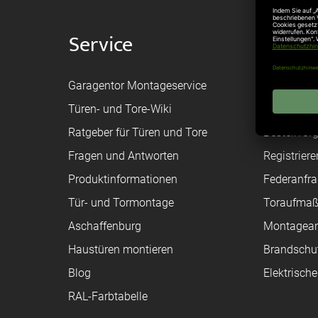
Service
Shop
Garagentor Montageservice
Versand
Türen- und Tore-Wiki
Zahlungsa
Ratgeber für Türen und Tore
Bestellvor
Fragen und Antworten
Registriere
Produktinformationen
Federanfr
Tür- und Tormontage
Toraufma
Aschaffenburg
Montagean
Haustüren montieren
Brandschu
Blog
Elektrisch
RAL-Farbtabelle