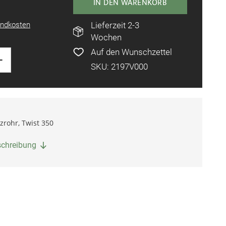
IN DEN WARENKORB
ndkosten
Lieferzeit 2-3
Wochen
Auf den Wunschzettel
+
SKU: 2197V000
zrohr, Twist 350
eschreibung