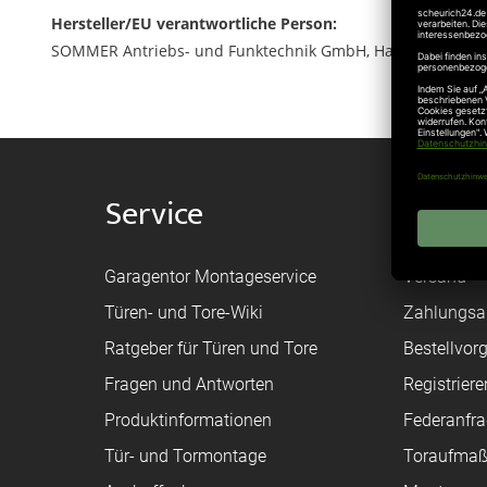
Hersteller/EU verantwortliche Person:
SOMMER Antriebs- und Funktechnik GmbH, Hans-Böckler-Str
Service
Shop
Garagentor Montageservice
Versand
Türen- und Tore-Wiki
Zahlungsa
Ratgeber für Türen und Tore
Bestellvor
Fragen und Antworten
Registriere
Produktinformationen
Federanfr
Tür- und Tormontage
Toraufma