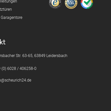
leitungen
tztüren
e Garagentore
kt
rsbacher Str. 63-65, 63849 Leidersbach
 (0) 6028 / 406258-0
fo@scheurich24.de