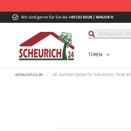
Zum
Wir sind gerne für Sie da:
+49 (0) 6028 / 406258-0
Inhalt
springen
Suche
TÜREN
scheurich24.de
28. Sommer Deckel für Schutzrohr, Twist 3
Zum
Ende
der
Bildgalerie
springen