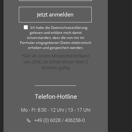
Jetzt anmelden
Ich habe die Datenschutzerklärung
gelesen und erkläre mich damit
einverstanden, dass die von mir im
Formular eingegebenen Daten elektronisch
erhoben und gespeichert werden.
*Gilt ab einem Mindestbestellwert
von 250€, ab Erhalt dieser Mail 2
Wochen gültig
Telefon-Hotline
Mo - Fr: 8:30 - 12 Uhr | 13 - 17 Uhr
+49 (0) 6028 / 406258-0