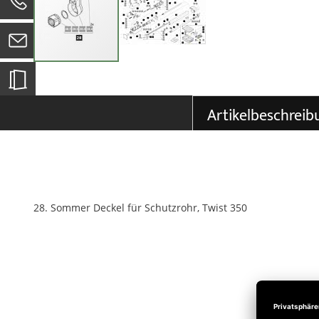
0
Zum
Anfang
der
Artikelbeschreib
Bildgalerie
springen
28. Sommer Deckel für Schutzrohr, Twist 350