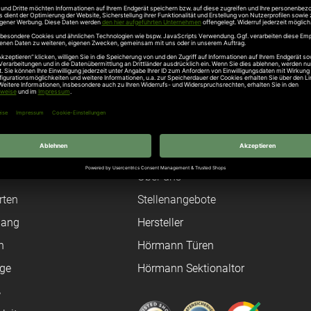
aße 27, 73230 Kirchheim unter Teck, Telefon 07021 8001-0 , inf
Unternehmen
Über uns
rten
Stellenangebote
gang
Hersteller
n
Hörmann Türen
age
Hörmann Sektionaltor
ß