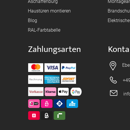
Aschaffenburg
Montagean
Haustüren montieren
Brandschu
Blog
Elektrisch
RAL-Farbtabelle
Zahlungsarten
Konta
Ebe
+49
in