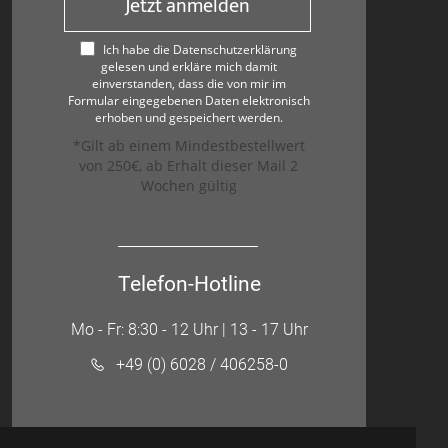
Jetzt anmelden
Ich habe die Datenschutzerklärung
gelesen und erkläre mich damit
einverstanden, dass die von mir im
Formular eingegebenen Daten elektronisch
erhoben und gespeichert werden.
*Gilt ab einem Mindestbestellwert
von 250€, ab Erhalt dieser Mail 2
Wochen gültig
Telefon-Hotline
Mo - Fr: 8:30 - 12 Uhr | 13 - 17 Uhr
+49 (0) 6028 / 406258-0