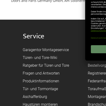
Doors and Parts Germany GmbH, Am Söldnermoos 17, 85399
Service
Shop
Garagentor Montageservice
Versand
Türen- und Tore-Wiki
Zahlungsa
Ratgeber für Türen und Tore
Bestellvor
Fragen und Antworten
Registriere
Produktinformationen
Federanfr
Tür- und Tormontage
Toraufma
Aschaffenburg
Montagean
Haustüren montieren
Brandschu