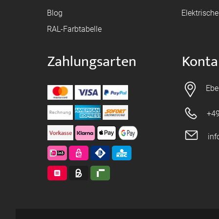
Blog
Elektrisch
RAL-Farbtabelle
Zahlungsarten
Konta
Ebe
+49
in