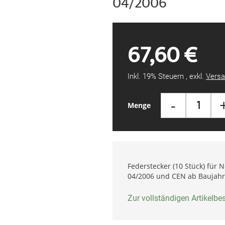
04/2006
67,60 €
Inkl. 19% Steuern
,
exkl.
Versa
-
Menge
Federstecker (10 Stück) für
04/2006 und CEN ab Baujahr
Zur vollständigen Artikelb