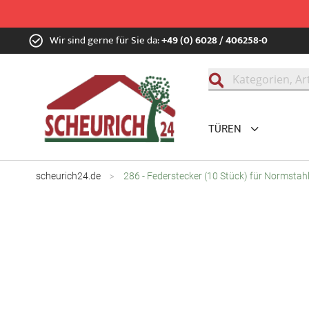
Zum
Wir sind gerne für Sie da:
+49 (0) 6028 / 406258-0
Inhalt
springen
Suche
TÜREN
scheurich24.de
286 - Federstecker (10 Stück) für Normsta
Zum
Ende
der
Bildgalerie
springen