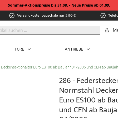
Sommer-Aktionspreise bis 31.08. • Neue Preise ab 01.09.
Versandkostenpauschale nur 5,90 €
Telef
Me
TORE
ANTRIEBE
hl Deckensektionaltor Euro ES100 ab Baujahr 04/2006 und CEN ab Bauja
286 - Federstecker
Normstahl Decken
Euro ES100 ab Ba
und CEN ab Bauja