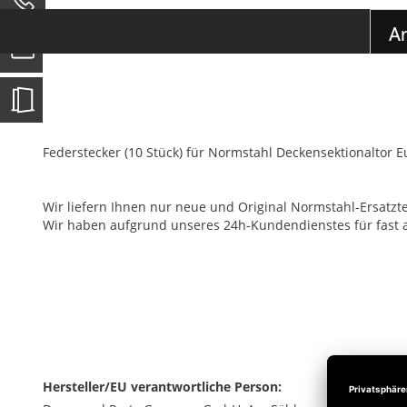
der
0
Bildgalerie
Ar
springen
Federstecker (10 Stück) für Normstahl Deckensektionaltor 
Wir liefern Ihnen nur neue und Original Normstahl-Ersatztei
Wir haben aufgrund unseres 24h-Kundendienstes für fast alle
Hersteller/EU verantwortliche Person: