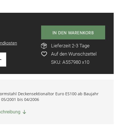
IN DEN WARENKORB
ndkosten
Lieferzeit 2-3 Tage
Auf den Wunschzettel
+
SKU: A557980 x10
 Normstahl Deckensektionaltor Euro ES100 ab Baujahr
 05/2001 bis 04/2006
eschreibung