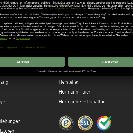
 Hallbergmoos, Telefon +49 811 998650 , info@normstahl.com
Unternehmen
Über uns
rten
Stellenangebote
gang
Hersteller
n
Hörmann Türen
age
Hörmann Sektionaltor
ß
leitungen
tztüren