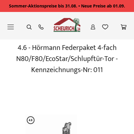
Sommer-Aktionspreise bis 31.08. • Neue Preise ab 01.09.
Zum
Inhalt
springen
Zum
4.6 - Hörmann Federpaket 4-fach
Ende
der
N80/F80/EcoStar/Schlupftür-Tor -
Bildgalerie
springen
Kennzeichnungs-Nr: 011