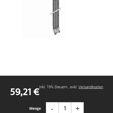
Zum
Anfang
der
Bildgalerie
59,21 €
Inkl. 19% Steuern
,
exkl.
Versandkosten
springen
-
+
Menge