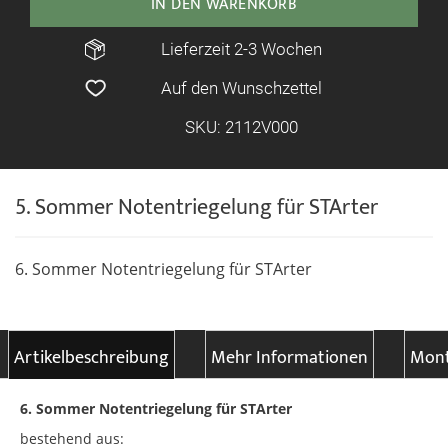
IN DEN WARENKORB
Lieferzeit 2-3 Wochen
Auf den Wunschzettel
SKU: 2112V000
5. Sommer Notentriegelung für STArter
6. Sommer Notentriegelung für STArter
Artikelbeschreibung
Mehr Informationen
Mont
6. Sommer Notentriegelung für STArter
bestehend aus: