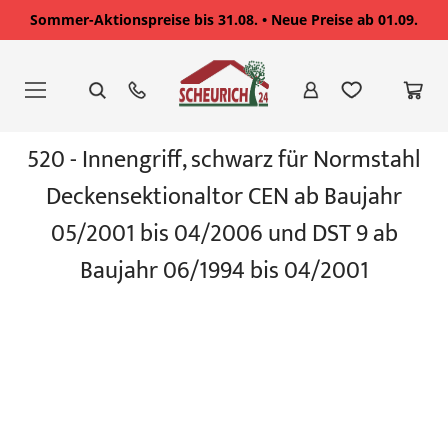
Sommer-Aktionspreise bis 31.08. • Neue Preise ab 01.09.
Zum
Inhalt
springen
Zum
520 - Innengriff, schwarz für Normstahl
Ende
der
Deckensektionaltor CEN ab Baujahr
Bildgalerie
springen
05/2001 bis 04/2006 und DST 9 ab
Baujahr 06/1994 bis 04/2001