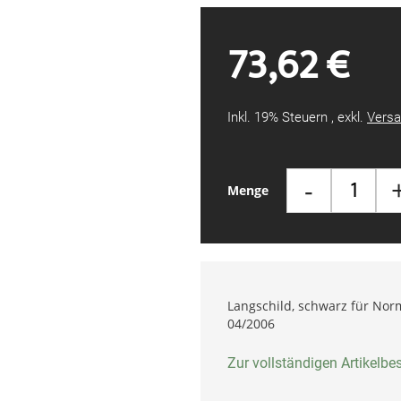
73,62 €
Inkl. 19% Steuern
,
exkl.
Versa
-
Menge
Langschild, schwarz für Nor
04/2006
Zur vollständigen Artikelb