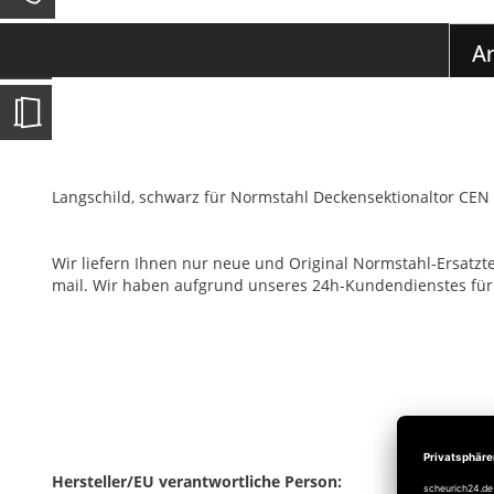
0
der
Bildgalerie
Ar
springen
Langschild, schwarz für Normstahl Deckensektionaltor CEN
Wir liefern Ihnen nur neue und Original Normstahl-Ersatztei
mail. Wir haben aufgrund unseres 24h-Kundendienstes für fas
Hersteller/EU verantwortliche Person: