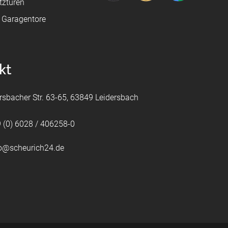
tztüren
e Garagentore
kt
rsbacher Str. 63-65, 63849 Leidersbach
 (0) 6028 / 406258-0
fo@scheurich24.de