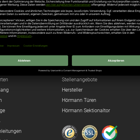
 Hallbergmoos, Telefon +49 811 998650 , info@normstahl.com
Unternehmen
Über uns
rten
Stellenangebote
gang
Hersteller
n
Hörmann Türen
age
Hörmann Sektionaltor
ß
leitungen