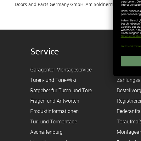
Doors and Parts Germany GmbH, Am Söldnermoos 17, 85399
Service
Shop
Garagentor Montageservice
Versand
Türen- und Tore-Wiki
Zahlungsa
Ratgeber für Türen und Tore
Bestellvor
Fragen und Antworten
Registriere
Produktinformationen
Federanfr
Tür- und Tormontage
Toraufma
Aschaffenburg
Montagean