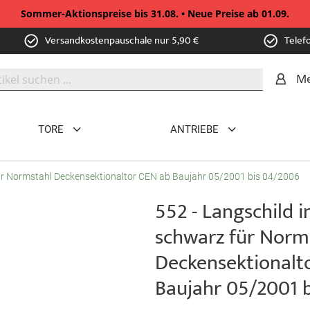
Sommer-Aktionspreise bis 31.08. • Neue Preise ab 01.09.
Versandkostenpauschale nur 5,90 €
Telef
Me
TORE
ANTRIEBE
z für Normstahl Deckensektionaltor CEN ab Baujahr 05/2001 bis 04/2006
552 - Langschild in
schwarz für Norm
Deckensektionalt
Baujahr 05/2001 