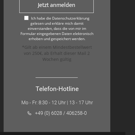
Jetzt anmelden
Ich habe die Datenschutzerklärung
gelesen und erkläre mich damit
einverstanden, dass die von mir im
Formular eingegebenen Daten elektronisch
erhoben und gespeichert werden.
*Gilt ab einem Mindestbestellwert
von 250€, ab Erhalt dieser Mail 2
Wochen gültig
Telefon-Hotline
Mo - Fr: 8:30 - 12 Uhr | 13 - 17 Uhr
+49 (0) 6028 / 406258-0