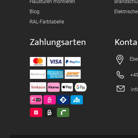
Haustüren montieren
Brandschu
Blog
Elektrisch
RAL-Farbtabelle
Zahlungsarten
Konta
Ebe
+49
in