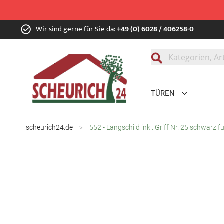
Zum
Wir sind gerne für Sie da:
+49 (0) 6028 / 406258-0
Inhalt
springen
Suche
TÜREN
scheurich24.de
552 - Langschild inkl. Griff Nr. 25 schwar
Zum
Ende
der
Bildgalerie
springen