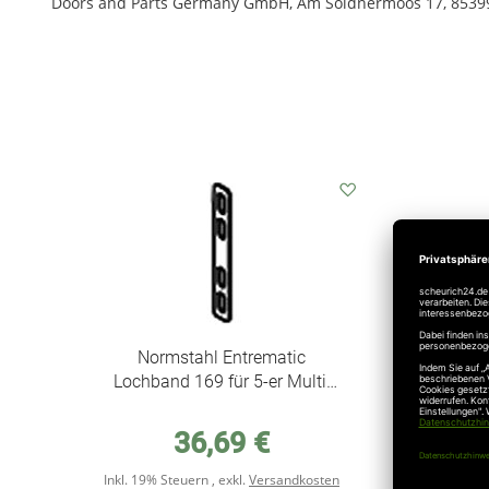
Doors and Parts Germany GmbH, Am Söldnermoos 17, 85399
Auf
den
Wunschzettel
Normstahl Entrematic
Lochband 169 für 5-er Multi.
Federpake
36,69 €
Inkl. 19% Steuern
,
exkl.
Versandkosten