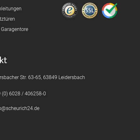
leitungen
tztüren
e Garagentore
kt
rsbacher Str. 63-65, 63849 Leidersbach
 (0) 6028 / 406258-0
fo@scheurich24.de