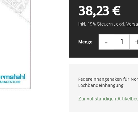
38,23 €
Inkl. 19% Steuern
,
exkl.
Versa
-
Menge
Federeinhängehaken für Nor
Lochbandeinhängung
Zur vollständigen Artikelb