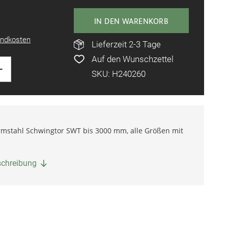
IN DEN WARENKORB
ndkosten
Lieferzeit 2-3 Tage
Auf den Wunschzettel
+
SKU: H240260
mstahl Schwingtor SWT bis 3000 mm, alle Größen mit
eschreibung