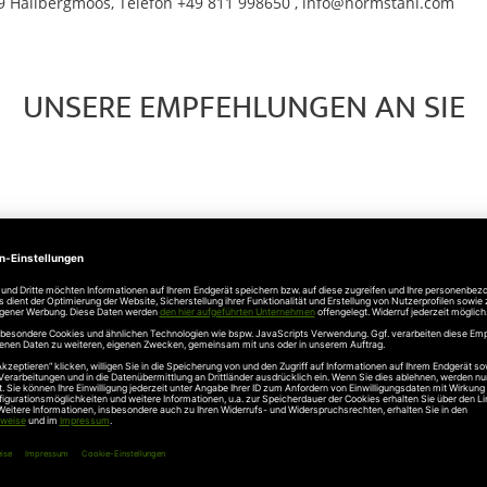
 Hallbergmoos, Telefon +49 811 998650 , info@normstahl.com
UNSERE EMPFEHLUNGEN AN SIE