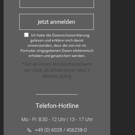
Jetzt anmelden
Ich habe die Datenschutzerklärung
gelesen und erkläre mich damit
einverstanden, dass die von mir im
Formular eingegebenen Daten elektronisch
erhoben und gespeichert werden.
*Gilt ab einem Mindestbestellwert
von 250€, ab Erhalt dieser Mail 2
Wochen gültig
Telefon-Hotline
Mo - Fr: 8:30 - 12 Uhr | 13 - 17 Uhr
+49 (0) 6028 / 406258-0