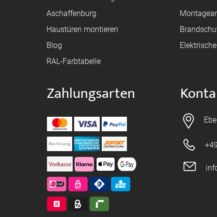
Aschaffenburg
Montagean
Haustüren montieren
Brandschu
Blog
Elektrisch
RAL-Farbtabelle
Zahlungsarten
Konta
Ebe
+49
in