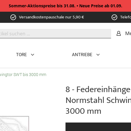
Sommer-Aktionspreise bis 31.08. • Neue Preise ab 01.09.
Versandkostenpauschale nur 5,90 €
Telef
Me
TORE
ANTRIEBE
hwingtor SWT bis 3000 mm
8 - Federeinhänge
Normstahl Schwin
3000 mm