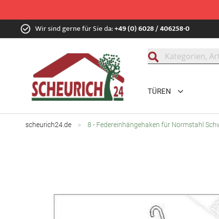
Zum
Wir sind gerne für Sie da:
+49 (0) 6028 / 406258-0
Inhalt
springen
Suche
TÜREN
scheurich24.de
8 - Federeinhängehaken für Normstahl Sc
Zum
Ende
der
Bildgalerie
springen