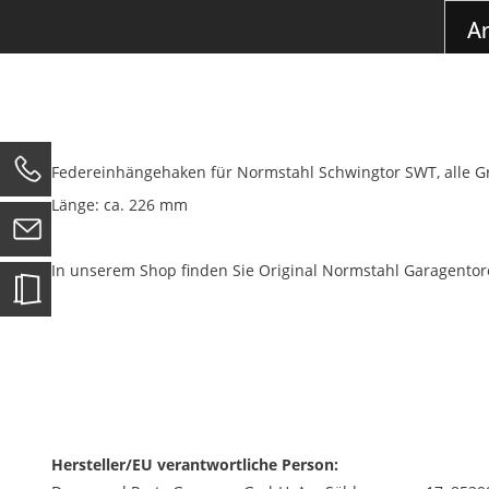
der
Ar
Bildgalerie
springen
Federeinhängehaken für Normstahl Schwingtor SWT, alle 
0
Länge: ca. 226 mm
In unserem Shop finden Sie Original Normstahl Garagentore
Hersteller/EU verantwortliche Person: