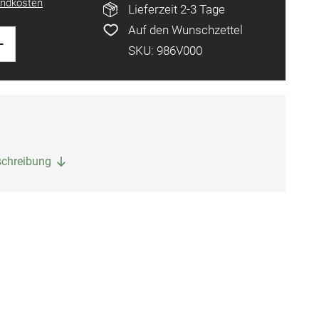
ndkosten
Lieferzeit 2-3 Tage
Auf den Wunschzettel
+
SKU: 986V000
eschreibung