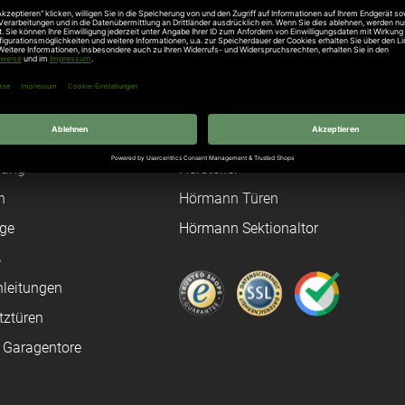
Unternehmen
Über uns
rten
Stellenangebote
gang
Hersteller
n
Hörmann Türen
age
Hörmann Sektionaltor
ß
leitungen
tztüren
e Garagentore