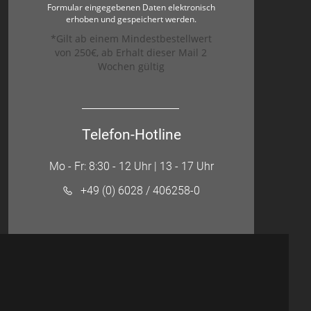
Formular eingegebenen Daten elektronisch
erhoben und gespeichert werden.
*Gilt ab einem Mindestbestellwert
von 250€, ab Erhalt dieser Mail 2
Wochen gültig
Telefon-Hotline
Mo - Fr: 8:30 - 12 Uhr | 13 - 17 Uhr
+49 (0) 6028 / 406258-0