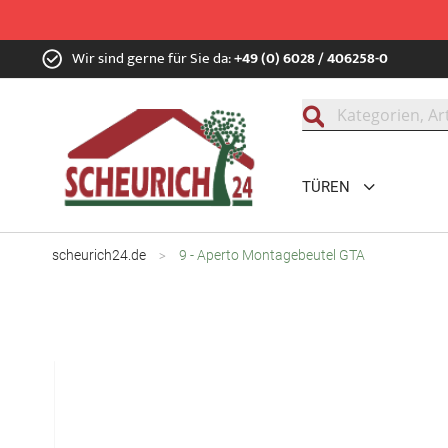
Zum
Wir sind gerne für Sie da:
+49 (0) 6028 / 406258-0
Inhalt
springen
Suche
TÜREN
scheurich24.de
9 - Aperto Montagebeutel GTA
Zum
Ende
der
Bildgalerie
springen