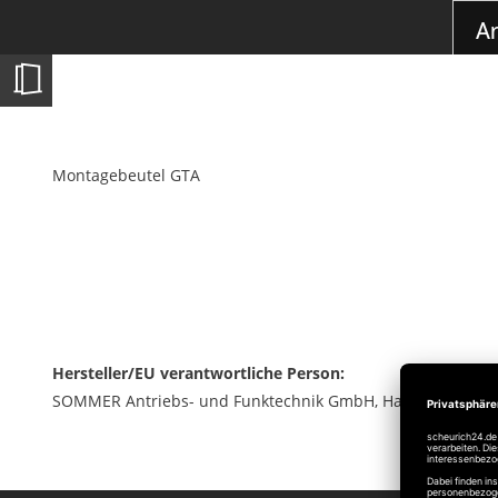
der
Ar
Bildgalerie
springen
Montagebeutel GTA
Hersteller/EU verantwortliche Person:
SOMMER Antriebs- und Funktechnik GmbH, Hans-Böckler-Str