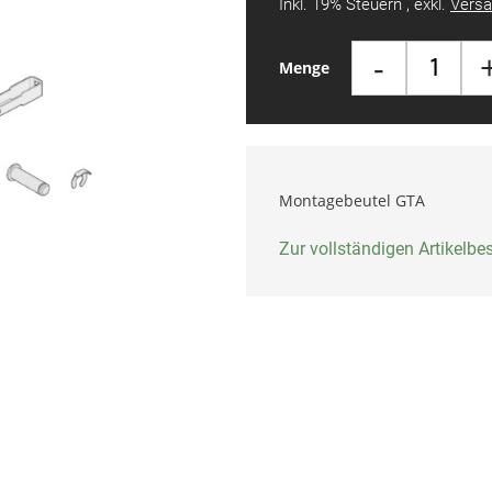
Inkl. 19% Steuern
,
exkl.
Versa
-
Menge
Montagebeutel GTA
Zur vollständigen Artikelb