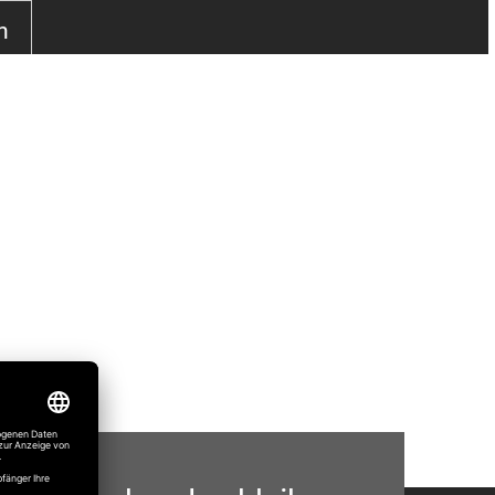
n
o@sommer.eu