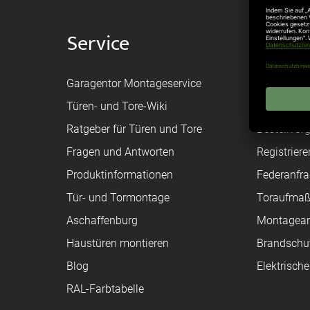
Service
Shop
Garagentor Montageservice
Versand
Türen- und Tore-Wiki
Zahlungsa
Ratgeber für Türen und Tore
Bestellvor
Fragen und Antworten
Registriere
Produktinformationen
Federanfr
Tür- und Tormontage
Toraufma
Aschaffenburg
Montagean
Haustüren montieren
Brandschu
Blog
Elektrisch
RAL-Farbtabelle