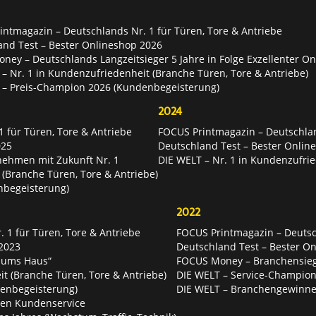
ntmagazin – Deutschlands Nr. 1 für Türen, Tore & Antriebe
and Test – Bester Onlineshop 2026
ey – Deutschlands Langzeitsieger 5 Jahre in Folge Exzellenter O
– Nr. 1 in Kundenzufriedenheit (Branche Türen, Tore & Antriebe)
 – Preis-Champion 2026 (Kundenbegeisterung)
2024
 für Türen, Tore & Antriebe
FOCUS Printmagazin – Deutschlan
025
Deutschland Test – Bester Onlin
nehmen mit Zukunft Nr. 1
DIE WELT – Nr. 1 in Kundenzufrie
 (Branche Türen, Tore & Antriebe)
nbegeisterung)
2022
 1 für Türen, Tore & Antriebe
FOCUS Printmagazin – Deutsch
2023
Deutschland Test – Bester O
 ums Haus“
FOCUS Money – Branchensie
t (Branche Türen, Tore & Antriebe)
DIE WELT – Service-Champion
enbegeisterung)
DIE WELT – Branchengewinner
ten Kundenservice