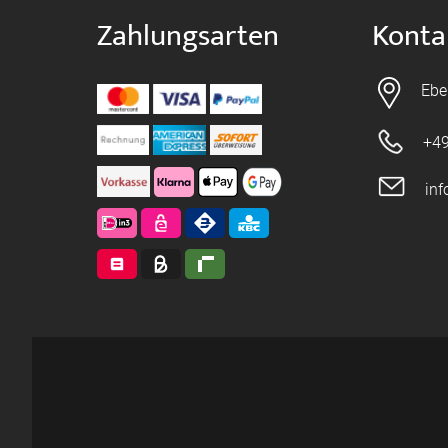
Zahlungsarten
Konta
Ebe
+49
in