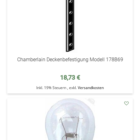
Chamberlain Deckenbefestigung Modell 178B69
18,73 €
Inkl. 19% Steuern
,
exkl.
Versandkosten
addAu
den
Wunsc