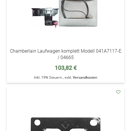
Chamberlain Laufwagen komplett Modell 041A7117-E
/ 04665
103,82 €
Inkl. 19% Steuern
,
exkl.
Versandkosten
addAu
den
Wunsc