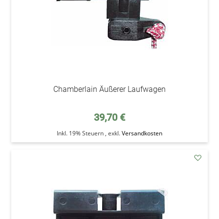
Chamberlain Äußerer Laufwagen
39,70 €
Inkl. 19% Steuern
,
exkl.
Versandkosten
addAu
den
Wunsc