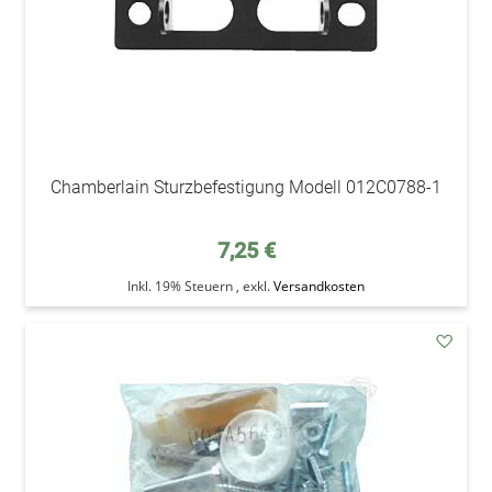
Chamberlain Sturzbefestigung Modell 012C0788-1
7,25 €
Inkl. 19% Steuern
,
exkl.
Versandkosten
addAu
den
Wunsc