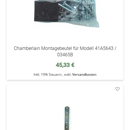
Chamberlain Montagebeutel für Modell 41A5643 /
03465B
45,33 €
Inkl. 19% Steuern
,
exkl.
Versandkosten
addAu
den
Wunsc