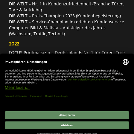
DIE WELT – Nr. 1 in Kundenzufriedenheit (Branche Türen,
Tore & Antriebe)
DIE WELT – Preis-Champion 2023 (Kundenbegeisterung)
DIE WELT – Service-Champion im erlebten Kundenservice
Computer Bild & Statista – Aufsteiger des Jahres
(Wachstum, Traffic, Technik)
2022
FOCUS Printmagazin – Deutschlands Nr. 1 für Türen, Tore
& Antriebe
Deutschland Test – Bester Onlineshop 2022
FOCUS Money – Branchensieger „Rund ums Haus“
DIE WELT – Service-Champion im erlebten Kundenservice
DIE WELT – Branchengewinner Gold-Rang (Türen, Tore &
Antriebe)
AGB
Impressum
Widerruf
Datenschutz
Cookie-
Einstellungen
© 2026 SCHEURICH GmbH