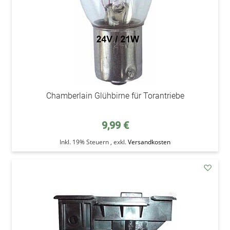
Chamberlain Glühbirne für Torantriebe
9,99 €
Inkl. 19% Steuern
,
exkl.
Versandkosten
addAu
den
Wunsc