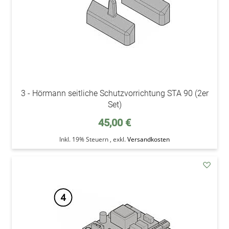
3 - Hörmann seitliche Schutzvorrichtung STA 90 (2er
Set)
45,00 €
Inkl. 19% Steuern
,
exkl.
Versandkosten
addAu
den
Wunsc