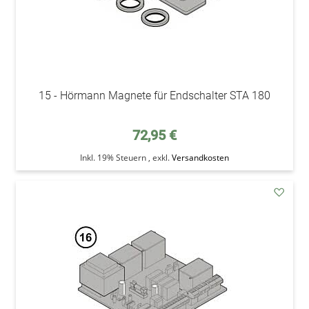
15 - Hörmann Magnete für Endschalter STA 180
72,95 €
Inkl. 19% Steuern
,
exkl.
Versandkosten
addAu
den
Wunsc