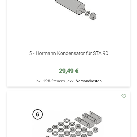
5 - Hörmann Kondensator für STA 90
29,49 €
Inkl. 19% Steuern
,
exkl.
Versandkosten
addAu
den
Wunsc