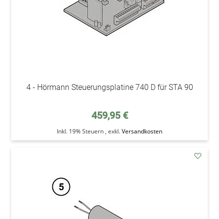
4 - Hörmann Steuerungsplatine 740 D für STA 90
459,95 €
Inkl. 19% Steuern
,
exkl.
Versandkosten
addAu
den
Wunsc