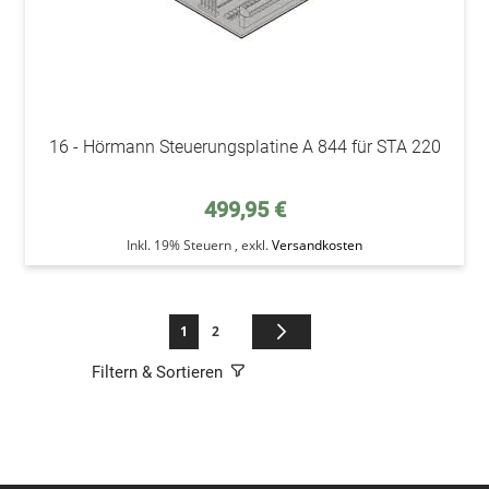
16 - Hörmann Steuerungsplatine A 844 für STA 220
499,95 €
Inkl. 19% Steuern
,
exkl.
Versandkosten
Seite
Sie lesen gerade die Seite
Seite
Seite
Weiter
1
2
Filtern & Sortieren