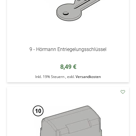
9 - Hörmann Entriegelungsschlüssel
8,49 €
Inkl. 19% Steuern
,
exkl.
Versandkosten
addAu
den
Wunsc