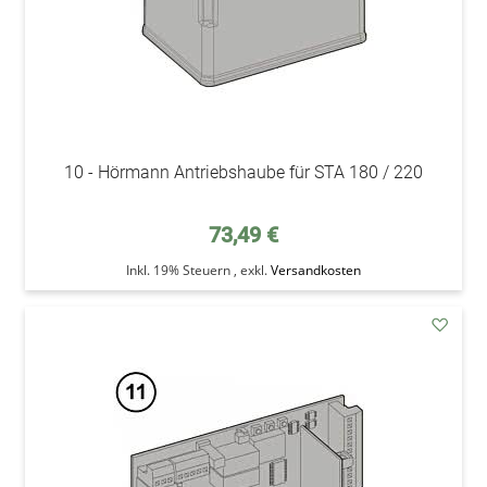
10 - Hörmann Antriebshaube für STA 180 / 220
73,49 €
Inkl. 19% Steuern
,
exkl.
Versandkosten
addAu
den
Wunsc