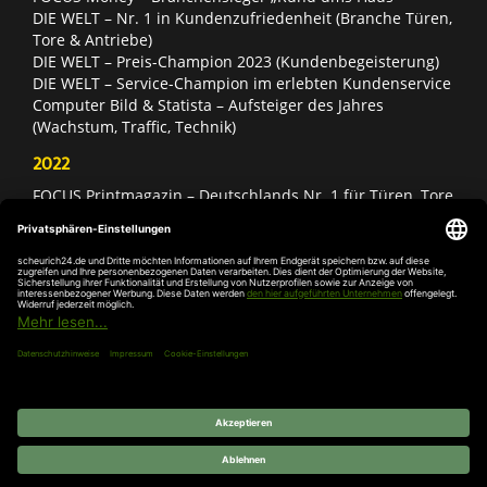
DIE WELT – Nr. 1 in Kundenzufriedenheit (Branche Türen,
Tore & Antriebe)
DIE WELT – Preis-Champion 2023 (Kundenbegeisterung)
DIE WELT – Service-Champion im erlebten Kundenservice
Computer Bild & Statista – Aufsteiger des Jahres
(Wachstum, Traffic, Technik)
2022
FOCUS Printmagazin – Deutschlands Nr. 1 für Türen, Tore
& Antriebe
Deutschland Test – Bester Onlineshop 2022
FOCUS Money – Branchensieger „Rund ums Haus“
DIE WELT – Service-Champion im erlebten Kundenservice
DIE WELT – Branchengewinner Gold-Rang (Türen, Tore &
Antriebe)
AGB
Impressum
Widerruf
Datenschutz
Cookie-
Einstellungen
© 2026 SCHEURICH GmbH