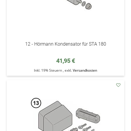
12 - Hörmann Kondensator für STA 180
41,95 €
Inkl. 19% Steuern
,
exkl.
Versandkosten
addAu
den
Wunsc