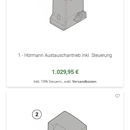
1 - Hörmann Austauschantrieb inkl. Steuerung
1.029,95 €
Inkl. 19% Steuern
,
exkl.
Versandkosten
addAu
den
Wunsc