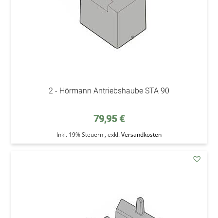
2 - Hörmann Antriebshaube STA 90
79,95 €
Inkl. 19% Steuern
,
exkl.
Versandkosten
addAu
den
Wunsc