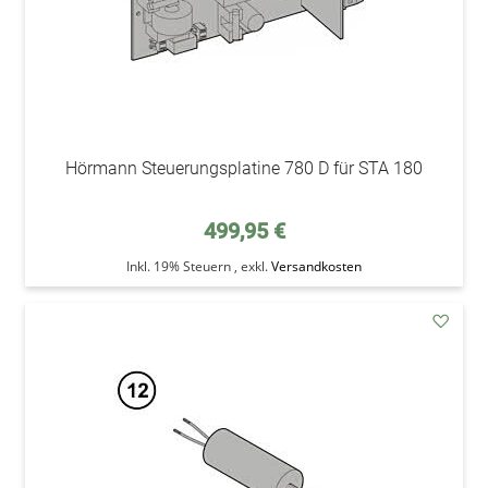
Hörmann Steuerungsplatine 780 D für STA 180
499,95 €
Inkl. 19% Steuern
,
exkl.
Versandkosten
addAu
den
Wunsc