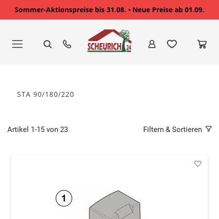
Sommer-Aktionspreise bis 31.08. • Neue Preise ab 01.09.
Zum
Inhalt
springen
STA 90/180/220
Artikel
1
-
15
von
23
Filtern & Sortieren
addAu
den
Wunsc