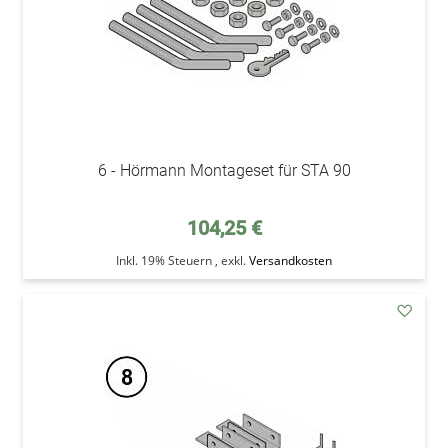
6 - Hörmann Montageset für STA 90
104,25 €
Inkl. 19% Steuern
,
exkl.
Versandkosten
addAu
den
Wunsc