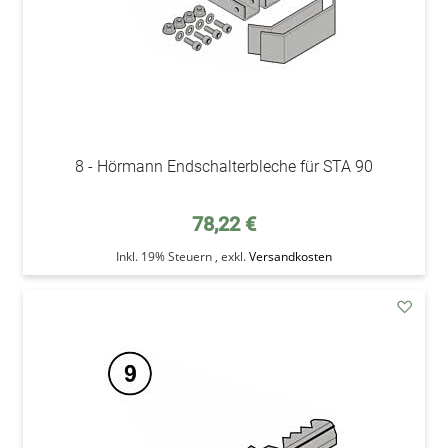
8 - Hörmann Endschalterbleche für STA 90
78,22 €
Inkl. 19% Steuern
,
exkl.
Versandkosten
addAu
den
Wunsc