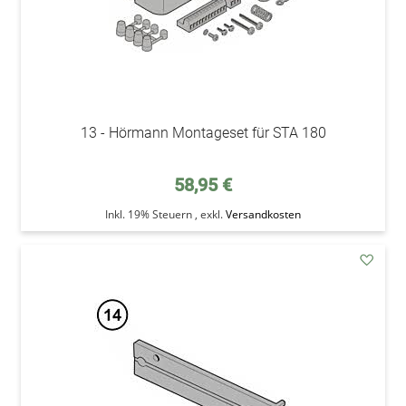
13 - Hörmann Montageset für STA 180
58,95 €
Inkl. 19% Steuern
,
exkl.
Versandkosten
addAu
den
Wunsc