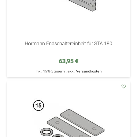
Hörmann Endschaltereinheit für STA 180
63,95 €
Inkl. 19% Steuern
,
exkl.
Versandkosten
addAu
den
Wunsc