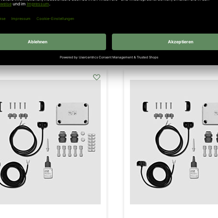
einer Endleiste (26 mm)
127,97 €
104,71 €
Inkl. 19% Steuern
,
exkl.
Versa
l. 19% Steuern
,
exkl.
Versandkosten
addAuf
den
Wunschzettel