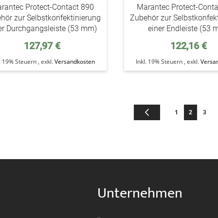
rantec Protect-Contact 890
Marantec Protect-Cont
hör zur Selbstkonfektinierung
Zubehör zur Selbstkonfek
er Durchgangsleiste (53 mm)
einer Endleiste (53
127,97 €
122,16 €
l. 19% Steuern
,
exkl.
Versandkosten
Inkl. 19% Steuern
,
exkl.
Versa
Seite
Seite
Zurück
Seite
Sie lesen 
Seite
1
2
3
Unternehmen