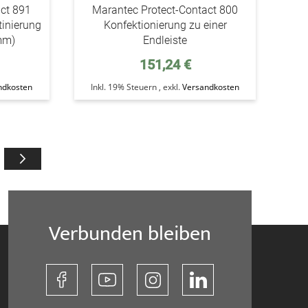
act 891
Marantec Protect-Contact 800
tinierung
Konfektionierung zu einer
 mm)
Endleiste
151,24 €
ndkosten
Inkl. 19% Steuern
,
exkl.
Versandkosten
gerade die Seite
Seite
Weiter
Verbunden bleiben