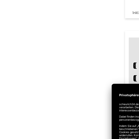
Ink
Ma
Zube