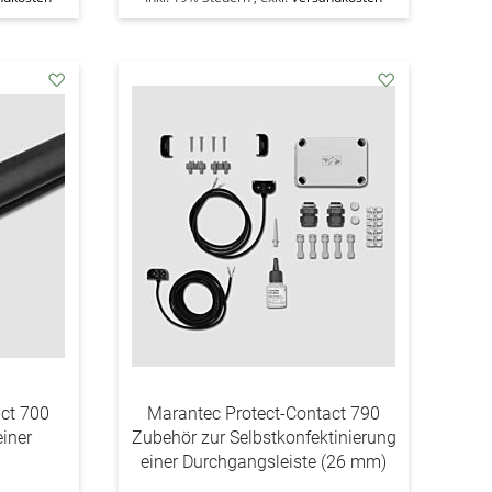
addAuf
addAuf
den
den
Wunschzettel
Wunschzettel
act 700
Marantec Protect-Contact 790
einer
Zubehör zur Selbstkonfektinierung
einer Durchgangsleiste (26 mm)