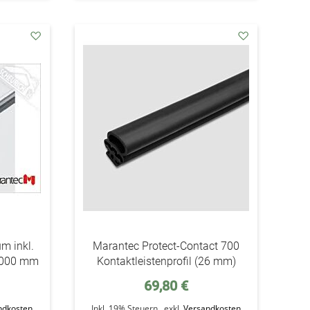
addAuf
addAuf
den
den
Wunschzettel
Wunschzettel
m inkl.
Marantec Protect-Contact 700
4.000 mm
Kontaktleistenprofil (26 mm)
69,80 €
ndkosten
Inkl. 19% Steuern
,
exkl.
Versandkosten