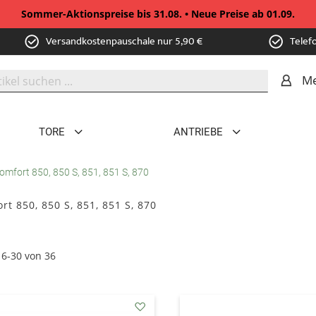
Sommer-Aktionspreise bis 31.08. • Neue Preise ab 01.09.
Versandkostenpauschale nur 5,90 €
Telef
Me
TORE
ANTRIEBE
omfort 850, 850 S, 851, 851 S, 870
rt 850, 850 S, 851, 851 S, 870
16
-
30
von
36