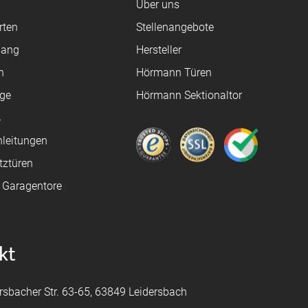
Über uns
rten
Stellenangebote
gang
Hersteller
n
Hörmann Türen
age
Hörmann Sektionaltor
ß
leitungen
tztüren
e Garagentore
kt
rsbacher Str. 63-65, 63849 Leidersbach