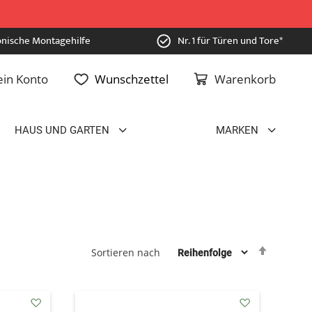
onische Montagehilfe
Nr. 1 für Türen und Tore*
in Konto
Wunschzettel
Warenkorb
HAUS UND GARTEN
MARKEN
Absteig
Sortieren nach
sortiere