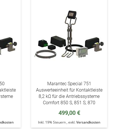
addAuf
addAuf
den
den
Wunschzettel
Wunschzettel
750
Marantec Special 751
ktleiste
Auswerteeinheit für Kontaktleiste
systeme
8,2 kΩ für die Antriebssysteme
1
Comfort 850 S, 851 S, 870
499,00 €
ndkosten
Inkl. 19% Steuern
,
exkl.
Versandkosten