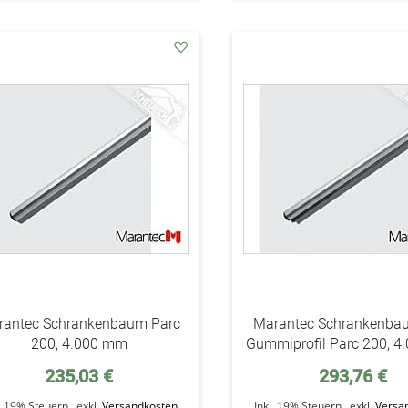
addAuf
den
Wunschzettel
rantec Schrankenbaum Parc
Marantec Schrankenbau
200, 4.000 mm
Gummiprofil Parc 200, 
235,03 €
293,76 €
l. 19% Steuern
,
exkl.
Versandkosten
Inkl. 19% Steuern
,
exkl.
Versa