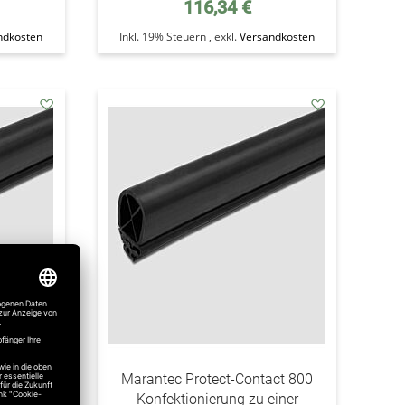
116,34 €
ndkosten
Inkl. 19% Steuern
,
exkl.
Versandkosten
addAuf
addAuf
den
den
Wunschzettel
Wunschzettel
act 800
Marantec Protect-Contact 800
53 mm)
Konfektionierung zu einer