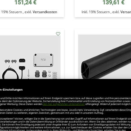
151,24 €
139,61 €
l. 19% Steuern
,
exkl.
Versandkosten
Inkl. 19% Steuern
,
exkl.
Versa
addAuf
den
Wunschzettel
rantec Protect-Contact 791
Marantec Protect-Cont
hör zur Selbstkonfektinierung
Kontaktleistenprofil (