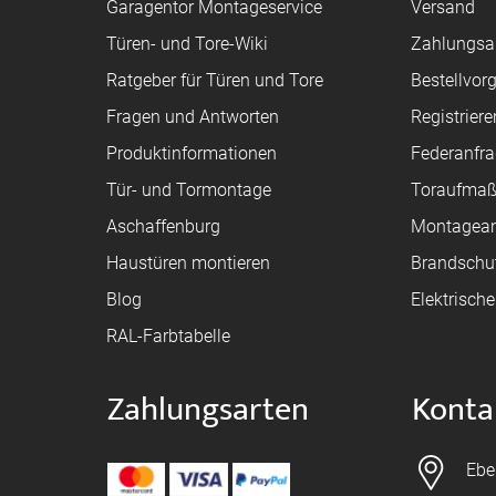
Garagentor Montageservice
Versand
Türen- und Tore-Wiki
Zahlungsa
Ratgeber für Türen und Tore
Bestellvor
Fragen und Antworten
Registriere
Produktinformationen
Federanfr
Tür- und Tormontage
Toraufma
Aschaffenburg
Montagean
Haustüren montieren
Brandschu
Blog
Elektrisch
RAL-Farbtabelle
Zahlungsarten
Konta
Ebe