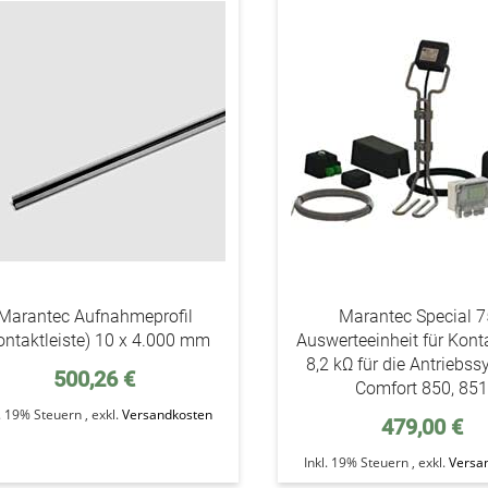
addAuf
den
Wunschzettel
Marantec Aufnahmeprofil
Marantec Special 
ontaktleiste) 10 x 4.000 mm
Auswerteeinheit für Konta
8,2 kΩ für die Antriebs
500,26 €
Comfort 850, 85
l. 19% Steuern
,
exkl.
Versandkosten
479,00 €
Inkl. 19% Steuern
,
exkl.
Versa