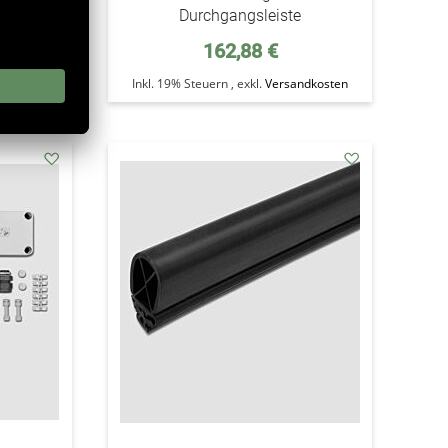
Durchgangsleiste
162,88 €
ndkosten
Inkl. 19% Steuern
,
exkl.
Versandkosten
addAuf
addAuf
den
den
Wunschzettel
Wunschzettel