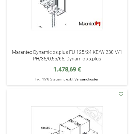
Marantec Dynamic xs.plus FU 125/24 KE/W 230 V/1
PH/35/0,55/65, Dynamic xs.plus
1.478,69 €
Inkl. 19% Steuern
,
exkl.
Versandkosten
addAu
den
Wunsc