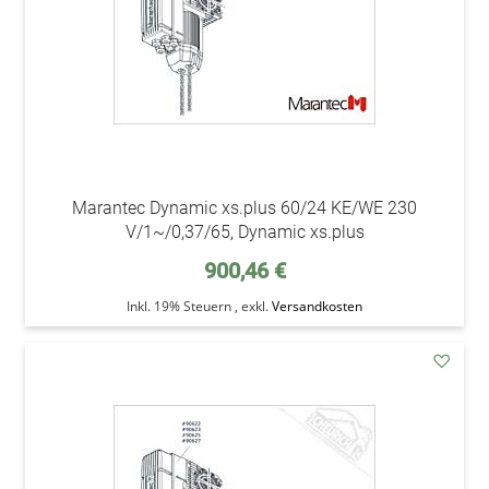
Marantec Dynamic xs.plus 60/24 KE/WE 230
V/1~/0,37/65, Dynamic xs.plus
900,46 €
Inkl. 19% Steuern
,
exkl.
Versandkosten
addAu
den
Wunsc