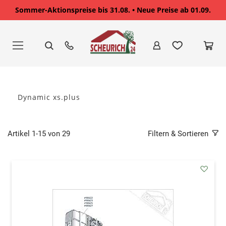
Sommer-Aktionspreise bis 31.08. • Neue Preise ab 01.09.
Zum
Inhalt
springen
Dynamic xs.plus
Artikel
1
-
15
von
29
Filtern & Sortieren
addAu
den
Wunsc