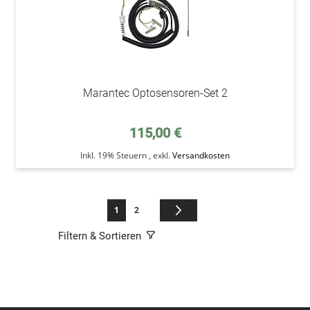
Marantec Optosensoren-Set 2
115,00 €
Inkl. 19% Steuern
,
exkl.
Versandkosten
Seite
Sie lesen gerade die Seite
Seite
Seite
Weiter
1
2
Filtern & Sortieren