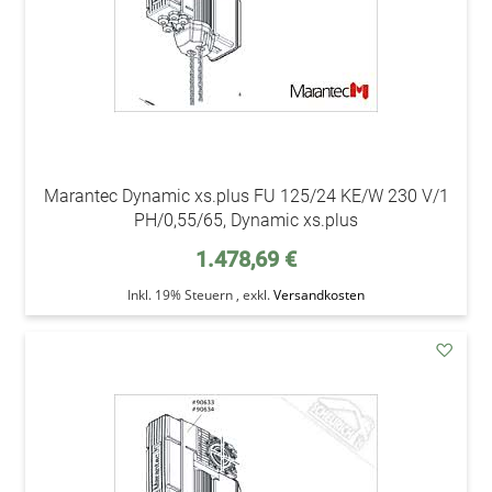
Marantec Dynamic xs.plus FU 125/24 KE/W 230 V/1
PH/0,55/65, Dynamic xs.plus
1.478,69 €
Inkl. 19% Steuern
,
exkl.
Versandkosten
addAu
den
Wunsc