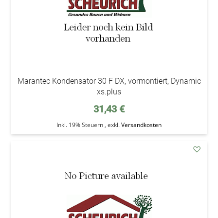
Marantec Kondensator 30 F DX, vormontiert, Dynamic
xs.plus
31,43 €
Inkl. 19% Steuern
,
exkl.
Versandkosten
addAu
den
Wunsc