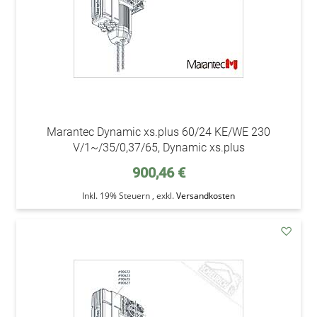
Marantec Dynamic xs.plus 60/24 KE/WE 230
V/1~/35/0,37/65, Dynamic xs.plus
900,46 €
Inkl. 19% Steuern
,
exkl.
Versandkosten
addAu
den
Wunsc