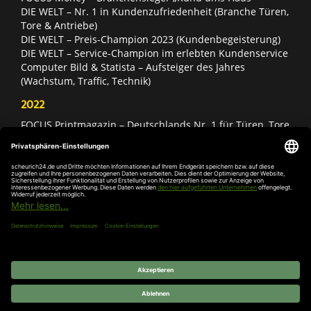
DIE WELT – Nr. 1 in Kundenzufriedenheit (Branche Türen,
Tore & Antriebe)
DIE WELT – Preis-Champion 2023 (Kundenbegeisterung)
DIE WELT – Service-Champion im erlebten Kundenservice
Computer Bild & Statista – Aufsteiger des Jahres
(Wachstum, Traffic, Technik)
2022
FOCUS Printmagazin – Deutschlands Nr. 1 für Türen, Tore
& Antriebe
Deutschland Test – Bester Onlineshop 2022
FOCUS Money – Branchensieger „Rund ums Haus“
DIE WELT – Service-Champion im erlebten Kundenservice
DIE WELT – Branchengewinner Gold-Rang (Türen, Tore &
Antriebe)
AGB
Impressum
Widerruf
Datenschutz
Cookie-
Einstellungen
© 2026 SCHEURICH GmbH