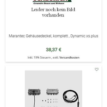
Marantec Gehäusedeckel, komplett , Dynamic xs.plus
38,37 €
Inkl. 19% Steuern
,
exkl.
Versandkosten
addAu
den
Wunsc