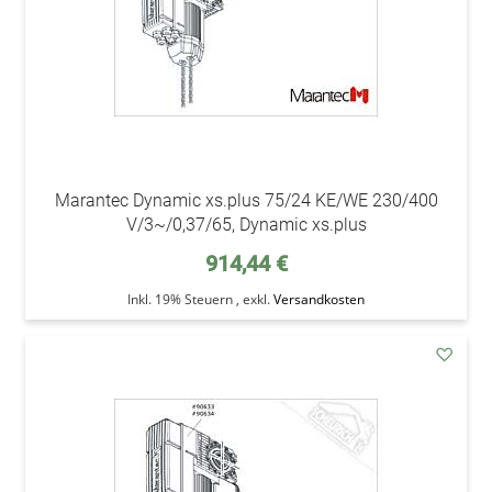
Marantec Dynamic xs.plus 75/24 KE/WE 230/400
V/3~/0,37/65, Dynamic xs.plus
914,44 €
Inkl. 19% Steuern
,
exkl.
Versandkosten
addAu
den
Wunsc