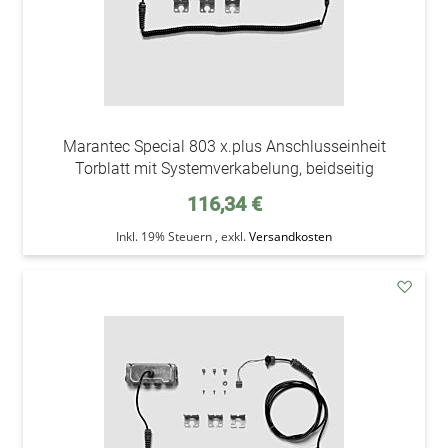
Marantec Special 803 x.plus Anschlusseinheit
Torblatt mit Systemverkabelung, beidseitig
116,34 €
Inkl. 19% Steuern
,
exkl.
Versandkosten
addAu
den
Wunsc