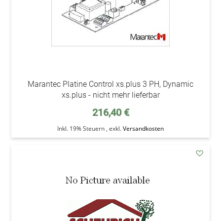
Marantec Platine Control xs.plus 3 PH, Dynamic
xs.plus - nicht mehr lieferbar
216,40 €
Inkl. 19% Steuern
,
exkl.
Versandkosten
addAu
den
Wunsc