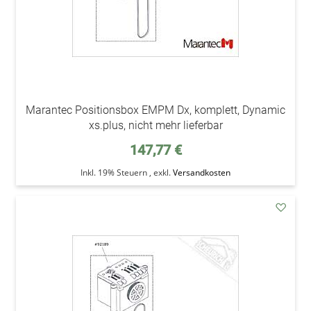
Marantec Positionsbox EMPM Dx, komplett, Dynamic
xs.plus, nicht mehr lieferbar
147,77 €
Inkl. 19% Steuern
,
exkl.
Versandkosten
addAu
den
Wunsc