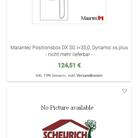
Marantec Positionsbox DX SG I=35,0, Dynamic xs.plus
- nicht mehr lieferbar -
124,51 €
Inkl. 19% Steuern
,
exkl.
Versandkosten
addAu
den
Wunsc