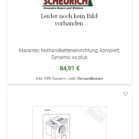
Marantec Nothandketteneinrichtung, komplett,
Dynamic xs.plus
84,91 €
Inkl. 19% Steuern
,
exkl.
Versandkosten
addAu
den
Wunsc