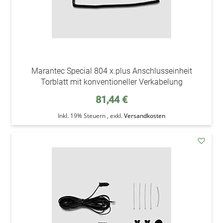
Marantec Special 804 x.plus Anschlusseinheit
Torblatt mit konventioneller Verkabelung
81,44 €
Inkl. 19% Steuern
,
exkl.
Versandkosten
addAu
den
Wunsc