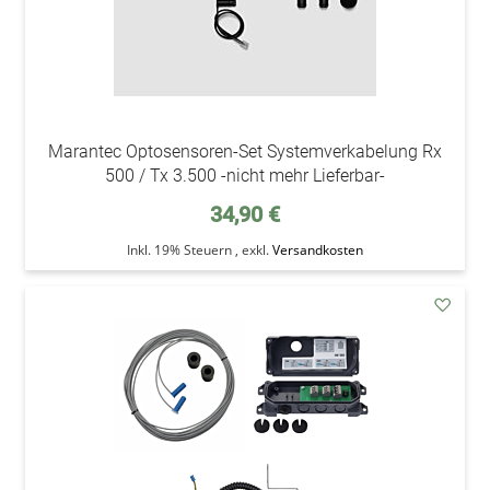
Marantec Optosensoren-Set Systemverkabelung Rx
500 / Tx 3.500 -nicht mehr Lieferbar-
34,90 €
Inkl. 19% Steuern
,
exkl.
Versandkosten
addAu
den
Wunsc