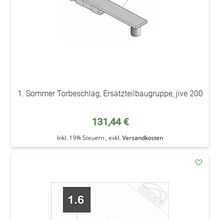
1. Sommer Torbeschlag, Ersatzteilbaugruppe, jive 200
131,44 €
Inkl. 19% Steuern
,
exkl.
Versandkosten
addAu
den
Wunsc