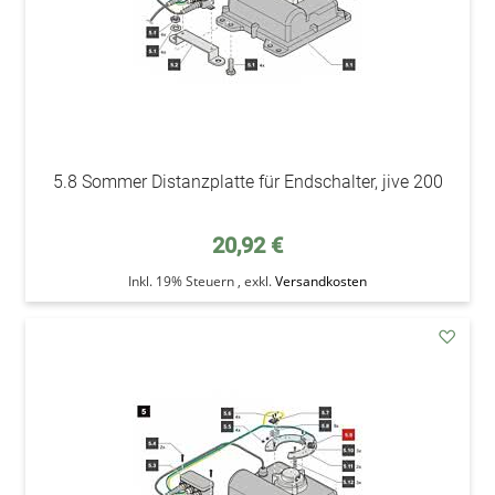
5.8 Sommer Distanzplatte für Endschalter, jive 200
20,92 €
Inkl. 19% Steuern
,
exkl.
Versandkosten
addAu
den
Wunsc