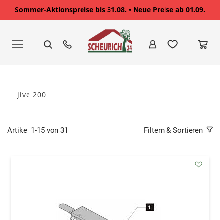
Sommer-Aktionspreise bis 31.08. • Neue Preise ab 01.09.
Zum
Inhalt
springen
jive 200
Artikel
1
-
15
von
31
Filtern & Sortieren
addAu
den
Wunsc