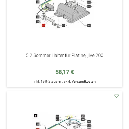
5.2 Sommer Halter für Platine, jive 200
58,17 €
Inkl. 19% Steuern
,
exkl.
Versandkosten
addAu
den
Wunsc