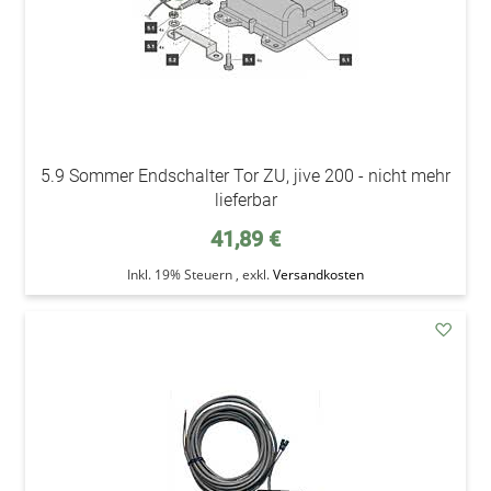
5.9 Sommer Endschalter Tor ZU, jive 200 - nicht mehr
lieferbar
41,89 €
Inkl. 19% Steuern
,
exkl.
Versandkosten
addAu
den
Wunsc