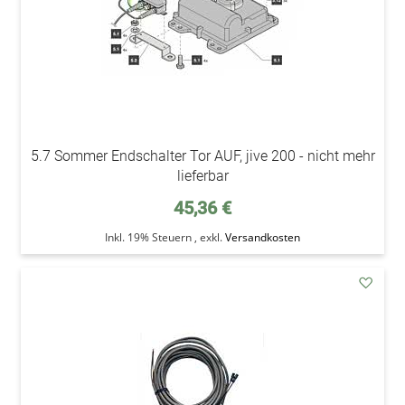
5.7 Sommer Endschalter Tor AUF, jive 200 - nicht mehr
lieferbar
45,36 €
Inkl. 19% Steuern
,
exkl.
Versandkosten
addAu
den
Wunsc