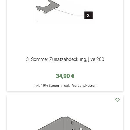
3. Sommer Zusatzabdeckung, jive 200
34,90 €
Inkl. 19% Steuern
,
exkl.
Versandkosten
addAu
den
Wunsc