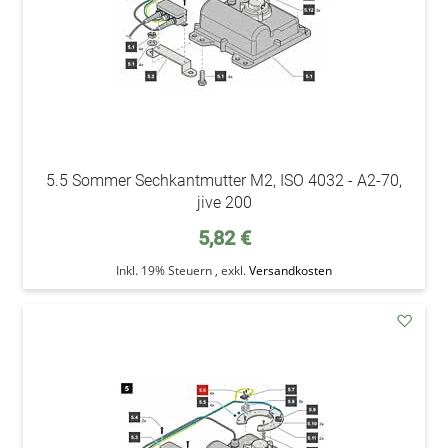
5.5 Sommer Sechkantmutter M2, ISO 4032 - A2-70,
jive 200
5,82 €
Inkl. 19% Steuern
,
exkl.
Versandkosten
addAu
den
Wunsc