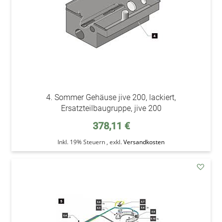
4. Sommer Gehäuse jive 200, lackiert,
Ersatzteilbaugruppe, jive 200
378,11 €
Inkl. 19% Steuern
,
exkl.
Versandkosten
addAu
den
Wunsc