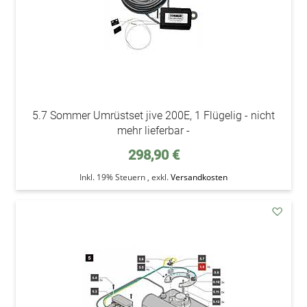
5.7 Sommer Umrüstset jive 200E, 1 Flügelig - nicht
mehr lieferbar -
298,90 €
Inkl. 19% Steuern
,
exkl.
Versandkosten
addAu
den
Wunsc