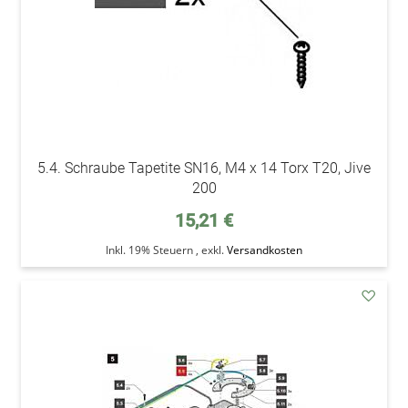
5.4. Schraube Tapetite SN16, M4 x 14 Torx T20, Jive
200
15,21 €
Inkl. 19% Steuern
,
exkl.
Versandkosten
addAu
den
Wunsc