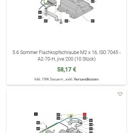
5.6 Sommer Flachkopfschraube M2 x 16, ISO 7045 -
A2-70-H, jive 200 (10 Stück)
58,17 €
Inkl. 19% Steuern
,
exkl.
Versandkosten
addAu
den
Wunsc