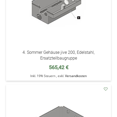
4. Sommer Gehäuse jive 200, Edelstahl,
Ersatzteilbaugruppe
565,42 €
Inkl. 19% Steuern
,
exkl.
Versandkosten
addAu
den
Wunsc