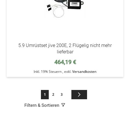
5.9 Umrüstset jive 200E, 2 Flügelig nicht mehr
lieferbar
464,19 €
Inkl. 19% Steuern
,
exkl.
Versandkosten
Seite
Sie lesen gerade die Seite
Seite
Seite
Seite
Weiter
1
2
3
Filtern & Sortieren