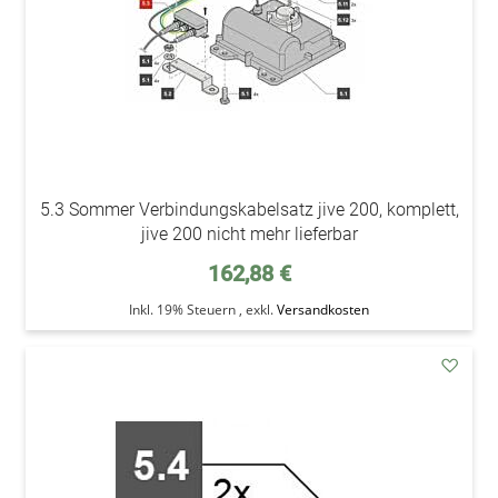
5.3 Sommer Verbindungskabelsatz jive 200, komplett,
jive 200 nicht mehr lieferbar
162,88 €
Inkl. 19% Steuern
,
exkl.
Versandkosten
addAu
den
Wunsc