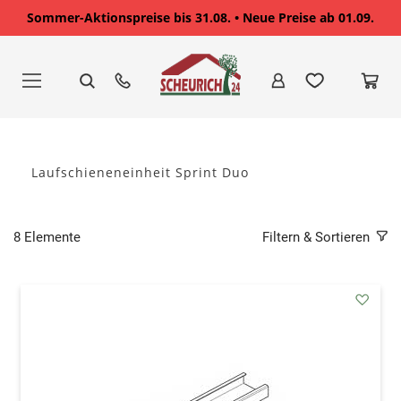
Sommer-Aktionspreise bis 31.08. • Neue Preise ab 01.09.
Zum
Inhalt
springen
Laufschieneneinheit Sprint Duo
8
Elemente
Filtern & Sortieren
addAu
den
Wunsc