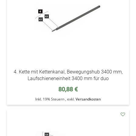
4. Kette mit Kettenkanal, Bewegungshub 3400 mm,
Laufschieneneinheit 3400 mm für duo
80,88 €
Inkl. 19% Steuern
,
exkl.
Versandkosten
addAu
den
Wunsc