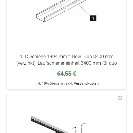
1. C-Schiene 1994 mm f. Bew.-Hub 3400 mm
(verzinkt), Laufschieneneinheit 3400 mm für duo
64,55 €
Inkl. 19% Steuern
,
exkl.
Versandkosten
addAu
den
Wunsc