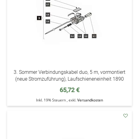
3. Sommer Verbindungskabel duo, 5 m, vormontiert
(neue Stromzuführung), Laufschieneneinheit 1890
65,72 €
Inkl. 19% Steuern
,
exkl.
Versandkosten
addAu
den
Wunsc