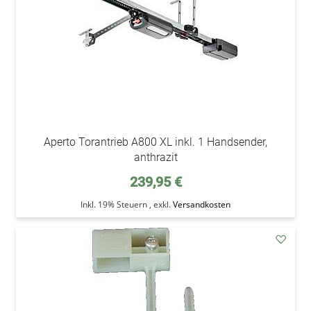
Aperto Torantrieb A800 XL inkl. 1 Handsender,
anthrazit
239,95 €
Inkl. 19% Steuern
,
exkl.
Versandkosten
addAu
den
Wunsc