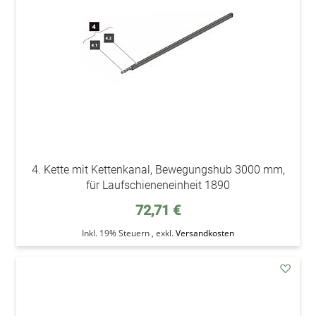
4. Kette mit Kettenkanal, Bewegungshub 3000 mm,
für Laufschieneneinheit 1890
72,71 €
Inkl. 19% Steuern
,
exkl.
Versandkosten
addAu
den
Wunsc