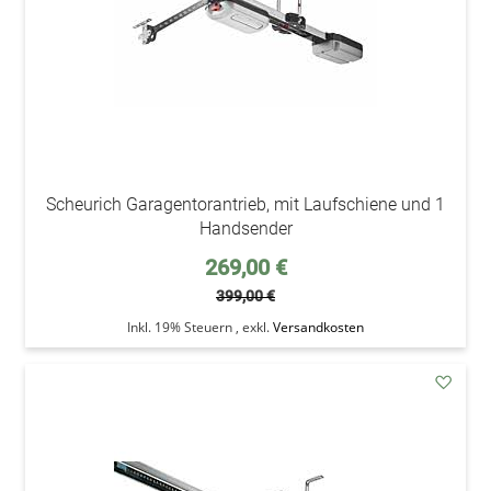
Scheurich Garagentorantrieb, mit Laufschiene und 1
Handsender
Sonderpreis
269,00 €
399,00 €
Inkl. 19% Steuern
,
exkl.
Versandkosten
addAu
den
Wunsc