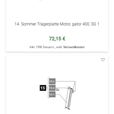
14. Sommer Trägerplatte Motor, gator 400, SG 1
72,15 €
Inkl. 19% Steuern
,
exkl.
Versandkosten
addAu
den
Wunsc