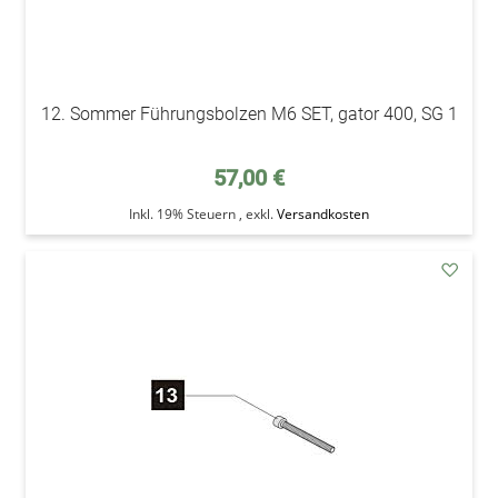
12. Sommer Führungsbolzen M6 SET, gator 400, SG 1
57,00 €
Inkl. 19% Steuern
,
exkl.
Versandkosten
addAu
den
Wunsc