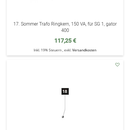
17. Sommer Trafo Ringkern, 150 VA, für SG 1, gator
400
117,25 €
Inkl. 19% Steuern
,
exkl.
Versandkosten
addAu
den
Wunsc