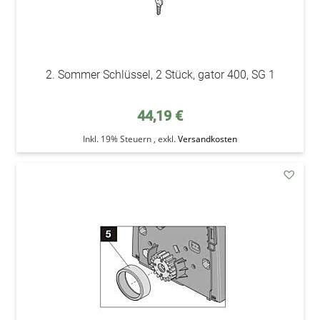
2. Sommer Schlüssel, 2 Stück, gator 400, SG 1
44,19 €
Inkl. 19% Steuern
,
exkl.
Versandkosten
addAu
den
Wunsc