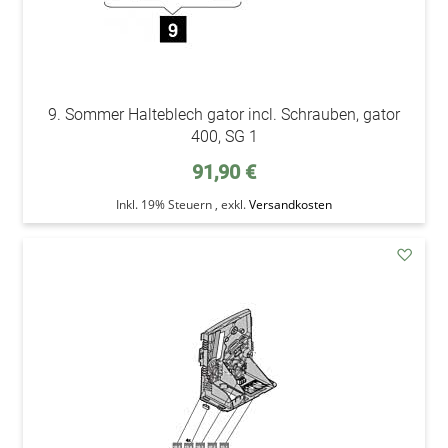
9. Sommer Halteblech gator incl. Schrauben, gator
400, SG 1
91,90 €
Inkl. 19% Steuern
,
exkl.
Versandkosten
addAu
den
Wunsc