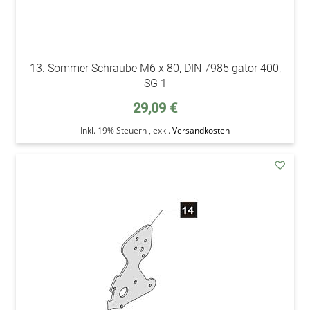
13. Sommer Schraube M6 x 80, DIN 7985 gator 400,
SG 1
29,09 €
Inkl. 19% Steuern
,
exkl.
Versandkosten
addAu
den
Wunsc