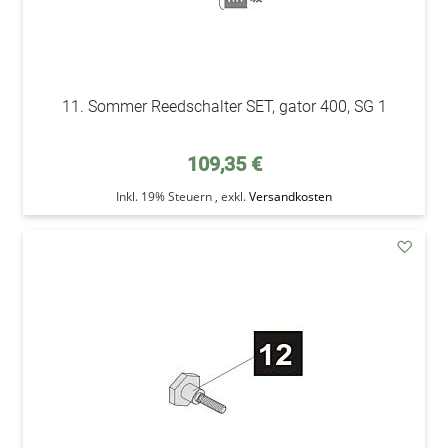
11. Sommer Reedschalter SET, gator 400, SG 1
109,35 €
Inkl. 19% Steuern
,
exkl.
Versandkosten
addAu
den
Wunsc