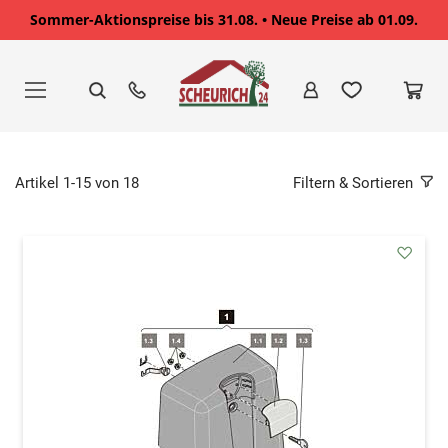
Sommer-Aktionspreise bis 31.08. • Neue Preise ab 01.09.
Zum
Inhalt
springen
Artikel
1
-
15
von
18
Filtern & Sortieren
addAu
den
Wunsc