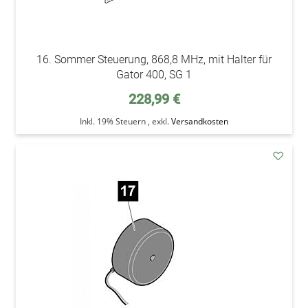
16. Sommer Steuerung, 868,8 MHz, mit Halter für
Gator 400, SG 1
228,99 €
Inkl. 19% Steuern
,
exkl.
Versandkosten
addAu
den
Wunsc