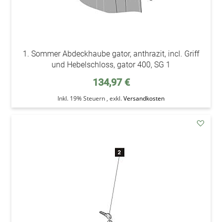
1. Sommer Abdeckhaube gator, anthrazit, incl. Griff
und Hebelschloss, gator 400, SG 1
134,97 €
Inkl. 19% Steuern
,
exkl.
Versandkosten
addAu
den
Wunsc