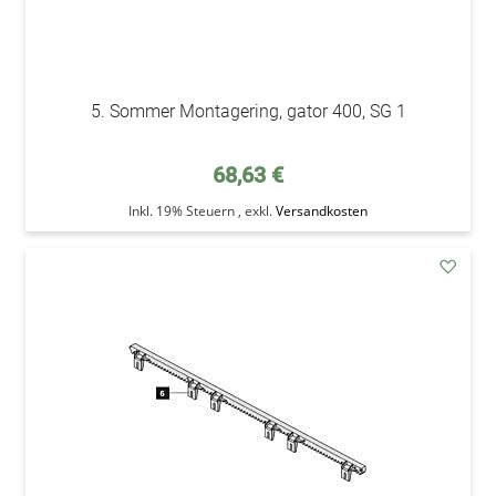
5. Sommer Montagering, gator 400, SG 1
68,63 €
Inkl. 19% Steuern
,
exkl.
Versandkosten
addAu
den
Wunsc