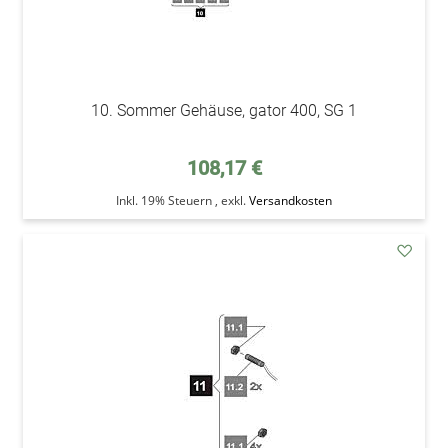
10. Sommer Gehäuse, gator 400, SG 1
108,17 €
Inkl. 19% Steuern
,
exkl.
Versandkosten
addAu
den
Wunsc