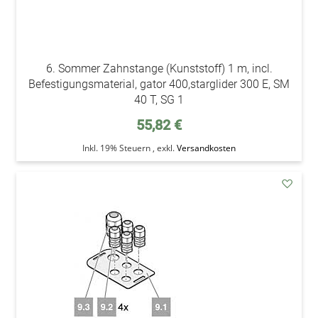
6. Sommer Zahnstange (Kunststoff) 1 m, incl.
Befestigungsmaterial, gator 400,starglider 300 E, SM
40 T, SG 1
55,82 €
Inkl. 19% Steuern
,
exkl.
Versandkosten
addAu
den
Wunsc