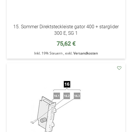
15. Sommer Direktsteckleiste gator 400 + starglider
300 E, SG 1
75,62 €
Inkl. 19% Steuern
,
exkl.
Versandkosten
addAu
den
Wunsc