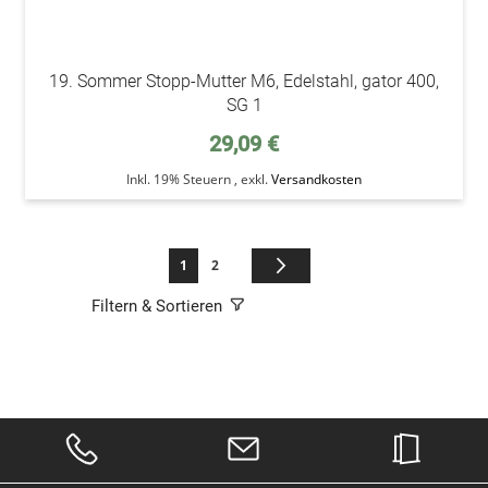
19. Sommer Stopp-Mutter M6, Edelstahl, gator 400,
SG 1
29,09 €
Inkl. 19% Steuern
,
exkl.
Versandkosten
Seite
Sie lesen gerade die Seite
Seite
Seite
Weiter
1
2
Filtern & Sortieren