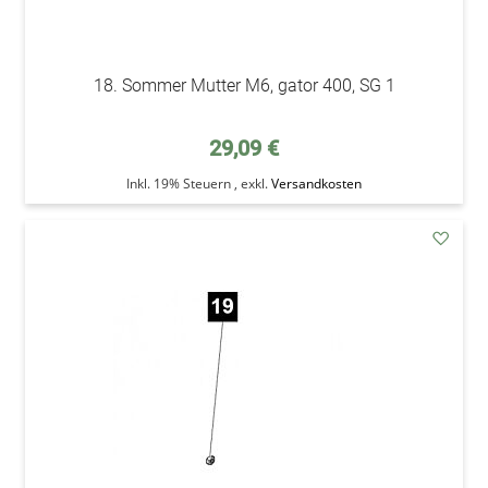
18. Sommer Mutter M6, gator 400, SG 1
29,09 €
Inkl. 19% Steuern
,
exkl.
Versandkosten
addAu
den
Wunsc