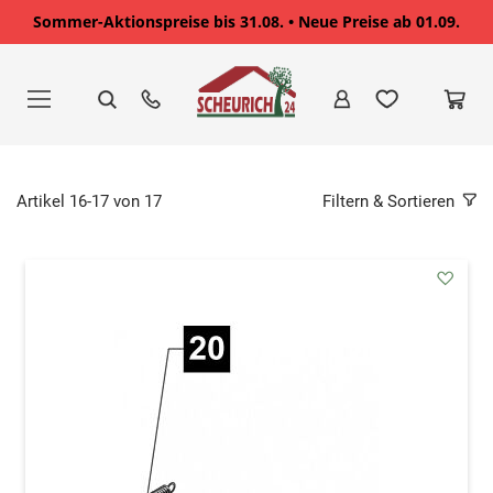
Sommer-Aktionspreise bis 31.08. • Neue Preise ab 01.09.
Zum
Inhalt
springen
Artikel
16
-
17
von
17
Filtern & Sortieren
addAu
den
Wunsc