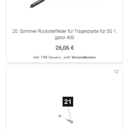
20. Sommer Rückstellfeder für Trägerplatte für SG 1,
gator 400
26,06 €
Inkl. 19% Steuern
,
exkl.
Versandkosten
addAu
den
Wunsc