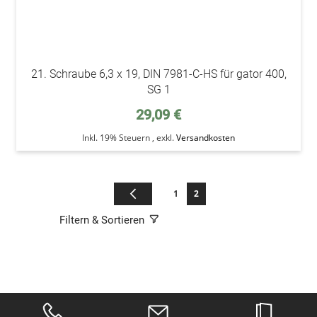
21. Schraube 6,3 x 19, DIN 7981-C-HS für gator 400,
SG 1
29,09 €
Inkl. 19% Steuern
,
exkl.
Versandkosten
Seite
Seite
Zurück
Seite
Sie lesen gerade die Seite
1
2
Filtern & Sortieren