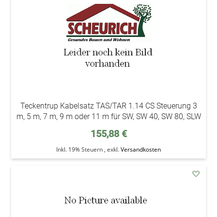
Teckentrup Kabelsatz TAS/TAR 1.14 CS Steuerung 3
m, 5 m, 7 m, 9 m oder 11 m für SW, SW 40, SW 80, SLW
155,88 €
Inkl. 19% Steuern
,
exkl.
Versandkosten
addAu
den
Wunsc