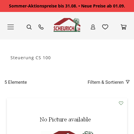
Sommer-Aktionspreise bis 31.08. • Neue Preise ab 01.09.
Zum
Inhalt
springen
Steuerung CS 100
5
Elemente
Filtern & Sortieren
addAu
den
Wunsc