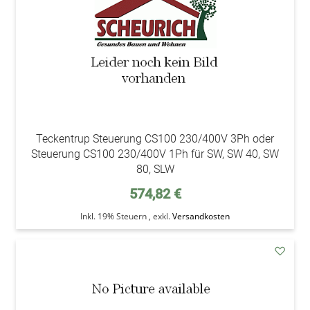
Teckentrup Steuerung CS100 230/400V 3Ph oder
Steuerung CS100 230/400V 1Ph für SW, SW 40, SW
80, SLW
574,82 €
Inkl. 19% Steuern
,
exkl.
Versandkosten
addAu
den
Wunsc