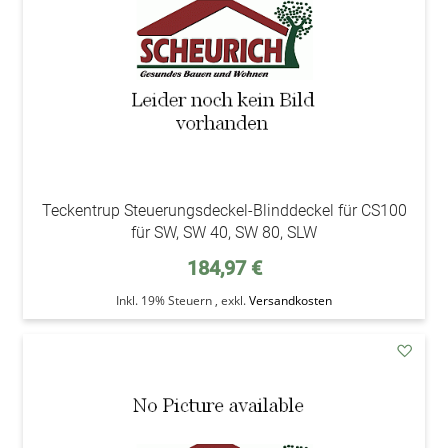
Teckentrup Steuerungsdeckel-Blinddeckel für CS100
für SW, SW 40, SW 80, SLW
184,97 €
Inkl. 19% Steuern
,
exkl.
Versandkosten
addAu
den
Wunsc