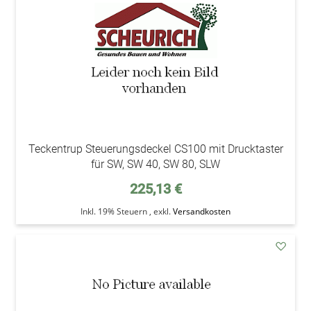
Teckentrup Steuerungsdeckel CS100 mit Drucktaster
für SW, SW 40, SW 80, SLW
225,13 €
Inkl. 19% Steuern
,
exkl.
Versandkosten
addAu
den
Wunsc