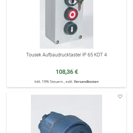
Tousek Aufbaudrucktaster IP 65 KDT 4
108,36 €
Inkl. 19% Steuern
,
exkl.
Versandkosten
addAu
den
Wunsc