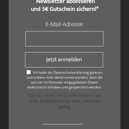
​ Newsletter abonnieren
und 5€ Gutschein sichern!*
E-Mail-Adresse:
Jetzt anmelden
Ich habe die Datenschutzerklärung gelesen
und erkläre mich damit einverstanden, dass die
von mir im Formular eingegebenen Daten
elektronisch erhoben und gespeichert werden.
*Gilt ab einem Mindestbestellwert von
250€, ab Erhalt dieser Mail 2 Wochen
gültig