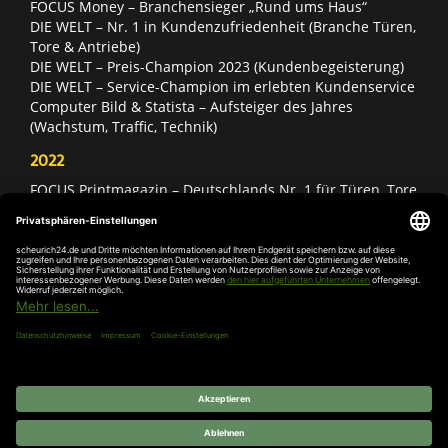
FOCUS Money – Branchensieger „Rund ums Haus“
DIE WELT – Nr. 1 in Kundenzufriedenheit (Branche Türen,
Tore & Antriebe)
DIE WELT – Preis-Champion 2023 (Kundenbegeisterung)
DIE WELT – Service-Champion im erlebten Kundenservice
Computer Bild & Statista – Aufsteiger des Jahres
(Wachstum, Traffic, Technik)
2022
FOCUS Printmagazin – Deutschlands Nr. 1 für Türen, Tore
& Antriebe
Deutschland Test – Bester Onlineshop 2022
FOCUS Money – Branchensieger „Rund ums Haus“
DIE WELT – Service-Champion im erlebten Kundenservice
DIE WELT – Branchengewinner Gold-Rang (Türen, Tore &
Antriebe)
AGB
Impressum
Widerruf
Datenschutz
Cookie-
Einstellungen