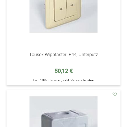
Tousek Wipptaster IP44, Unterputz
50,12 €
Inkl. 19% Steuern
,
exkl.
Versandkosten
addAu
den
Wunsc