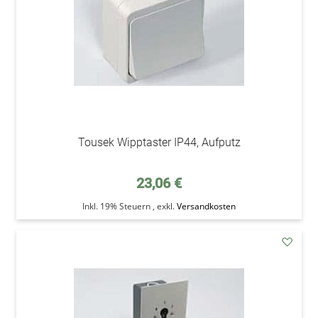
Tousek Wipptaster IP44, Aufputz
23,06 €
Inkl. 19% Steuern
,
exkl.
Versandkosten
addAu
den
Wunsc