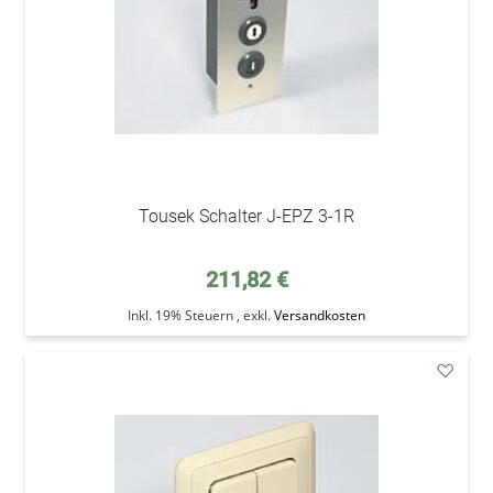
Tousek Schalter J-EPZ 3-1R
211,82 €
Inkl. 19% Steuern
,
exkl.
Versandkosten
addAu
den
Wunsc