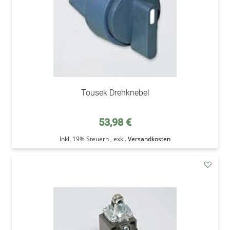
Tousek Drehknebel
53,98 €
Inkl. 19% Steuern
,
exkl.
Versandkosten
addAu
den
Wunsc