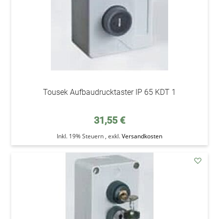
Tousek Aufbaudrucktaster IP 65 KDT 1
31,55 €
Inkl. 19% Steuern
,
exkl.
Versandkosten
addAu
den
Wunsc