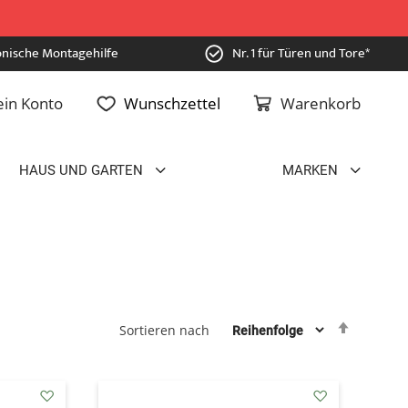
onische Montagehilfe
Nr. 1 für Türen und Tore*
in Konto
Wunschzettel
Warenkorb
HAUS UND GARTEN
MARKEN
Absteig
Sortieren nach
sortiere