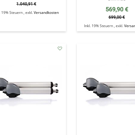
1.040,91 €
Sonderpreis
569,90 €
l. 19% Steuern
,
exkl.
Versandkosten
699,00 €
Inkl. 19% Steuern
,
exkl.
Versa
addAuf
den
Wunschzettel