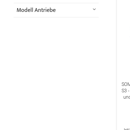
Modell Antriebe
SOM
S3 -
und
Ink