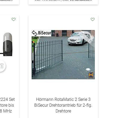
addAuf
addAuf
den
den
Wunschzettel
Wunschzettel
224 Set
Hörmann RotaMatic 2 Serie 3
tore bis
BiSecur Drehtorantrieb für 2-flg.
868 MHz
Drehtore