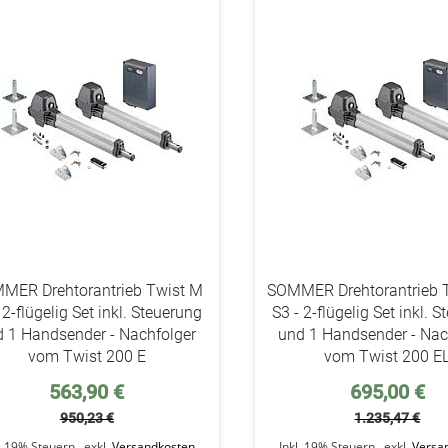
addAuf
den
Wunschzettel
MER Drehtorantrieb Twist M
SOMMER Drehtorantrieb 
 2-flügelig Set inkl. Steuerung
S3 - 2-flügelig Set inkl. 
 1 Handsender - Nachfolger
und 1 Handsender - Nac
vom Twist 200 E
vom Twist 200 E
Sonderpreis
Sonderpreis
563,90 €
695,00 €
950,23 €
1.235,47 €
l. 19% Steuern
,
exkl.
Versandkosten
Inkl. 19% Steuern
,
exkl.
Versa