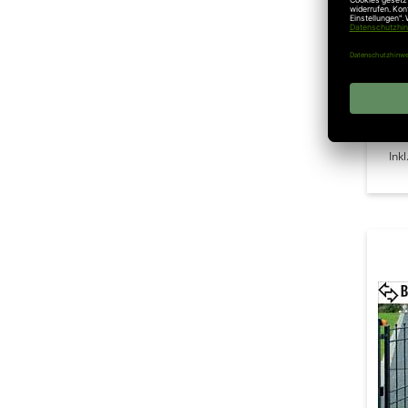
Mar
RA K
Ink