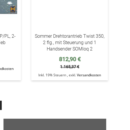
P/PL, 2-
Sommer Drehtorantrieb Twist 350,
ieb
2 flg., mit Steuerung und 1
Handsender SOMloq 2
Sonderpreis
812,90 €
1.165,37 €
ndkosten
Inkl. 19% Steuern
,
exkl.
Versandkosten
e Seite
Seite
Weiter