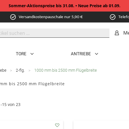
Sommer-Aktionspreise bis 31.08. • Neue Preise ab 01.09.
Versandkostenpauschale nur 5,90 €
Telef
Me
TORE
ANTRIEBE
iebe
2-flg.
1000 mm bis 2500 mm Flügelbreite
mm bis 2500 mm Flügelbreite
1
-
15
von
23