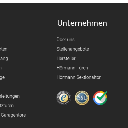
Unternehmen
Über uns
rten
Stellenangebote
gang
Hersteller
n
Hörmann Türen
age
Hörmann Sektionaltor
ß
leitungen
tztüren
e Garagentore