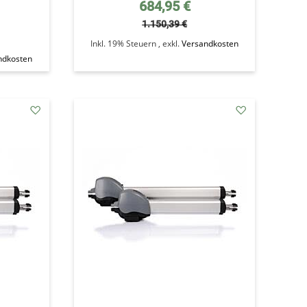
Sonderpreis
684,95 €
1.150,39 €
Inkl. 19% Steuern
,
exkl.
Versandkosten
ndkosten
addAuf
addAuf
den
den
Wunschzettel
Wunschzettel