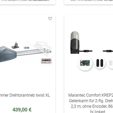
addAuf
den
Wunschzettel
mer Drehtorantrieb twist XL
Marantec Comfort KREP2
Gelenkarm für 2-flg. Dreh
2,3 m, ohne Encoder, 
Sonderpreis
439,00 €
bi.linked