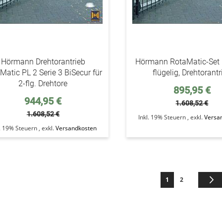
Hörmann Drehtorantrieb
Hörmann RotaMatic-Set 
Matic PL 2 Serie 3 BiSecur für
flügelig, Drehtorantr
2-flg. Drehtore
Sonderpreis
895,95 €
Sonderpreis
944,95 €
1.608,52 €
1.608,52 €
Inkl. 19% Steuern
,
exkl.
Versa
l. 19% Steuern
,
exkl.
Versandkosten
Seite
Sie lesen gerade di
Seite
1
2