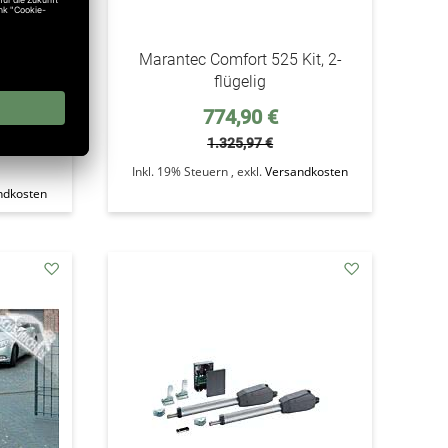
rieb
Marantec Comfort 525 Kit, 2-
ecur für
flügelig
Sonderpreis
774,90 €
1.325,97 €
Inkl. 19% Steuern
,
exkl.
Versandkosten
ndkosten
addAuf
addAuf
den
den
Wunschzettel
Wunschzettel