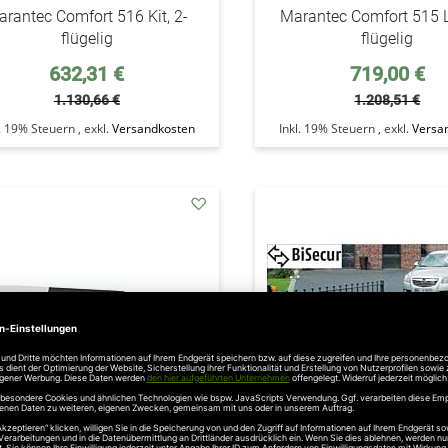
rantec Comfort 516 Kit, 2-
Marantec Comfort 515 L 
flügelig
flügelig
Sonderpreis
Sonderpreis
632,31 €
719,00 €
1.130,66 €
1.208,51 €
l. 19% Steuern
,
exkl.
Versandkosten
Inkl. 19% Steuern
,
exkl.
Versa
addAuf
den
Wunschzettel