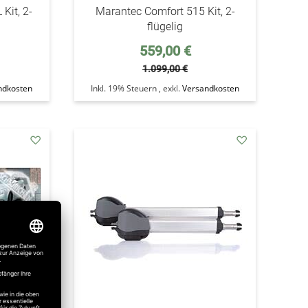
Kit, 2-
Marantec Comfort 515 Kit, 2-
flügelig
Sonderpreis
559,00 €
1.099,00 €
ndkosten
Inkl. 19% Steuern
,
exkl.
Versandkosten
addAuf
addAuf
den
den
Wunschzettel
Wunschzettel