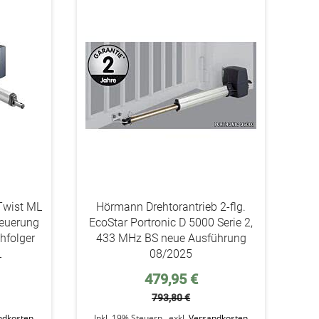
addAuf
addAuf
den
den
Wunschzettel
Wunschzettel
Twist ML
Hörmann Drehtorantrieb 2-flg.
Steuerung
EcoStar Portronic D 5000 Serie 2,
hfolger
433 MHz BS neue Ausführung
L
08/2025
Sonderpreis
479,95 €
793,80 €
ndkosten
Inkl. 19% Steuern
,
exkl.
Versandkosten