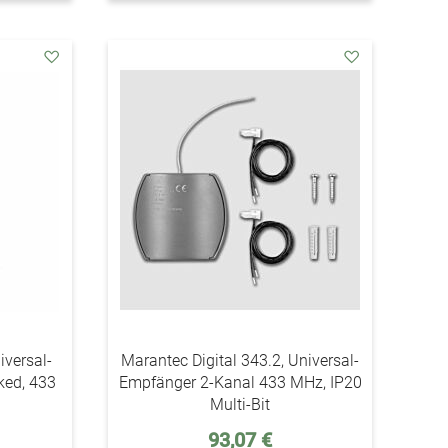
addAuf
addAuf
den
den
Wunschzettel
Wunschzettel
iversal-
Marantec Digital 343.2, Universal-
ked, 433
Empfänger 2-Kanal 433 MHz, IP20
Multi-Bit
93,07 €