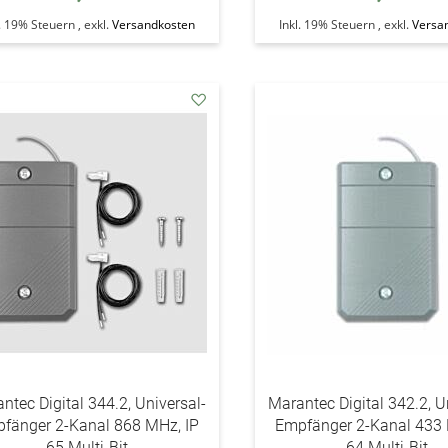
l. 19% Steuern
,
exkl.
Versandkosten
Inkl. 19% Steuern
,
exkl.
Versa
addAuf
den
Wunschzettel
ntec Digital 344.2, Universal-
Marantec Digital 342.2, U
fänger 2-Kanal 868 MHz, IP
Empfänger 2-Kanal 433 
65 Multi-Bit
64 Multi-Bit