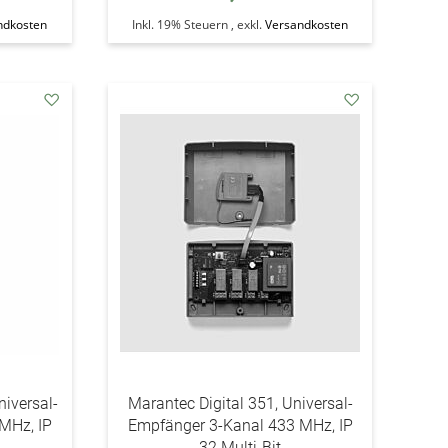
ndkosten
Inkl. 19% Steuern
,
exkl.
Versandkosten
addAuf
addAuf
den
den
Wunschzettel
Wunschzettel
niversal-
Marantec Digital 351, Universal-
MHz, IP
Empfänger 3-Kanal 433 MHz, IP
32 Multi-Bit