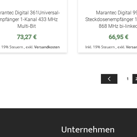
antec Digital 361Universal-
Marantec Digital 9
mpfänger 1-Kanal 433 MHz
Steckdosenempfänger 1
Multi-Bit
868 MHz bi-linke
73,27 €
66,95 €
l. 19% Steuern
,
exkl.
Versandkosten
Inkl. 19% Steuern
,
exkl.
Versa
Seite
Seite
Zurück
Seite
S
1
Unternehmen