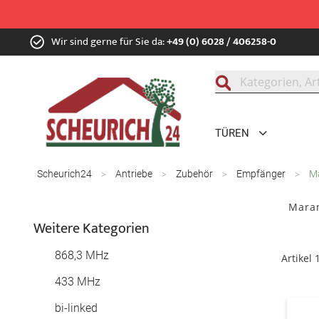
Zum
Wir sind gerne für Sie da:
+49 (0) 6028 / 406258-0
Inhalt
springen
Suche
TÜREN
Scheurich24
Antriebe
Zubehör
Empfänger
M
Mara
Weitere Kategorien
868,3 MHz
Artikel
433 MHz
bi-linked