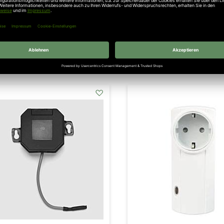
fänger 3-Kanal 433 MHz, IP
Empfänger 1-Kanal 8
65 Multi-Bit
Multi-Bit
195,75 €
39,89 €
l. 19% Steuern
,
exkl.
Versandkosten
Inkl. 19% Steuern
,
exkl.
Versa
addAuf
den
Wunschzettel