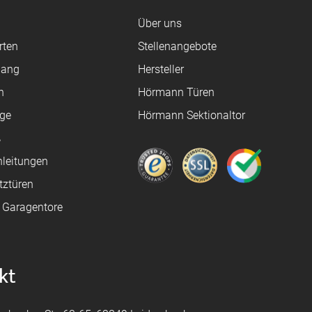
Über uns
rten
Stellenangebote
gang
Hersteller
n
Hörmann Türen
age
Hörmann Sektionaltor
ß
leitungen
tztüren
e Garagentore
kt