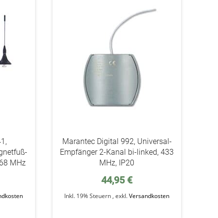
addAuf
addAuf
den
den
Wunschzettel
Wunschzettel
41,
Marantec Digital 992, Universal-
gnetfuß-
Empfänger 2-Kanal bi-linked, 433
 868 MHz
MHz, IP20
44,95 €
ndkosten
Inkl. 19% Steuern
,
exkl.
Versandkosten