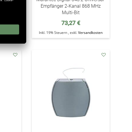
68 MHz
Empfänger 2-Kanal 868 MHz
Multi-Bit
73,27 €
ndkosten
Inkl. 19% Steuern
,
exkl.
Versandkosten
addAuf
addAuf
den
den
Wunschzettel
Wunschzettel