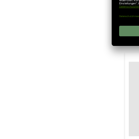
Emp
Ink