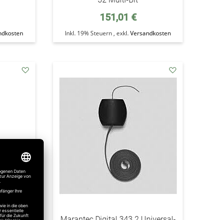
151,01 €
ndkosten
Inkl. 19% Steuern
,
exkl.
Versandkosten
addAuf
addAuf
den
den
Wunschzettel
Wunschzettel
iversal-
Marantec Digital 343.2 Universal-