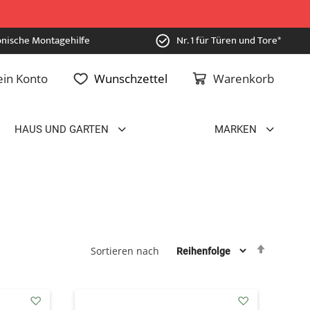
onische Montagehilfe
Nr. 1 für Türen und Tore*
in Konto
Wunschzettel
Warenkorb
HAUS UND GARTEN
MARKEN
Absteig
Sortieren nach
sortiere