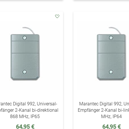
addAuf
den
Wunschzettel
antec Digital 992, Universal-
Marantec Digital 992, Un
änger 2-Kanal bi-direktional
Empfänger 2-Kanal bi-lin
868 MHz, IP65
MHz, IP64
64,95 €
64,95 €