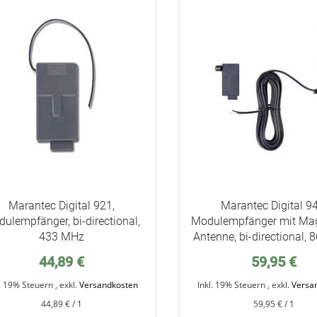
addAuf
den
Wunschzettel
Marantec Digital 921,
Marantec Digital 9
ulempfänger, bi-directional,
Modulempfänger mit Ma
433 MHz
Antenne, bi-directional,
44,89 €
59,95 €
l. 19% Steuern
,
exkl.
Versandkosten
Inkl. 19% Steuern
,
exkl.
Versa
44,89 €
/ 1
59,95 €
/ 1