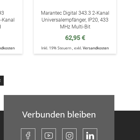
93
Marantec Digital 343.3 2-Kanal
-Kanal
Universalempfänger, IP20, 433
d
MHz Multi-Bit
62,95 €
ndkosten
Inkl. 19% Steuern
,
exkl.
Versandkosten
ie lesen gerade die Seite
2
Verbunden bleiben