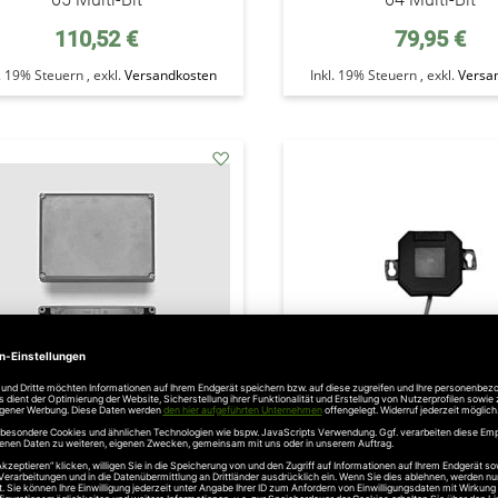
110,52 €
79,95 €
l. 19% Steuern
,
exkl.
Versandkosten
Inkl. 19% Steuern
,
exkl.
Versa
addAuf
den
Wunschzettel
antec Digital 352 Universal-
Marantec Digital 361 Un