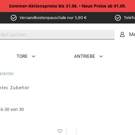
Sommer-Aktionspreise bis 31.08. • Neue Preise ab 01.09.
Versandkostenpauschale nur 5,90 €
Telef
Me
TORE
ANTRIEBE
arantec
ntec Zubehör
16
-
30
von
30