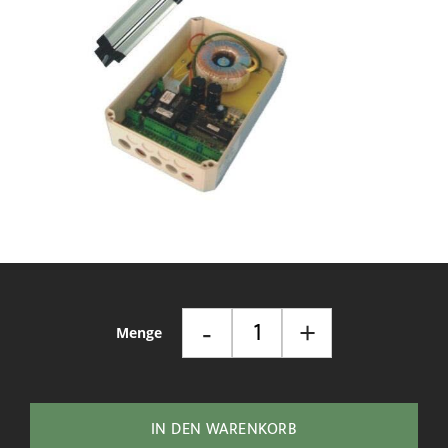
Zum
Anfang
der
Bildgalerie
springen
-
+
Menge
IN DEN WARENKORB