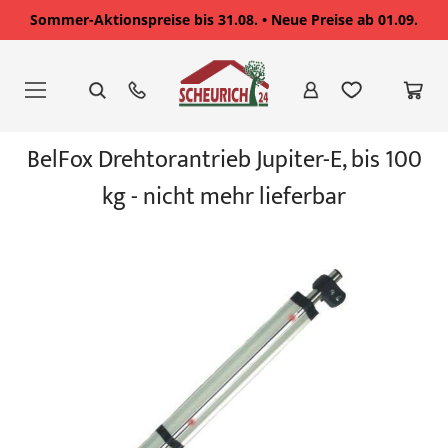
Sommer-Aktionspreise bis 31.08. • Neue Preise ab 01.09.
Zum
Inhalt
springen
Zum
BelFox Drehtorantrieb Jupiter-E, bis 100
Ende
der
kg - nicht mehr lieferbar
Bildgalerie
springen