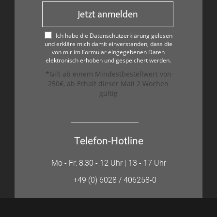
Jetzt anmelden
Ich habe die Datenschutzerklärung gelesen
und erkläre mich damit einverstanden, dass die
von mir im Formular eingegebenen Daten
elektronisch erhoben und gespeichert werden.
*Gilt ab einem Mindestbestellwert von
250€, ab Erhalt dieser Mail 2 Wochen
gültig
Telefon-Hotline
Mo - Fr: 8:30 - 12 Uhr | 13 - 17 Uhr
+49 (0) 6028 / 406258-0