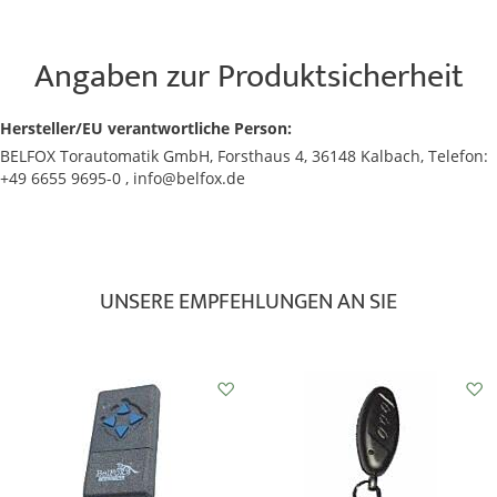
Angaben zur Produktsicherheit
Hersteller/EU verantwortliche Person:
BELFOX Torautomatik GmbH, Forsthaus 4, 36148 Kalbach, Telefon:
+49 6655 9695-0 , info@belfox.de
UNSERE EMPFEHLUNGEN AN SIE
Auf
Auf
den
den
Wunschzettel
Wunschzettel