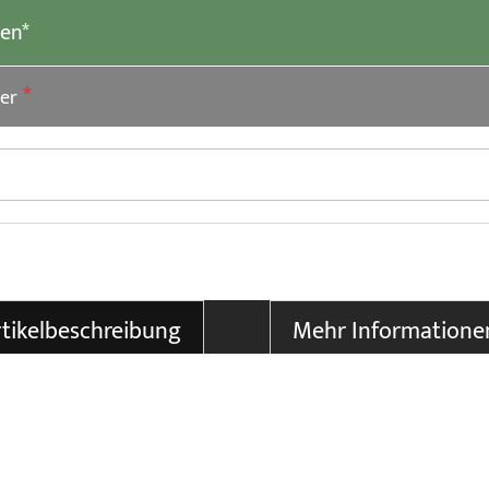
len*
er
tikelbeschreibung
Mehr Informatione