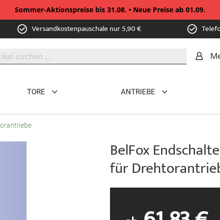
Sommer-Aktionspreise bis 31.08. • Neue Preise ab 01.09.
Versandkostenpauschale nur 5,90 €
Telef
Me
TORE
ANTRIEBE
orantriebe
BelFox Endschalt
für Drehtorantrie
61,83 €