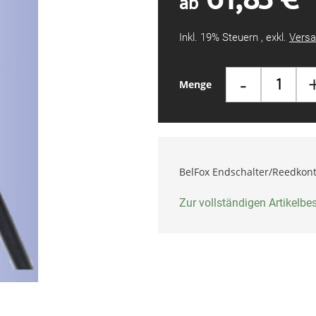
ab
Inkl. 19% Steuern
,
exkl.
Versa
-
Menge
BelFox Endschalter/Reedkont
Zur vollständigen Artikelb