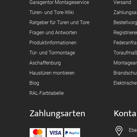
Garagentor Montageservice
Versand
Türen- und Tore-Wiki
Zahlungsa
Ratgeber für Türen und Tore
Bestellvor
Fragen und Antworten
Registriere
Produktinformationen
Federanfr
Tür- und Tormontage
Toraufma
Aschaffenburg
Montagean
Haustüren montieren
Brandschu
Blog
Elektrisch
RAL-Farbtabelle
Zahlungsarten
Konta
Ebe