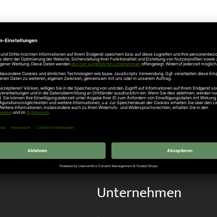
Angaben zur Produktsicherheit
efon: +49 6655 9695-0 , info@belfox.de
Unternehmen