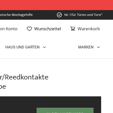
onische Montagehilfe
Nr. 1 für Türen und Tore*
in Konto
Wunschzettel
Warenkorb
HAUS UND GARTEN
MARKEN
er/Reedkontakte
be