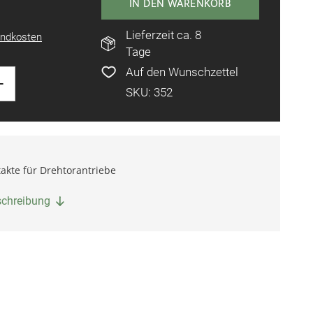
IN DEN WARENKORB
Lieferzeit ca. 8
ndkosten
Tage
Auf den Wunschzettel
+
SKU: 352
akte für Drehtorantriebe
eschreibung