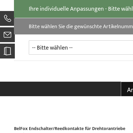
der
Ihre individuelle Anpassungen - Bitte wäh
Bildgalerie
springen
0
Bitte wählen Sie die gewünschte Artikelnumm
Ar
BelFox Endschalter/Reedkontakte für Drehtorantriebe