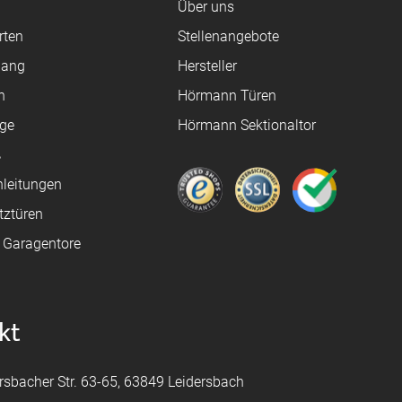
Über uns
rten
Stellenangebote
gang
Hersteller
n
Hörmann Türen
age
Hörmann Sektionaltor
ß
leitungen
tztüren
e Garagentore
kt
rsbacher Str. 63-65, 63849 Leidersbach