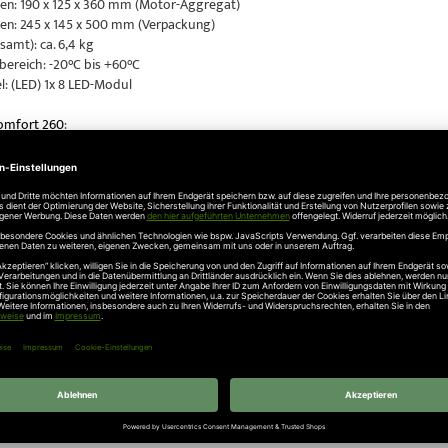
n: 190 x 125 x 360 mm (Motor-Aggregat)
n: 245 x 145 x 500 mm (Verpackung)
amt): ca. 6,4 kg
ereich: -20°C bis +60°C
l: (LED) 1x 8 LED-Modul
omfort 260
:
gat Comfort 260 mit Multi-Bit Fernsteuerung 868 MHz (integrierter Funke
uckkraft: 550 N
omfort 270
:
gat Comfort 270 mit Multi-Bit Fernsteuerung 868 MHz (integrierter Funke
uckkraft: 750 N
omfort 280:
gat Comfort 280 mit Multi-Bit Fernsteuerung 868 MHz (integrierter Funke
uckkraft: 1000 N
ht in
Antriebe Neuigkeiten