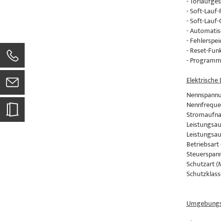
- Torlaufge
- Soft-Lauf
- Soft-Lauf
- Automatis
- Fehlerspei
- Reset-Fun
- Programm
Elektrische
Nennspannu
Nennfreque
Stromaufnah
Leistungsau
Leistungsau
Betriebsart 
Steuerspann
Schutzart (
Schutzklasse
Umgebungs