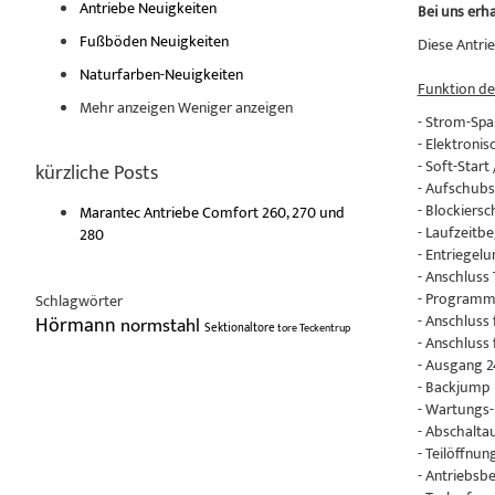
Antriebe Neuigkeiten
Bei uns erh
Fußböden Neuigkeiten
Diese Antri
Naturfarben-Neuigkeiten
Funktion de
Mehr anzeigen
Weniger anzeigen
- Strom-Spa
- Elektroni
- Soft-Start
kürzliche Posts
- Aufschub
- Blockiersc
Marantec Antriebe Comfort 260, 270 und
- Laufzeitb
280
- Entriegelu
- Anschluss 
- Programm
Schlagwörter
- Anschluss
Hörmann
normstahl
Sektionaltore
tore
Teckentrup
- Anschluss
- Ausgang 
- Backjump
- Wartungs-
- Abschalt
- Teilöffnu
- Antriebsb