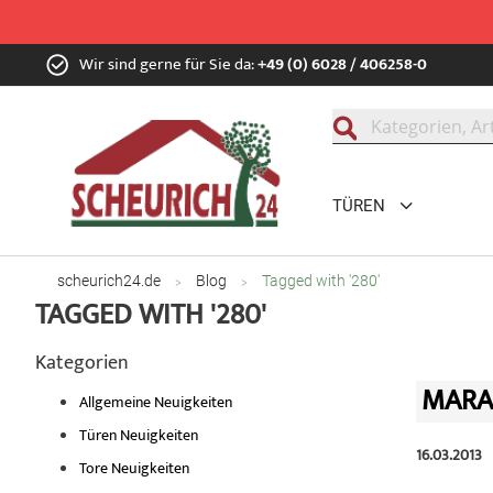
Zum
Wir sind gerne für Sie da:
+49 (0) 6028 / 406258-0
Inhalt
springen
Suche
TÜREN
scheurich24.de
Blog
Tagged with '280'
TAGGED WITH '280'
Kategorien
MARA
Allgemeine Neuigkeiten
Türen Neuigkeiten
16.03.2013
Tore Neuigkeiten