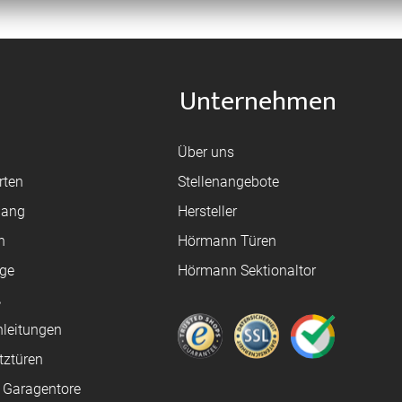
Unternehmen
Über uns
rten
Stellenangebote
gang
Hersteller
n
Hörmann Türen
age
Hörmann Sektionaltor
ß
leitungen
tztüren
e Garagentore