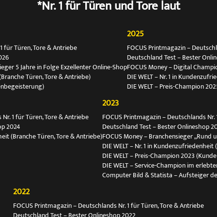
*Nr. 1 für Türen und Tore laut
2025
 für Türen, Tore & Antriebe
FOCUS Printmagazin – Deutschlan
026
Deutschland Test – Bester Onli
ger 5 Jahre in Folge Exzellenter Online-Shop
FOCUS Money – Digital Champio
(Branche Türen, Tore & Antriebe)
DIE WELT – Nr. 1 in Kundenzufri
enbegeisterung)
DIE WELT – Preis-Champion 202
2023
r. 1 für Türen, Tore & Antriebe
FOCUS Printmagazin – Deutschlands Nr. 1
op 2024
Deutschland Test – Bester Onlineshop 2
eit (Branche Türen, Tore & Antriebe)
FOCUS Money – Branchensieger „Rund 
DIE WELT – Nr. 1 in Kundenzufriedenheit 
DIE WELT – Preis-Champion 2023 (Kunde
DIE WELT – Service-Champion im erlebte
Computer Bild & Statista – Aufsteiger de
2022
FOCUS Printmagazin – Deutschlands Nr. 1 für Türen, Tore & Antriebe
Deutschland Test – Bester Onlineshop 2022