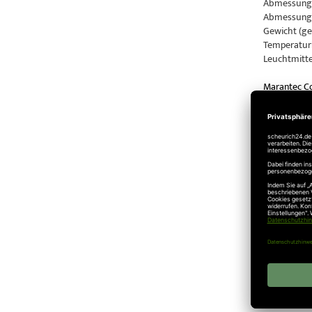
Abmessunge
Abmessunge
Gewicht (ges
Temperaturb
Leuchtmitte
Marantec C
Motor-Aggre
Zug- und Dr
Marantec C
Motor-Aggre
Zug- und Dr
Marantec C
Motor-Aggre
Zug- und Dr
Veröffentlic