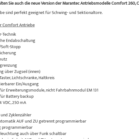
alten Sie auch die neue Version der Marantec Antriebsmodelle Comfort 260,
ebe sind perfekt geeignet für Schwing- und Sektionaltore.
r Comfort Antriebe
r-Technik
sche Endabschaltung
 /Soft-Stopp
sicherung
hutz
egrenzung
ng über Zugseil (innen)
Taster, Lichtschranke, Haltkreis
ierbarer Ein/Ausgang
 für Erweiterungsmodule, nicht Fahrbahnmodul EM 131
 für Battery backup
24 VDC, 250 mA
 und Zyklenzähler
automatik AUF und ZU getrennt programmierbar
ng programmierbar
eleuchtung auch über Funk schaltbar