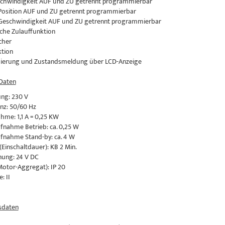
schwindigkeit AUF und ZU getrennt programmierbar
-Position AUF und ZU getrennt programmierbar
-Geschwindigkeit AUF und ZU getrennt programmierbar
che Zulauffunktion
cher
ktion
ierung und Zustandsmeldung über LCD-Anzeige
 Daten
ng: 230 V
nz: 50/60 Hz
me: 1,1 A = 0,25 KW
fnahme Betrieb: ca. 0,25 W
fnahme Stand-by: ca. 4 W
(Einschaltdauer): KB 2 Min.
ung: 24 V DC
Motor-Aggregat): IP 20
: II
daten