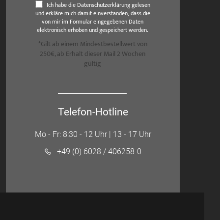
Ich habe die Datenschutzerklärung gelesen
und erkläre mich damit einverstanden, dass die
von mir im Formular eingegebenen Daten
elektronisch erhoben und gespeichert werden.
*Gilt ab einem Mindestbestellwert von
250€, ab Erhalt dieser Mail 2 Wochen
gültig
Telefon-Hotline
Mo - Fr: 8:30 - 12 Uhr | 13 - 17 Uhr
+49 (0) 6028 / 406258-0