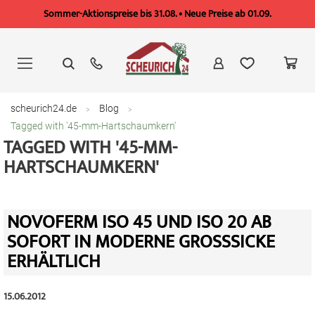
Sommer-Aktionspreise bis 31.08. • Neue Preise ab 01.09.
Zum
Inhalt
springen
scheurich24.de
Blog
Tagged with '45-mm-Hartschaumkern'
TAGGED WITH '45-MM-
HARTSCHAUMKERN'
NOVOFERM ISO 45 UND ISO 20 AB
SOFORT IN MODERNE GROSSSICKE E
RHÄLTLICH
15.06.2012