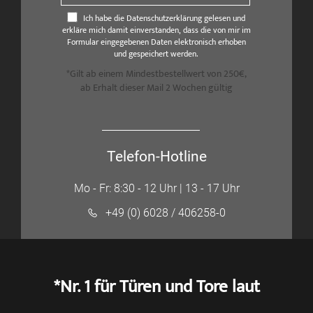
Ich habe die Datenschutzerklärung gelesen und
erkläre mich damit einverstanden, dass die von mir im
Formular eingegebenen Daten elektronisch erhoben
und gespeichert werden.
*Gilt ab einem Mindestbestellwert von 250€,
ab Erhalt dieser Mail 2 Wochen gültig
Telefon-Hotline
Mo - Fr: 8:30 - 12 Uhr | 13 - 17 Uhr
+49 (0) 6028 / 406258-0
*Nr. 1 für Türen und Tore laut