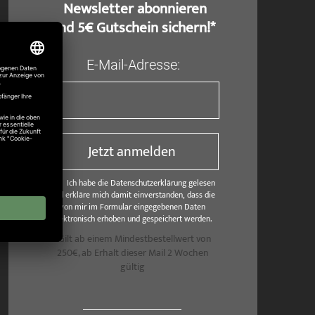
​ Newsletter abonnieren
und 5€ Gutschein sichern!*
E-Mail-Adresse:
Jetzt anmelden
Ich habe die Datenschutzerklärung gelesen
und erkläre mich damit einverstanden, dass die
von mir im Formular eingegebenen Daten
elektronisch erhoben und gespeichert werden.
*Gilt ab einem Mindestbestellwert von
250€, ab Erhalt dieser Mail 2 Wochen
gültig