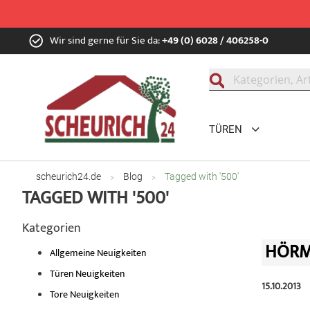
Zum
Wir sind gerne für Sie da:
+49 (0) 6028 / 406258-0
Inhalt
springen
Suche
TÜREN
scheurich24.de
Blog
Tagged with '500'
TAGGED WITH '500'
Kategorien
HÖRM
Allgemeine Neuigkeiten
Türen Neuigkeiten
15.10.2013
Tore Neuigkeiten