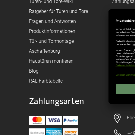
Türen- und Tore-Wiki
Zahlungsa
Ratgeber für Türen und Tore
Bestellvor
Fragen und Antworten
Registriere
Produktinformationen
Federanfr
Tür- und Tormontage
Toraufma
Aschaffenburg
Montagean
Haustüren montieren
Brandschu
Blog
Elektrisch
RAL-Farbtabelle
Zahlungsarten
Konta
Ebe
+49