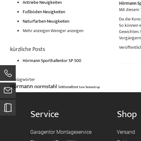
Antriebe Neuigkeiten
Hörmann Sp
Mit diesem T
Fußböden Neuigkeiten
Da die Kons
Naturfarben-Neuigkeiten
So können w
Mehr anzeigen
Weniger anzeigen
Gewichten. S
Vorgängermo
Veröffentlic
kürzliche Posts
Hörmann Sporthallentor SP 500
Schlagwörter
Hörmann
normstahl
Sektionaltore
tore
Teckentrup
Service
Shop
Garagentor Montageservice
Versand