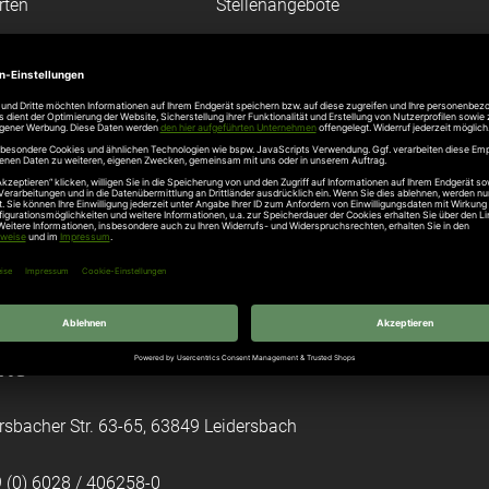
rten
Stellenangebote
gang
Hersteller
n
Hörmann Türen
age
Hörmann Sektionaltor
ß
leitungen
tztüren
e Garagentore
kt
rsbacher Str. 63-65, 63849 Leidersbach
 (0) 6028 / 406258-0