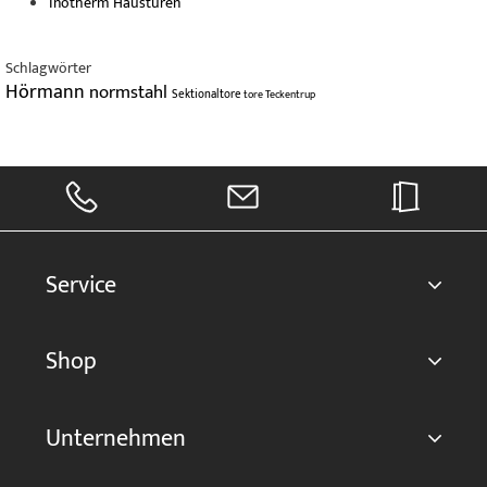
Inotherm Haustüren
Schlagwörter
Hörmann
normstahl
Sektionaltore
tore
Teckentrup
Service
Shop
Unternehmen