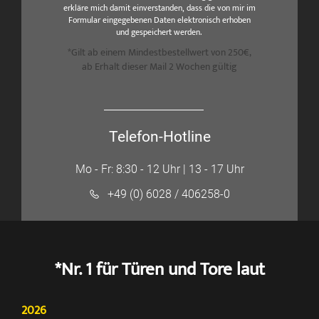
erkläre mich damit einverstanden, dass die von mir im
Formular eingegebenen Daten elektronisch erhoben
und gespeichert werden.
*Gilt ab einem Mindestbestellwert von 250€,
ab Erhalt dieser Mail 2 Wochen gültig
Telefon-Hotline
Mo - Fr: 8:30 - 12 Uhr | 13 - 17 Uhr
+49 (0) 6028 / 406258-0
*Nr. 1 für Türen und Tore laut
2026