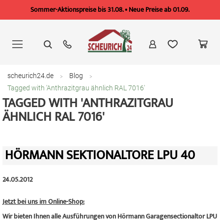
Sommer-Aktionspreise bis 31.08. • Neue Preise ab 01.09.
Zum
Inhalt
springen
scheurich24.de
Blog
Tagged with 'Anthrazitgrau ähnlich RAL 7016'
TAGGED WITH 'ANTHRAZITGRAU
ÄHNLICH RAL 7016'
HÖRMANN SEKTIONALTORE LPU 40
24.05.2012
Jetzt bei uns im Online-Shop:
Wir bieten Ihnen alle Ausführungen von Hörmann Garagensectionaltor LPU