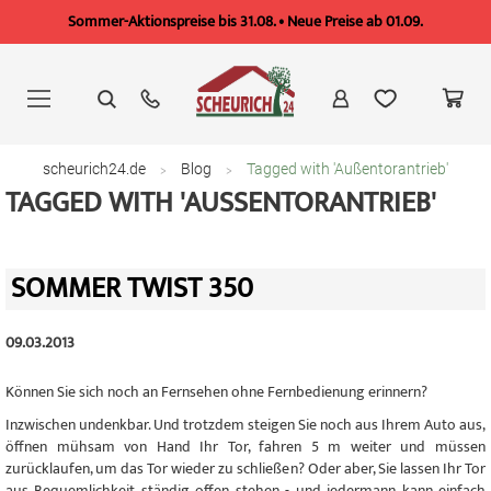
Sommer-Aktionspreise bis 31.08. • Neue Preise ab 01.09.
Zum
Inhalt
springen
scheurich24.de
Blog
Tagged with 'Außentorantrieb'
TAGGED WITH 'AUSSENTORANTRIEB'
SOMMER TWIST 350
09.03.2013
Können Sie sich noch an Fernsehen ohne Fernbedienung erinnern?
Inzwischen undenkbar. Und trotzdem steigen Sie noch aus Ihrem Auto aus,
öffnen mühsam von Hand Ihr Tor, fahren 5 m weiter und müssen
zurücklaufen, um das Tor wieder zu schließen? Oder aber, Sie lassen Ihr Tor
aus Bequemlichkeit ständig offen stehen - und jedermann kann einfach