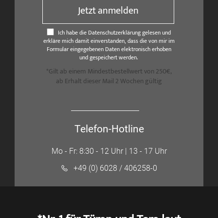
Jetzt anmelden
Ich habe die Datenschutzerklärung gelesen und
erkläre mich damit einverstanden, dass die von mir im
Formular eingegebenen Daten elektronisch erhoben
und gespeichert werden.
*Gilt ab einem Mindestbestellwert von 250€,
ab Erhalt dieser Mail 2 Wochen gültig
Telefon-Hotline
Mo - Fr: 8:30 - 12 Uhr | 13 - 17 Uhr
+49 (0) 6028 / 406258-0