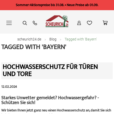
Sommer-Aktionspreise bis 31.08. • Neue Preise ab 01.09.
Zum
Inhalt
springen
scheurich24.de
Blog
Tagged with 'Bayern'
TAGGED WITH 'BAYERN'
HOCHWASSERSCHUTZ FÜR TÜREN
UND TORE
12.02.2024
Starkes Unwetter gemeldet? Hochwassergefahr? -
Schützen Sie sich!
Wir bieten Ihnen jetzt ganz neu einen Hochwasserschutz an, damit Sie sich