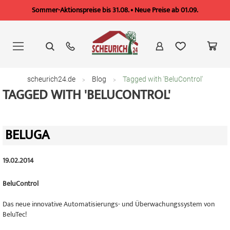
Sommer-Aktionspreise bis 31.08. • Neue Preise ab 01.09.
Zum
Inhalt
springen
scheurich24.de
Blog
Tagged with 'BeluControl'
TAGGED WITH 'BELUCONTROL'
BELUGA
19.02.2014
BeluControl
Das neue innovative Automatisierungs- und Überwachungssystem von
BeluTec!