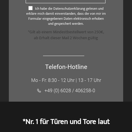
Ich habe die Datenschutzerklärung gelesen und
erkläre mich damit einverstanden, dass die von mir im
Formular eingegebenen Daten elektronisch erhoben
und gespeichert werden.
*Gilt ab einem Mindestbestellwert von 250€,
ab Erhalt dieser Mail 2 Wochen gültig
Telefon-Hotline
Mo - Fr: 8:30 - 12 Uhr | 13 - 17 Uhr
+49 (0) 6028 / 406258-0
*Nr. 1 für Türen und Tore laut