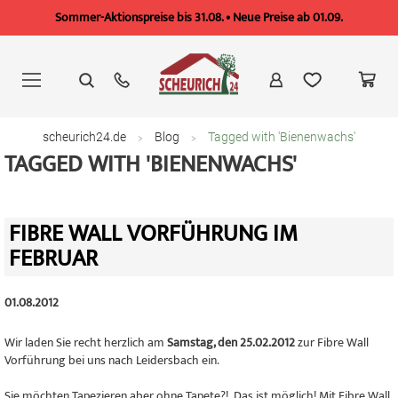
Sommer-Aktionspreise bis 31.08. • Neue Preise ab 01.09.
Zum
Inhalt
springen
scheurich24.de
Blog
Tagged with 'Bienenwachs'
TAGGED WITH 'BIENENWACHS'
FIBRE WALL VORFÜHRUNG IM
FEBRUAR
01.08.2012
Wir laden Sie recht herzlich am
Samstag, den 25.02.2012
zur Fibre Wall
Vorführung bei uns nach Leidersbach ein.
Sie möchten Tapezieren aber ohne Tapete?! Das ist möglich! Mit Fibre Wall