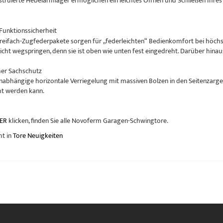
nstruierte Hebelarmlager ermöglichen ein leichtes Öffnen und Schließen Ih
Funktionssicherheit
Dreifach-Zugfederpakete sorgen für „federleichten“ Bedienkomfort bei höchste
nicht wegspringen, denn sie ist oben wie unten fest eingedreht. Darüber hinau
her Sachschutz
abhängige horizontale Verriegelung mit massiven Bolzen in den Seitenzargen
cht werden kann.
ER
klicken, finden Sie alle Novoferm Garagen-Schwingtore.
ht in
Tore Neuigkeiten