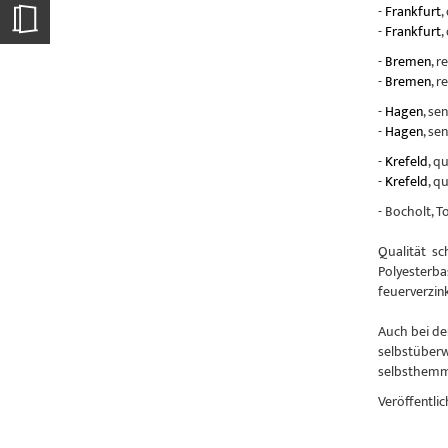
-
Frankfurt
,
-
Frankfurt
,
-
Bremen
, r
-
Bremen
, r
-
Hagen
, se
-
Hagen
, se
-
Krefeld
, q
-
Krefeld
, q
- Bocholt, 
Qualität sc
Polyesterba
feuerverzin
Auch bei de
selbstüberw
selbsthemme
Veröffentlic