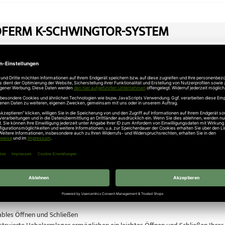
FERM K-SCHWINGTOR-SYSTEM
 Schwingtor Modell Rees auch mit Antrieb erhältlich!
ei uns online das Novoferm Schwingtor-System.
enschen: Das Tor, das sich selbst überwacht
m Schwingtor-System ist mit einer selbstüberwachenden Abschaltautomatik au
, ob Gegenstand oder Person, stoppt und öffnet es sofort beim geringsten Wi
Eigentum: Vorbildliche Einbruchhemmung
ische Novoferm Schwingtor-System schützt Ihr Eigentum zusätzlich durch ei
g durch massive Bolzen in der Zarge, zusätzliche Verriegelung durch die Se
bles Öffnen und Schließen