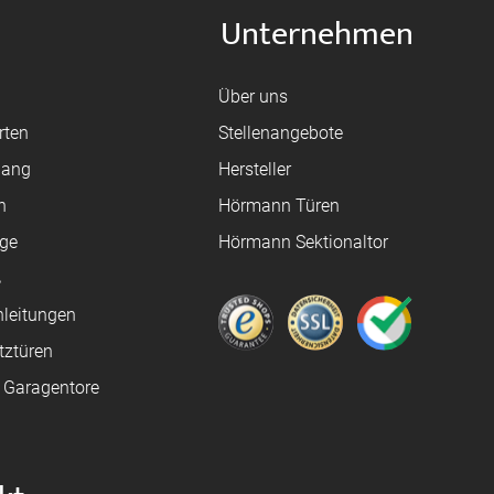
Unternehmen
Über uns
rten
Stellenangebote
gang
Hersteller
n
Hörmann Türen
age
Hörmann Sektionaltor
ß
leitungen
tztüren
e Garagentore