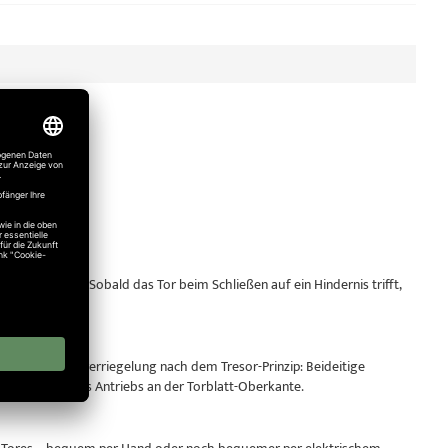
sgestattet. Sobald das Tor beim Schließen auf ein Hindernis trifft,
derstand.
ne Dreipunktverriegelung nach dem Tresor-Prinzip: Beideitige
lbsthemmung des Antriebs an der Torblatt-Oberkante.