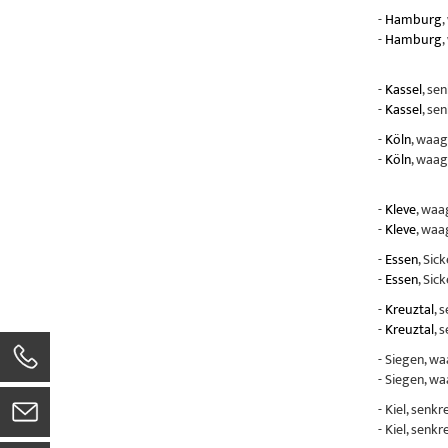
-
Hamburg
,
-
Hamburg
,
-
Kassel
, se
-
Kassel
, se
-
Köln
, waag
-
Köln
, waag
-
Kleve
, waa
-
Kleve
, waa
-
Essen
, Sic
-
Essen
, Sic
-
Kreuztal
, 
-
Kreuztal
, 
- Siegen, w
- Siegen, w
- Kiel, senk
- Kiel, senk