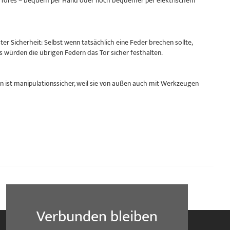
res Tores – bequem per Hand oder noch bequemer per elektrischem
r Sicherheit: Selbst wenn tatsächlich eine Feder brechen sollte,
s würden die übrigen Federn das Tor sicher festhalten.
 ist manipulationssicher, weil sie von außen auch mit Werkzeugen
Verbunden bleiben