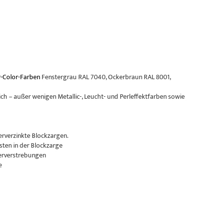
-Color-Farben
Fenstergrau RAL 7040, Ockerbraun RAL 8001,
ch – außer wenigen Metallic-, Leucht- und Perleffektfarben sowie
erverzinkte Blockzargen.
sten in der Blockzarge
erverstrebungen
e