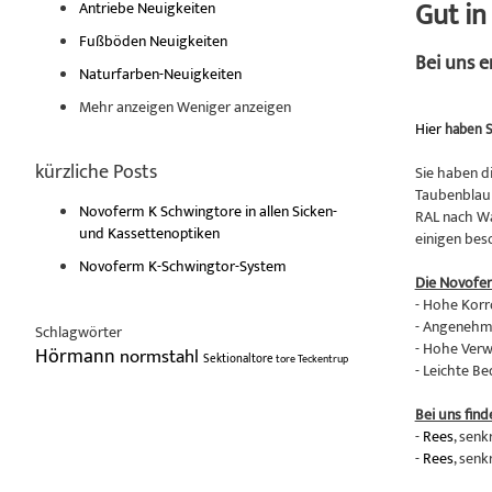
Gut i
Antriebe Neuigkeiten
Fußböden Neuigkeiten
Bei uns 
Naturfarben-Neuigkeiten
Mehr anzeigen
Weniger anzeigen
Hier
haben S
kürzliche Posts
Sie haben d
Taubenblau 
Novoferm K Schwingtore in allen Sicken-
RAL nach Wa
und Kassettenoptiken
einigen bes
Novoferm K-Schwingtor-System
Die Novofe
- Hohe Korr
- Angenehme
Schlagwörter
- Hohe Verw
Hörmann
normstahl
Sektionaltore
tore
Teckentrup
- Leichte B
Bei uns find
-
Rees
, senk
-
Rees
, senk