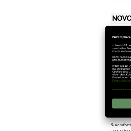
NOVO
01.08.2012
Novoferm
Kaufen Sie b
1.
Schützt M
Das Novofer
ganz gleich
2.
Schützt 
Das automat
Verriegelun
3.
Komforta