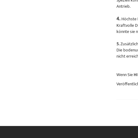
Speziell ko
Antrieb.
4.
Höchste 
Kraftvolle 
könnte sie 
5.
Zusätzlic
Die bodenun
nicht errei
Wenn Sie
HI
Veröffentlic