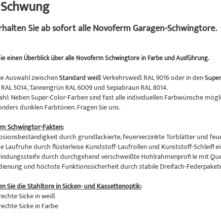
n Schwung
erhalten Sie ab sofort alle Novoferm Garagen-Schwingtore.
ie einen Überblick über alle Novoferm Schwingtore in Farbe und Ausführung.
ie Auswahl zwischen
Standard weiß
Verkehrsweiß RAL 9016 oder in den
Super
RAL 5014, Tannengrün RAL 6009 und Sepiabraun RAL 8014.
hl: Neben Super-Color-Farben sind fast alle individuellen Farbwünsche mögli
onders dunklen Farbtönen. Fragen Sie uns.
rm Schwingtor-Fakten:
osionsbeständigkeit durch grundlackierte, feuerverzinkte Torblätter und feu
 Laufruhe durch flüsterleise Kunststoff-Laufrollen und Kunststoff-Schleifl ei
indungssteife durch durchgehend verschweißte Hohlrahmenprofi le mit Qu
edienung und höchste Funktionssicherheit durch stabile Dreifach-Federpaket
en Sie die Stahltore in Sicken- und Kassettenoptik:
rechte Sicke in weiß
rechte Sicke in Farbe