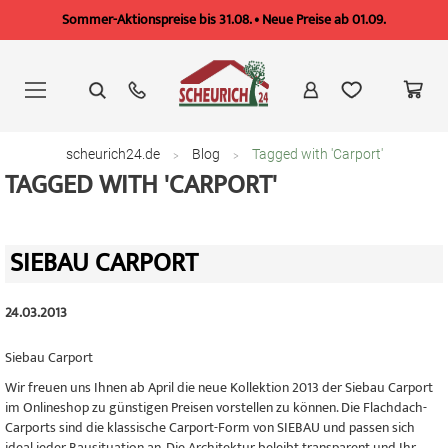
Sommer-Aktionspreise bis 31.08. • Neue Preise ab 01.09.
Zum
Inhalt
springen
scheurich24.de
Blog
Tagged with 'Carport'
TAGGED WITH 'CARPORT'
SIEBAU CARPORT
24.03.2013
Siebau Carport
Wir freuen uns Ihnen ab April die neue Kollektion 2013 der Siebau Carport
im Onlineshop zu günstigen Preisen vorstellen zu können. Die Flachdach-
Carports sind die klassische Carport-Form von SIEBAU und passen sich
ideal jeder Bausituation an. Die Architektur beleibt transparent und Ihr