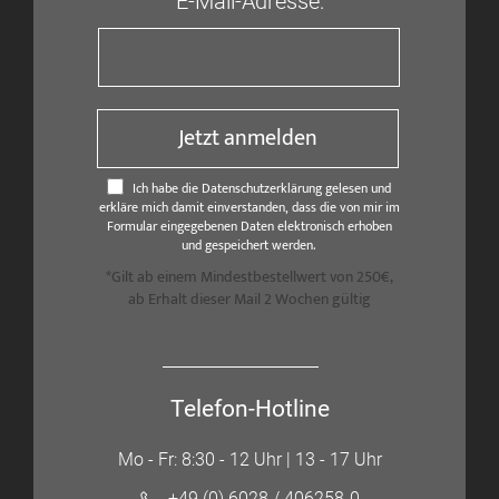
E-Mail-Adresse:
Jetzt anmelden
Ich habe die Datenschutzerklärung gelesen und
erkläre mich damit einverstanden, dass die von mir im
Formular eingegebenen Daten elektronisch erhoben
und gespeichert werden.
*Gilt ab einem Mindestbestellwert von 250€,
ab Erhalt dieser Mail 2 Wochen gültig
Telefon-Hotline
Mo - Fr: 8:30 - 12 Uhr | 13 - 17 Uhr
+49 (0) 6028 / 406258-0