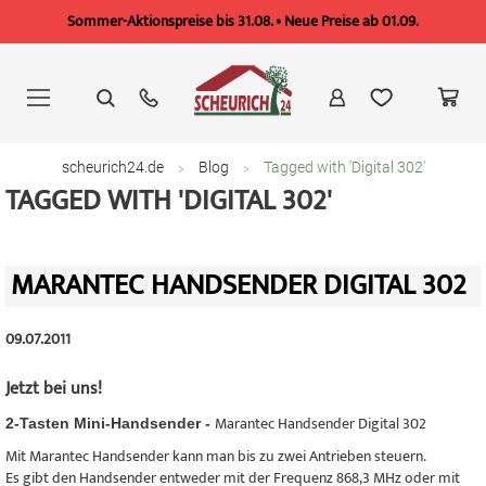
Sommer-Aktionspreise bis 31.08. • Neue Preise ab 01.09.
Zum
Inhalt
springen
scheurich24.de
Blog
Tagged with 'Digital 302'
TAGGED WITH 'DIGITAL 302'
MARANTEC HANDSENDER DIGITAL 302
09.07.2011
Jetzt bei uns!
Marantec Handsender Digital 302
2-Tasten Mini-Handsender -
Mit Marantec Handsender kann man bis zu zwei Antrieben steuern.
Es gibt den Handsender entweder mit der Frequenz 868,3 MHz oder mit