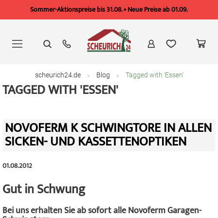
Sommer-Aktionspreise bis 31.08. • Neue Preise ab 01.09.
Zum
Inhalt
springen
scheurich24.de
Blog
Tagged with 'Essen'
TAGGED WITH 'ESSEN'
NOVOFERM K SCHWINGTORE IN ALLEN
SICKEN- UND KASSETTENOPTIKEN
01.08.2012
Gut in Schwung
Bei uns erhalten Sie ab sofort alle Novoferm Garagen-