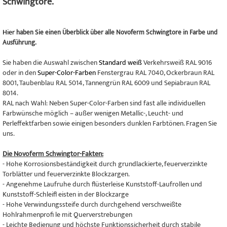
Schwingtore.
Hier
haben Sie einen Überblick über alle Novoferm Schwingtore in Farbe und
Ausführung.
Sie haben die Auswahl zwischen
Standard weiß
Verkehrsweiß RAL 9016
oder in den
Super-Color-Farben
Fenstergrau RAL 7040, Ockerbraun RAL
8001, Taubenblau RAL 5014, Tannengrün RAL 6009 und Sepiabraun RAL
8014.
RAL nach Wahl: Neben Super-Color-Farben sind fast alle individuellen
Farbwünsche möglich – außer wenigen Metallic-, Leucht- und
Perleffektfarben sowie einigen besonders dunklen Farbtönen. Fragen Sie
uns.
Die Novoferm Schwingtor-Fakten:
- Hohe Korrosionsbeständigkeit durch grundlackierte, feuerverzinkte
Torblätter und feuerverzinkte Blockzargen.
- Angenehme Laufruhe durch flüsterleise Kunststoff-Laufrollen und
Kunststoff-Schleifl eisten in der Blockzarge
- Hohe Verwindungssteife durch durchgehend verschweißte
Hohlrahmenprofi le mit Querverstrebungen
- Leichte Bedienung und höchste Funktionssicherheit durch stabile