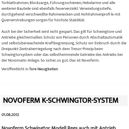
Torblattrahmen, Blockzarge, Führungsschienen, Hebelarme und alle
weiteren Bauteile sind ebenfalls feuerverzinkt. Verwindungssteife,
durchgehend verschweißte Rahmenecken und Hohlrahmenprofi le mit
Querverstrebungen sorgen für höchste Stabilität.
Auch bei der Sicherheit wird nicht gespart. Das gilt für Schwingtore und
Antriebe gleichermaßen. Schutz von Personen durch Abschaltautomatik
und selbstüberwachende Kraftbegrenzung, Schutz vor Einbruch durch die
Dreipunkt-Zentralverriegelung nach dem Tresor-Prinzip beim
Schwingtorsystem oder das selbsthemmende Getriebe des Antriebs bei
der Novomatic-Anlage. So sicher, so gut. Das ist Novoferm.
Veröffentlicht in
Tore Neuigkeiten
NOVOFERM K-SCHWINGTOR-SYSTEM
01.08.2012
Novoferm Schwingtor Modell Rees auch mit Antrieb