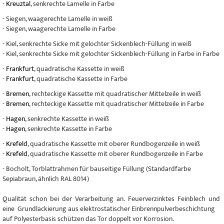
-
Kreuztal
, senkrechte Lamelle in Farbe
- Siegen, waagerechte Lamelle in weiß
- Siegen, waagerechte Lamelle in Farbe
- Kiel, senkrechte Sicke mit gelochter Sickenblech-Füllung in weiß
- Kiel, senkrechte Sicke mit gelochter Sickenblech-Füllung in Farbe in Farbe
-
Frankfurt
, quadratische Kassette in weiß
-
Frankfurt
, quadratische Kassette in Farbe
-
Bremen
, rechteckige Kassette mit quadratischer Mittelzeile in weiß
-
Bremen
, rechteckige Kassette mit quadratischer Mittelzeile in Farbe
-
Hagen
, senkrechte Kassette in weiß
-
Hagen
, senkrechte Kassette in Farbe
-
Krefeld
, quadratische Kassette mit oberer Rundbogenzeile in weiß
-
Krefeld
, quadratische Kassette mit oberer Rundbogenzeile in Farbe
- Bocholt, Torblattrahmen für bauseitige Füllung (Standardfarbe
Sepiabraun, ähnlich RAL 8014)
Qualität schon bei der Verarbeitung an. Feuerverzinktes Feinblech und
eine Grundlackierung aus elektrostatischer Einbrennpulverbeschichtung
auf Polyesterbasis schützen das Tor doppelt vor Korrosion.