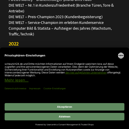
DIE WELT – Nr. 1 in Kundenzufriedenheit (Branche Türen, Tore &
Antriebe)
DIE WELT – Preis-Champion 2023 (Kundenbegeisterung)
DIE WELT – Service-Champion im erlebten Kundenservice
Computer Bild & Statista – Aufsteiger des Jahres (Wachstum,
Traffic, Technik)
2022
FOCUS Printmagazin – Deutschlands Nr. 1 für Türen, Tore &
Antriebe
Deutschland Test – Bester Onlineshop 2022
FOCUS Money – Branchensieger „Rund ums Haus“
DIE WELT – Service-Champion im erlebten Kundenservice
DIE WELT – Branchengewinner Gold-Rang (Türen, Tore & Antriebe)
AGB
Impressum
Widerruf
Datenschutz
Cookie-
Einstellungen
© 2026 SCHEURICH GmbH