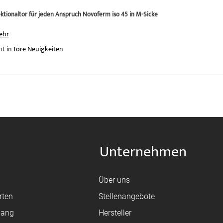
ktionaltor für jeden Anspruch Novoferm iso 45 in M-Sicke
ehr
ht in
Tore Neuigkeiten
Unternehmen
Über uns
rten
Stellenangebote
gang
Hersteller