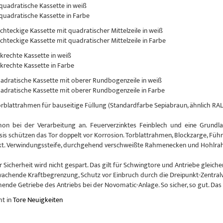
 quadratische Kassette in weiß
 quadratische Kassette in Farbe
echteckige Kassette mit quadratischer Mittelzeile in weiß
echteckige Kassette mit quadratischer Mittelzeile in Farbe
nkrechte Kassette in weiß
nkrechte Kassette in Farbe
uadratische Kassette mit oberer Rundbogenzeile in weiß
uadratische Kassette mit oberer Rundbogenzeile in Farbe
Torblattrahmen für bauseitige Füllung (Standardfarbe Sepiabraun, ähnlich RAL
hon bei der Verarbeitung an. Feuerverzinktes Feinblech und eine Grundlac
sis schützen das Tor doppelt vor Korrosion. Torblattrahmen, Blockzarge, Führ
kt. Verwindungssteife, durchgehend verschweißte Rahmenecken und Hohlrahm
r Sicherheit wird nicht gespart. Das gilt für Schwingtore und Antriebe glei
achende Kraftbegrenzung, Schutz vor Einbruch durch die Dreipunkt-Zentral
nde Getriebe des Antriebs bei der Novomatic-Anlage. So sicher, so gut. Das
ht in
Tore Neuigkeiten