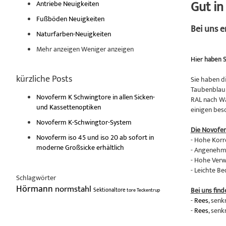
Gut i
Antriebe Neuigkeiten
Fußböden Neuigkeiten
Bei uns 
Naturfarben-Neuigkeiten
Mehr anzeigen
Weniger anzeigen
Hier
haben S
kürzliche Posts
Sie haben d
Taubenblau 
Novoferm K Schwingtore in allen Sicken-
RAL nach Wa
und Kassettenoptiken
einigen bes
Novoferm K-Schwingtor-System
Die Novofe
Novoferm iso 45 und iso 20 ab sofort in
- Hohe Korr
moderne Großsicke erhältlich
- Angenehme
- Hohe Verw
- Leichte B
Schlagwörter
Hörmann
normstahl
Bei uns find
Sektionaltore
tore
Teckentrup
-
Rees
, senk
-
Rees
, senk