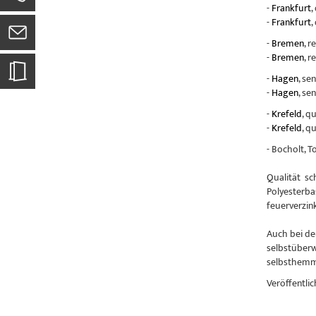
-
Frankfurt
,
-
Frankfurt
,
-
Bremen
, r
-
Bremen
, r
-
Hagen
, se
-
Hagen
, se
-
Krefeld
, q
-
Krefeld
, q
- Bocholt, 
Qualität sc
Polyesterba
feuerverzin
Auch bei de
selbstüberw
selbsthemme
Veröffentlic