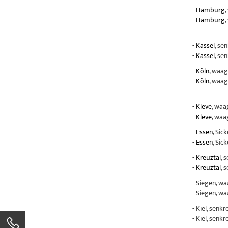
-
Hamburg
,
-
Hamburg
,
-
Kassel
, se
-
Kassel
, se
-
Köln
, waag
-
Köln
, waag
-
Kleve
, waa
-
Kleve
, waa
-
Essen
, Sic
-
Essen
, Sic
-
Kreuztal
, 
-
Kreuztal
, 
- Siegen, w
- Siegen, w
- Kiel, senk
- Kiel, senk