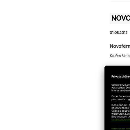
NOVO
01.08.2012
Novoferm
Kaufen Sie b
1.
Schützt M
Das Novofer
ganz gleich
2.
Schützt 
Das automat
Verriegelun
3.
Komforta