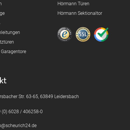
n
Hörmann Türen
age
Hörmann Sektionaltor
ß
leitungen
tztüren
e Garagentore
kt
rsbacher Str. 63-65, 63849 Leidersbach
 (0) 6028 / 406258-0
fo@scheurich24.de