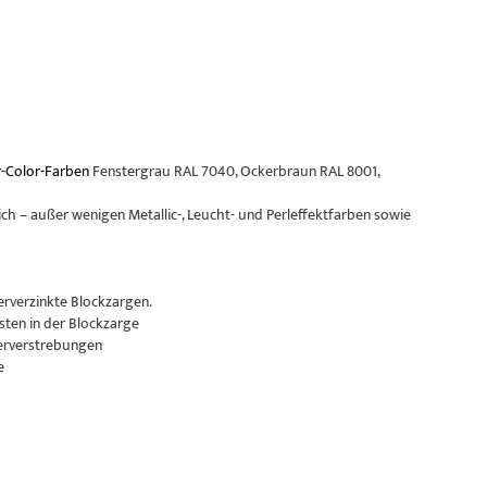
-Color-Farben
Fenstergrau RAL 7040, Ockerbraun RAL 8001,
ch – außer wenigen Metallic-, Leucht- und Perleffektfarben sowie
erverzinkte Blockzargen.
sten in der Blockzarge
erverstrebungen
e