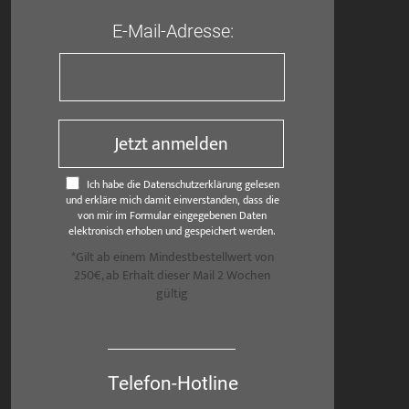
E-Mail-Adresse:
Jetzt anmelden
Ich habe die Datenschutzerklärung gelesen
und erkläre mich damit einverstanden, dass die
von mir im Formular eingegebenen Daten
elektronisch erhoben und gespeichert werden.
*Gilt ab einem Mindestbestellwert von
250€, ab Erhalt dieser Mail 2 Wochen
gültig
Telefon-Hotline