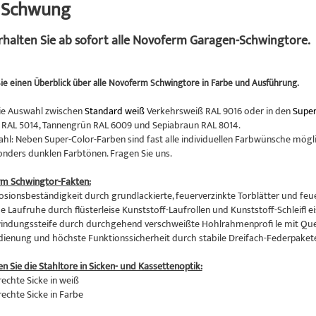
n Schwung
erhalten Sie ab sofort alle Novoferm Garagen-Schwingtore.
ie einen Überblick über alle Novoferm Schwingtore in Farbe und Ausführung.
ie Auswahl zwischen
Standard weiß
Verkehrsweiß RAL 9016 oder in den
Super
RAL 5014, Tannengrün RAL 6009 und Sepiabraun RAL 8014.
hl: Neben Super-Color-Farben sind fast alle individuellen Farbwünsche mögli
onders dunklen Farbtönen. Fragen Sie uns.
rm Schwingtor-Fakten:
osionsbeständigkeit durch grundlackierte, feuerverzinkte Torblätter und feu
 Laufruhe durch flüsterleise Kunststoff-Laufrollen und Kunststoff-Schleifl ei
indungssteife durch durchgehend verschweißte Hohlrahmenprofi le mit Qu
edienung und höchste Funktionssicherheit durch stabile Dreifach-Federpaket
en Sie die Stahltore in Sicken- und Kassettenoptik:
rechte Sicke in weiß
rechte Sicke in Farbe