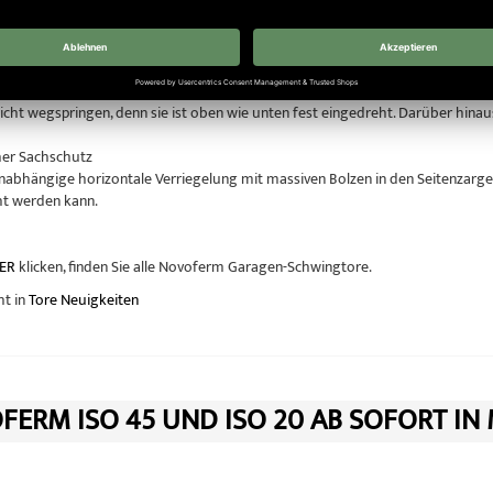
nstruierte Hebelarmlager ermöglichen ein leichtes Öffnen und Schließen Ih
Funktionssicherheit
Dreifach-Zugfederpakete sorgen für „federleichten“ Bedienkomfort bei höchste
nicht wegspringen, denn sie ist oben wie unten fest eingedreht. Darüber hinau
her Sachschutz
abhängige horizontale Verriegelung mit massiven Bolzen in den Seitenzargen
cht werden kann.
ER
klicken, finden Sie alle Novoferm Garagen-Schwingtore.
ht in
Tore Neuigkeiten
ERM ISO 45 UND ISO 20 AB SOFORT IN