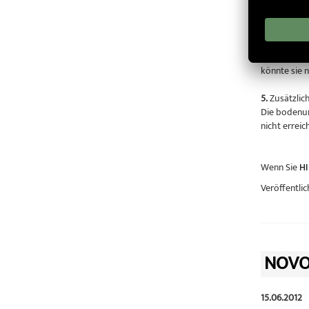
Speziell ko
Antrieb.
4.
Höchste 
Kraftvolle 
könnte sie 
5.
Zusätzlic
Die bodenun
nicht errei
Wenn Sie
HI
Veröffentlic
NOVOF
15.06.2012