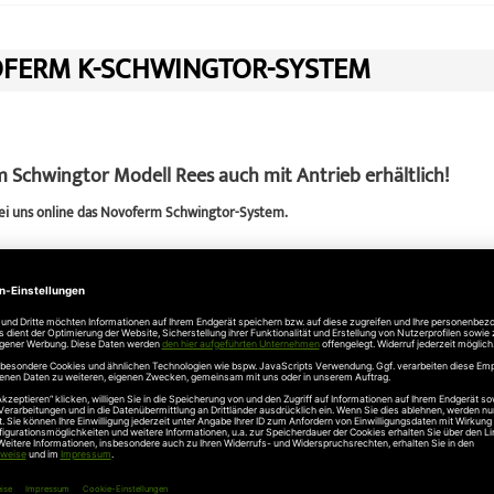
FERM K-SCHWINGTOR-SYSTEM
 Schwingtor Modell Rees auch mit Antrieb erhältlich!
ei uns online das Novoferm Schwingtor-System.
enschen: Das Tor, das sich selbst überwacht
m Schwingtor-System ist mit einer selbstüberwachenden Abschaltautomatik au
, ob Gegenstand oder Person, stoppt und öffnet es sofort beim geringsten Wi
Eigentum: Vorbildliche Einbruchhemmung
ische Novoferm Schwingtor-System schützt Ihr Eigentum zusätzlich durch ei
g durch massive Bolzen in der Zarge, zusätzliche Verriegelung durch die Se
bles Öffnen und Schließen