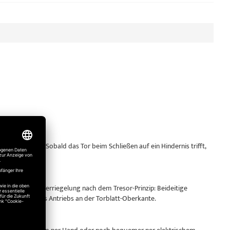
sgestattet. Sobald das Tor beim Schließen auf ein Hindernis trifft,
derstand.
ne Dreipunktverriegelung nach dem Tresor-Prinzip: Beideitige
lbsthemmung des Antriebs an der Torblatt-Oberkante.