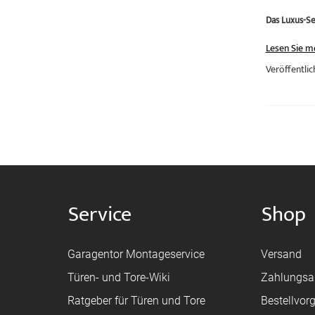
Das Luxus-Se
Lesen Sie m
Veröffentlic
Service
Shop
Garagentor Montageservice
Versand
Türen- und Tore-Wiki
Zahlungsa
Ratgeber für Türen und Tore
Bestellvor