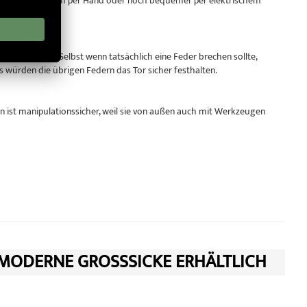
res Tores – bequem per Hand oder noch bequemer per elektrischem
r Sicherheit: Selbst wenn tatsächlich eine Feder brechen sollte,
s würden die übrigen Federn das Tor sicher festhalten.
 ist manipulationssicher, weil sie von außen auch mit Werkzeugen
 MODERNE GROSSSICKE ERHÄLTLICH