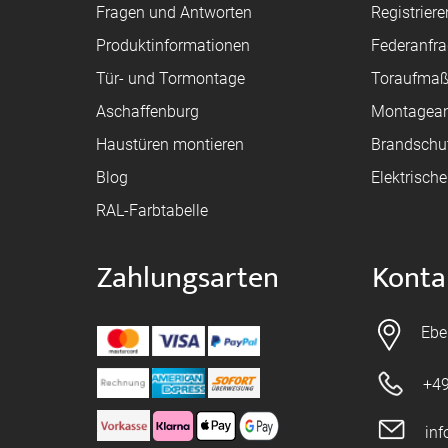
Fragen und Antworten
Registriere
Produktinformationen
Federanfr
Tür- und Tormontage
Toraufma
Aschaffenburg
Montagean
Haustüren montieren
Brandschu
Blog
Elektrisch
RAL-Farbtabelle
Zahlungsarten
Konta
Ebe
+49
in