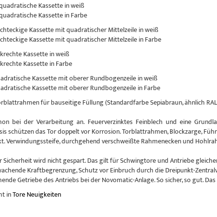
 quadratische Kassette in weiß
 quadratische Kassette in Farbe
echteckige Kassette mit quadratischer Mittelzeile in weiß
echteckige Kassette mit quadratischer Mittelzeile in Farbe
nkrechte Kassette in weiß
nkrechte Kassette in Farbe
uadratische Kassette mit oberer Rundbogenzeile in weiß
uadratische Kassette mit oberer Rundbogenzeile in Farbe
Torblattrahmen für bauseitige Füllung (Standardfarbe Sepiabraun, ähnlich RAL
hon bei der Verarbeitung an. Feuerverzinktes Feinblech und eine Grundlac
sis schützen das Tor doppelt vor Korrosion. Torblattrahmen, Blockzarge, Führ
kt. Verwindungssteife, durchgehend verschweißte Rahmenecken und Hohlrahm
r Sicherheit wird nicht gespart. Das gilt für Schwingtore und Antriebe glei
achende Kraftbegrenzung, Schutz vor Einbruch durch die Dreipunkt-Zentral
nde Getriebe des Antriebs bei der Novomatic-Anlage. So sicher, so gut. Das
ht in
Tore Neuigkeiten