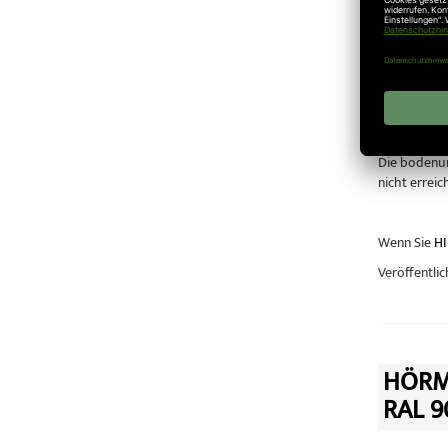
Speziell ko
Antrieb.
4.
Höchste 
Kraftvolle 
könnte sie 
5.
Zusätzlic
Die bodenun
nicht errei
Wenn Sie
HI
Veröffentlic
HÖRM
RAL 9