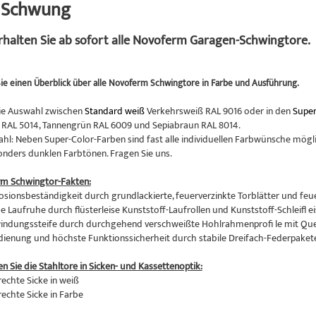
n Schwung
erhalten Sie ab sofort alle Novoferm Garagen-Schwingtore.
ie einen Überblick über alle Novoferm Schwingtore in Farbe und Ausführung.
ie Auswahl zwischen
Standard weiß
Verkehrsweiß RAL 9016 oder in den
Super
RAL 5014, Tannengrün RAL 6009 und Sepiabraun RAL 8014.
hl: Neben Super-Color-Farben sind fast alle individuellen Farbwünsche mögli
onders dunklen Farbtönen. Fragen Sie uns.
rm Schwingtor-Fakten:
osionsbeständigkeit durch grundlackierte, feuerverzinkte Torblätter und feu
 Laufruhe durch flüsterleise Kunststoff-Laufrollen und Kunststoff-Schleifl ei
indungssteife durch durchgehend verschweißte Hohlrahmenprofi le mit Qu
edienung und höchste Funktionssicherheit durch stabile Dreifach-Federpaket
en Sie die Stahltore in Sicken- und Kassettenoptik:
rechte Sicke in weiß
rechte Sicke in Farbe