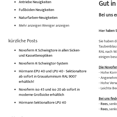
Gut i
Antriebe Neuigkeiten
Fußböden Neuigkeiten
Bei uns 
Naturfarben-Neuigkeiten
Mehr anzeigen
Weniger anzeigen
Hier
haben S
kürzliche Posts
Sie haben d
Taubenblau 
Novoferm K Schwingtore in allen Sicken-
RAL nach Wa
und Kassettenoptiken
einigen bes
Novoferm K-Schwingtor-System
Die Novofe
Hörmann EPU 40 und LPU 40 - Sektionaltore
- Hohe Korr
ab sofort in Graualuminium RAL 9007
- Angenehme
erhältlich!
- Hohe Verw
- Leichte B
Novoferm iso 45 und iso 20 ab sofort in
moderne Großsicke erhältlich
Bei uns find
Hörmann Sektionaltore LPU 40
-
Rees
, senk
-
Rees
, senk