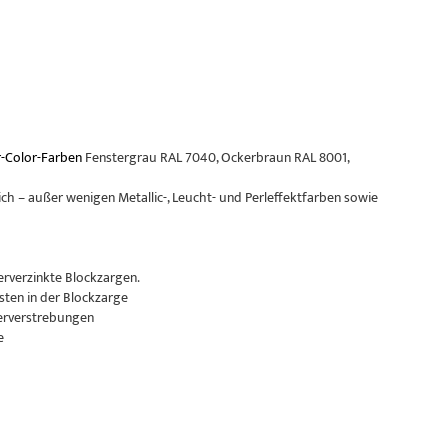
-Color-Farben
Fenstergrau RAL 7040, Ockerbraun RAL 8001,
ch – außer wenigen Metallic-, Leucht- und Perleffektfarben sowie
erverzinkte Blockzargen.
sten in der Blockzarge
erverstrebungen
e