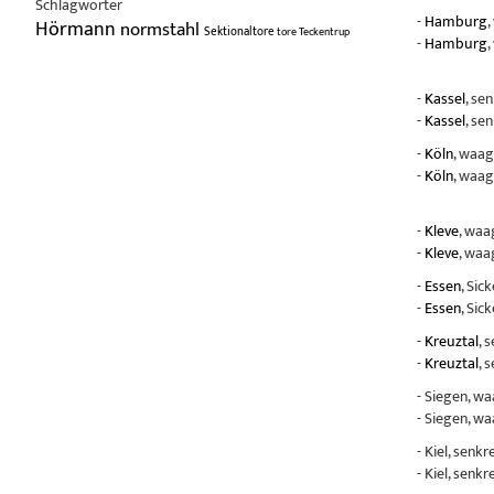
Schlagwörter
-
Hamburg
,
Hörmann
normstahl
Sektionaltore
tore
Teckentrup
-
Hamburg
,
-
Kassel
, se
-
Kassel
, se
-
Köln
, waag
-
Köln
, waag
-
Kleve
, waa
-
Kleve
, waa
-
Essen
, Sic
-
Essen
, Sic
-
Kreuztal
, 
-
Kreuztal
, 
- Siegen, w
- Siegen, w
- Kiel, senk
- Kiel, senk