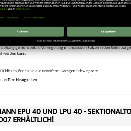
nstruierte Hebelarmlager ermöglichen ein leichtes Öffnen und Schließen Ih
Funktionssicherheit
Dreifach-Zugfederpakete sorgen für „federleichten“ Bedienkomfort bei höchste
nicht wegspringen, denn sie ist oben wie unten fest eingedreht. Darüber hinau
her Sachschutz
abhängige horizontale Verriegelung mit massiven Bolzen in den Seitenzargen
cht werden kann.
ER
klicken, finden Sie alle Novoferm Garagen-Schwingtore.
ht in
Tore Neuigkeiten
ANN EPU 40 UND LPU 40 - SEKTIONALT
007 ERHÄLTLICH!