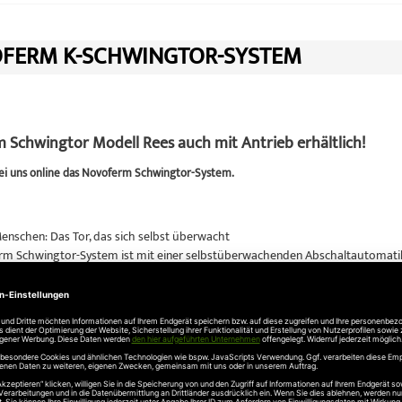
FERM K-SCHWINGTOR-SYSTEM
 Schwingtor Modell Rees auch mit Antrieb erhältlich!
ei uns online das Novoferm Schwingtor-System.
enschen: Das Tor, das sich selbst überwacht
m Schwingtor-System ist mit einer selbstüberwachenden Abschaltautomatik au
, ob Gegenstand oder Person, stoppt und öffnet es sofort beim geringsten Wi
Eigentum: Vorbildliche Einbruchhemmung
ische Novoferm Schwingtor-System schützt Ihr Eigentum zusätzlich durch ei
g durch massive Bolzen in der Zarge, zusätzliche Verriegelung durch die Se
bles Öffnen und Schließen