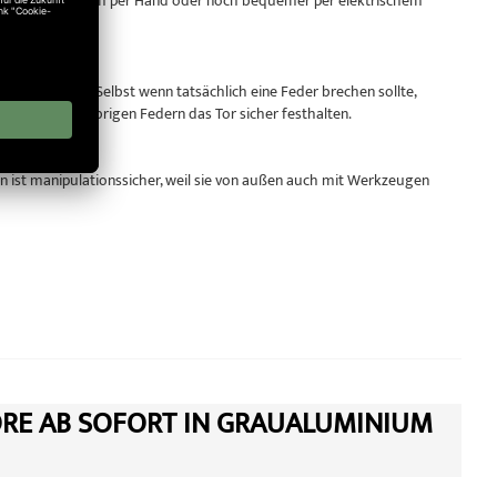
res Tores – bequem per Hand oder noch bequemer per elektrischem
r Sicherheit: Selbst wenn tatsächlich eine Feder brechen sollte,
s würden die übrigen Federn das Tor sicher festhalten.
 ist manipulationssicher, weil sie von außen auch mit Werkzeugen
ORE AB SOFORT IN GRAUALUMINIUM