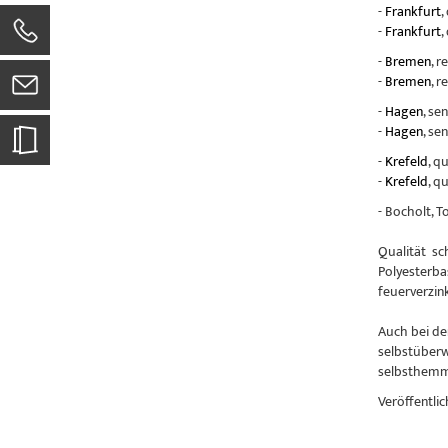
-
Frankfurt
,
-
Frankfurt
,
-
Bremen
, r
-
Bremen
, r
-
Hagen
, se
-
Hagen
, se
-
Krefeld
, q
-
Krefeld
, q
- Bocholt, 
Qualität sc
Polyesterba
feuerverzin
Auch bei de
selbstüberw
selbsthemme
Veröffentlic