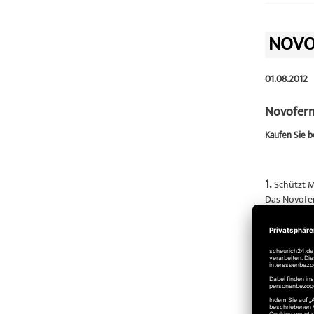
NOVO
01.08.2012
Novoferm
Kaufen Sie b
1.
Schützt M
Das Novofer
ganz gleich
2.
Schützt 
Das automat
Verriegelun
3.
Komforta