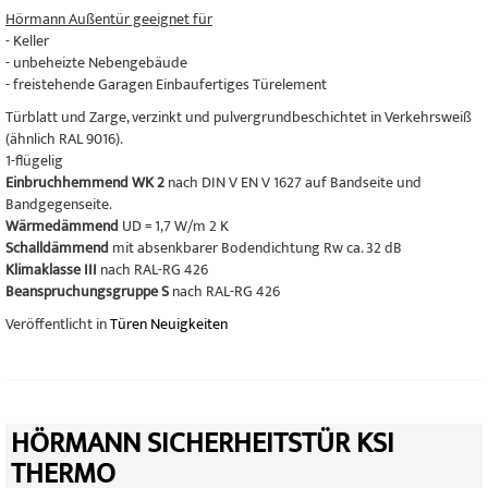
Hörmann Außentür geeignet für
- Keller
- unbeheizte Nebengebäude
- freistehende Garagen Einbaufertiges Türelement
Türblatt und Zarge, verzinkt und pulvergrundbeschichtet in Verkehrsweiß
(ähnlich RAL 9016).
1-flügelig
Einbruchhemmend WK 2
nach DIN V EN V 1627 auf Bandseite und
Bandgegenseite.
Wärmedämmend
UD = 1,7 W/m 2 K
Schalldämmend
mit absenkbarer Bodendichtung Rw ca. 32 dB
Klimaklasse III
nach RAL-RG 426
Beanspruchungsgruppe S
nach RAL-RG 426
Veröffentlicht in
Türen Neuigkeiten
HÖRMANN SICHERHEITSTÜR KSI
THERMO