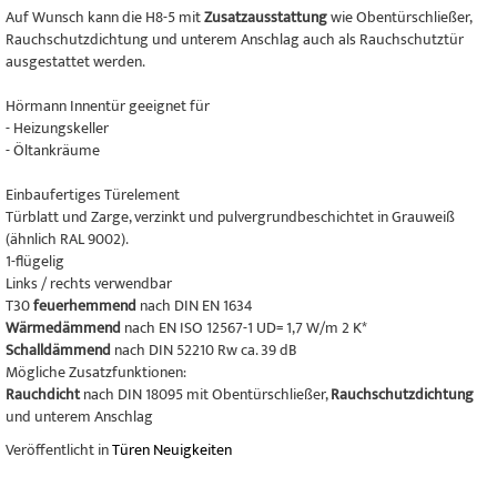
Auf Wunsch kann die H8-5 mit
Zusatzausstattung
wie Obentürschließer,
Rauchschutzdichtung und unterem Anschlag auch als Rauchschutztür
ausgestattet werden.
Hörmann Innentür geeignet für
- Heizungskeller
- Öltankräume
Einbaufertiges Türelement
Türblatt und Zarge, verzinkt und pulvergrundbeschichtet in Grauweiß
(ähnlich RAL 9002).
1-flügelig
Links / rechts verwendbar
T30
feuerhemmend
nach DIN EN 1634
Wärmedämmend
nach EN ISO 12567-1 UD= 1,7 W/m 2 K*
Schalldämmend
nach DIN 52210 Rw ca. 39 dB
Mögliche Zusatzfunktionen:
Rauchdicht
nach DIN 18095 mit Obentürschließer,
Rauchschutzdichtung
und unterem Anschlag
Veröffentlicht in
Türen Neuigkeiten