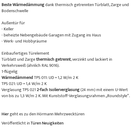
Beste Wärmedämmung
dank thermisch getrennten Türblatt, Zarge und
Bodenschwelle
Außentür für
- Keller
- beheizte Nebengebäude Garagen mit Zugang ins Haus
- Werk- und Hobbyräume
Einbaufertiges Türelement
Türblatt und Zarge
thermisch getrennt
, verzinkt und lackiert in
Verkehrsweiß (ähnlich RAL 9016).
1-flügelig
Wärmedämmend
TPS 011: UD = 1,2 W/m 2 K
TPS 021: UD = 1,4 W/m 2 K
Verglasung TPS 021
2-fach Isolierverglasung
(24 mm) mit einem U-Wert
von bis zu 1,3 W/m 2 K. Mit Kunststoff-Verglasungsrahmen „Roundstyle“.
Hier
geht es zu den Hörmann Mehrzwecktüren
Veröffentlicht in
Türen Neuigkeiten