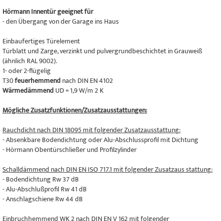
Hörmann Innentür geeignet für
- den Übergang von der Garage ins Haus
Einbaufertiges Türelement
Türblatt und Zarge, verzinkt und pulvergrundbeschichtet in Grauweiß
(ähnlich RAL 9002).
1- oder 2-flügelig
T30
feuerhemmend
nach DIN EN 4102
Wärmedämmend
UD = 1,9 W/m 2 K
Mögliche Zusatzfunktionen/Zusatzausstattungen:
Rauchdicht nach DIN 18095 mit folgender Zusatzausstattung:
- Absenkbare Bodendichtung oder Alu-Abschlussprofil mit Dichtung
- Hörmann Obentürschließer und Profilzylinder
Schalldämmend nach DIN EN ISO 717.1 mit folgender Zusatzaus stattung:
- Bodendichtung Rw 37 dB
- Alu-Abschlußprofil Rw 41 dB
- Anschlagschiene Rw 44 dB
Einbruchhemmend WK 2 nach DIN EN V 162 mit folgender