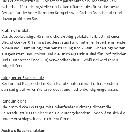
Die Feuerschutztür H8-5 bietet seit Jahrzehnten ein Höchstmaß an
Sicherheit für Heizungskeller und Öltankräume. Die Tür ist das beste
Beispiel für die hohe Hörmann Kompetenz in Sachen Brandschutz und
davon profitieren Sie.
Stabiles Türblatt
Das doppelwandige, 45 mm dicke, 2-seitig gefälzte Türblatt mit einer
Blechdicke von 0,9 mm ist äußerst stabil und mit einer feuerhemmenden
Mineralwoll-Dämmung, Stahlver stärkung und 2 Stahl-Sicherungsbolzen
ausgestattet. Das Schloss und die Drückergarnitur sind für Profilzylinder
und Buntbartschlüssel (BB) verwendbar, ein BB-Schlüssel wird Ihnen
mitgeliefert.
Integrierter Brandschutz
Bei Tür und Klappe ist das Brandschutzmaterial nicht offen, sondern
stirnseitig auf voller Breite verdeckt und flächenbündig eingelassen.
Rundum dicht
Die 2 mm dicke Eckzarge mit umlaufender Dichtung dichtet die
Feuerschutztür H8-5 sicher ab. Bei durchgehendem Boden lässt sich die
untere Anschlagschiene leicht ent fernen.
Auch als Rauchschutztür