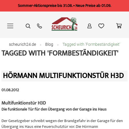
Sommer-Aktionspreise bis 31.08. • Neue Preise ab 01.09.
Zum
Inhalt
springen
scheurich24.de
Blog
Tagged with 'Formbeständigkeit'
TAGGED WITH 'FORMBESTÄNDIGKEIT'
HÖRMANN MULTIFUNKTIONSTÜR H3D
01.08.2012
Multifunktionstür H3D
Die funktionale Tür für den Übergang von der Garage ins Haus
Der Gesetzgeber schreibt wegen der Brandgefahr in der Garage für den
Übergang ins Haus eine Feuerschutztür vor. Die Hörmann