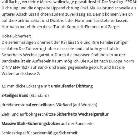
voll flächig verklebte Mineralwolleinlage gewährleistet. Die 3-seitige EPDM-
Dichtung und die doppelte Lippendichtung (inkl. Alu-Halbrund schwelle als
unterer Abschluss) dichten zudem zuverlässig ab. Damit können Sie sich
auf die Funktionalität und Dichtheit der Hörmann Tür stets verlassen.
Hörmann bietet Ihnen diese Tür als Komplett-Element mit Zarge.
Hohe Sicherheit
Die serienmäßige Sicherheit der KSI lässt Sie und Ihre Familie ruhiger
schlafen: Die Tür verfügt über eine zieh- und aufbohrgeschützte
Sicherheits-Wechselgarnitur. Durch die massiven Stahlbolzen an der
Bandseite ist ein Aufhebeln kaum möglich. Die KSI ist nach Europa-Norm
DIN V ENV 1627 auf Band- und Band gegenseite geprüft und hat die
Widerstandsklasse 2.
1,5 mm dicke Eckzarge mit
umlaufender Dichtung
3-teiliges Band
(Standard)
dreidimensional
verstellbares VX-Band
(auf Wunsch)
Zieh- und aufbohrgeschützte
Sicherheits-Wechselgarnitur
Massive Stahl-Sicherungsbolze
n auf der Bandseite
Schlossriegel für serienmäßige
Sicherheit