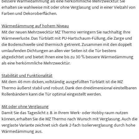
bessere Wärmedämmung als eine herkömmliche Mehrzwecktür. Sie
erhalten sie wahlweise mit oder ohne Verglasung und in einer Vielzahl von
Farben und Dekoroberflächen.
Wärmedämmung auf hohem Niveau
Mit der neuen Mehrzwecktür MZ Thermo verringern Sie nachhaltig Ihre
Wärmeverluste. Das Türblatt mit PU-Hartschaum-Füllung, die Zarge und
die Bodenschwelle sind thermisch getrennt. Zusammen mit den doppelt
umlaufenden Dichtungen an allen vier Seiten ist die Tür bestens
abgedichtet und bietet Ihnen eine bis zu 30 % bessere Wärmedämmung
als eine herkömmliche Mehrzwecktür.
Stabilität und Funktionalität
Mit dem 46 mm dicken, vollständig ausgefüllten Türblatt ist die MZ
Thermo äußerst stabil und robust. Dank den dreidimensional einstellbaren
Rollenbändern kann die Tür optimal eingestellt werden.
Mit oder ohne Verglasung
Damit Sie das Tageslicht z. B. in Ihrem Werk- oder Hobby raum nutzen
können, erhalten Sie die MZ Thermo nach Wunsch mit Verglasung. Auch die
verglaste Variante zeichnet sich dank 2-fach Isolierverglasung durch hohe
Wärmedämmung aus.