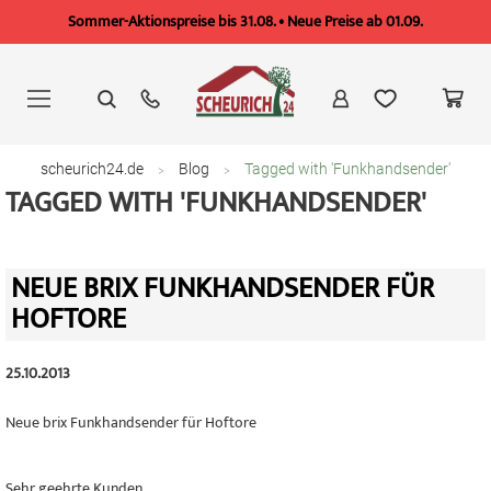
Sommer-Aktionspreise bis 31.08. • Neue Preise ab 01.09.
Zum
Inhalt
springen
scheurich24.de
Blog
Tagged with 'Funkhandsender'
TAGGED WITH 'FUNKHANDSENDER'
NEUE BRIX FUNKHANDSENDER FÜR
HOFTORE
25.10.2013
Neue brix Funkhandsender für Hoftore
Sehr geehrte Kunden,