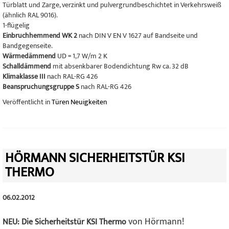
Türblatt und Zarge, verzinkt und pulvergrundbeschichtet in Verkehrsweiß
(ähnlich RAL 9016).
1-flügelig
Einbruchhemmend WK 2
nach DIN V EN V 1627 auf Bandseite und
Bandgegenseite.
Wärmedämmend
UD = 1,7 W/m 2 K
Schalldämmend
mit absenkbarer Bodendichtung Rw ca. 32 dB
Klimaklasse III
nach RAL-RG 426
Beanspruchungsgruppe S
nach RAL-RG 426
Veröffentlicht in
Türen Neuigkeiten
HÖRMANN SICHERHEITSTÜR KSI
THERMO
06.02.2012
von Hörmann!
NEU: Die Sicherheitstür KSI Thermo