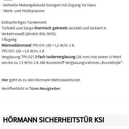
- beheizte Nebengebäude Garagen mit Zugang ins Haus
- Werk- und Hobbyräume
Einbaufertiges Türelement
Türblatt und Zarge
thermisch getrennt
, verzinkt und lackiert in
Verkehrsweiß (ähnlich RAL 9016).
1-flügelig
Wärmedämmend
TPS 011: UD = 1,2 W/m 2 K
TPS 021: UD = 1,4 W/m 2 K
Verglasung TPS 021
2-fach Isolierverglasung
(24 mm) mit einem U-Wert
von bis zu 1,3 W/m 2 K. Mit Kunststoff-Verglasungsrahmen „Roundstyle“.
Hier
geht es zu den Hörmann Mehrzwecktüren
Veröffentlicht in
Türen Neuigkeiten
HÖRMANN SICHERHEITSTÜR KSI