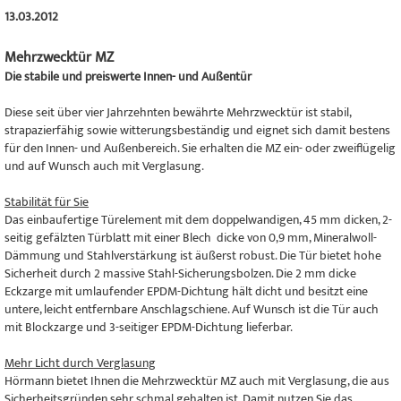
13.03.2012
Mehrzwecktür MZ
Die stabile und preiswerte Innen- und Außentür
Diese seit über vier Jahrzehnten bewährte Mehrzwecktür ist stabil,
strapazierfähig sowie witterungsbeständig und eignet sich damit bestens
für den Innen- und Außenbereich. Sie erhalten die MZ ein- oder zweiflügelig
und auf Wunsch auch mit Verglasung.
Stabilität für Sie
Das einbaufertige Türelement mit dem doppelwandigen, 45 mm dicken, 2-
seitig gefälzten Türblatt mit einer Blech dicke von 0,9 mm, Mineralwoll-
Dämmung und Stahlverstärkung ist äußerst robust. Die Tür bietet hohe
Sicherheit durch 2 massive Stahl-Sicherungsbolzen. Die 2 mm dicke
Eckzarge mit umlaufender EPDM-Dichtung hält dicht und besitzt eine
untere, leicht entfernbare Anschlagschiene. Auf Wunsch ist die Tür auch
mit Blockzarge und 3-seitiger EPDM-Dichtung lieferbar.
Mehr Licht durch Verglasung
Hörmann bietet Ihnen die Mehrzwecktür MZ auch mit Verglasung, die aus
Sicherheitsgründen sehr schmal gehalten ist. Damit nutzen Sie das