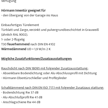
Verfügung
Hörmann Innentür geeignet für
- den Übergang von der Garage ins Haus
Einbaufertiges Türelement
Türblatt und Zarge, verzinkt und pulvergrundbeschichtet in Grauweiß
(ähnlich RAL 9002).
1- oder 2-flügelig
T30
feuerhemmend
nach DIN EN 4102
Wärmedämmend
UD = 1,9 W/m 2 K
Mögliche Zusatzfunktionen/Zusatzausstattungen:
Rauchdicht nach DIN 18095 mit folgender Zusatzausstattung:
- Absenkbare Bodendichtung oder Alu-Abschlussprofil mit Dichtung
- Hörmann Obentürschließer und Profilzylinder
Schalldämmend nach DIN EN ISO 717.1 mit folgender Zusatzaus stattung:
- Bodendichtung Rw 37 dB
- Alu-Abschlußprofil Rw 41 dB
- Anschlagschiene Rw 44 dB