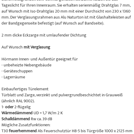
Tageslicht für Ihren Innenraum. Sie erhalten serienmäßig Drahtglas 7 mm,
auf Wunsch mit Iso-Drahtglas 20 mm mit einer Durchsicht von 230 x 1360
mm. Der Verglasungsrahmen aus Alu Naturton ist mit Glashalteleisten auf
der Bandgegenseite befestigt (auf Wunsch auf Bandseite).
2 mm dicke Eckzarge mit umlaufender Dichtung
Auf Wunsch
mit Verglasung
Hörmann Innen- und Außentür geeignet für
- unbeheizte Nebengebäude
- Geräteschuppen
- Lagerräume
Einbaufertiges Türelement
Türblatt und Zarge, verzinkt und pulvergrundbeschichtet in Grauweiß
(ähnlich RAL 9002).
1-
oder
2-flügelig
Wärmedämmend
UD = 1,7 W/m 2 K
Schalldämmend
Rw ca. 39 dB
Mögliche Zusatzfunktionen:
T30
feuerhemmend
Als Feuerschutztür H8-5 bis Türgröße 1000 x 2125 mm