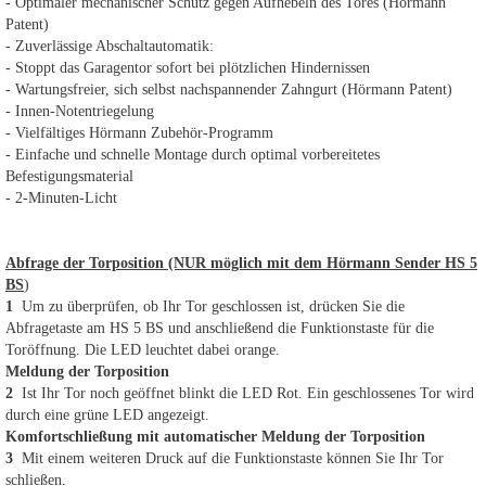
- Optimaler mechanischer Schutz gegen Aufhebeln des Tores (Hörmann
Patent)
- Zuverlässige Abschaltautomatik:
- Stoppt das Garagentor sofort bei plötzlichen Hindernissen
- Wartungsfreier, sich selbst nachspannender Zahngurt (Hörmann Patent)
- Innen-Notentriegelung
- Vielfältiges Hörmann Zubehör-Programm
- Einfache und schnelle Montage durch optimal vorbereitetes
Befestigungsmaterial
- 2-Minuten-Licht
Abfrage der Torposition (NUR möglich mit dem Hörmann Sender HS 5
BS
)
1
Um zu überprüfen, ob Ihr Tor geschlossen ist, drücken Sie die
Abfragetaste am HS 5 BS und anschließend die Funktionstaste für die
Toröffnung. Die LED leuchtet dabei orange.
Meldung der Torposition
2
Ist Ihr Tor noch geöffnet blinkt die LED Rot. Ein geschlossenes Tor wird
durch eine grüne LED angezeigt.
Komfortschließung mit automatischer Meldung der Torposition
3
Mit einem weiteren Druck auf die Funktionstaste können Sie Ihr Tor
schließen.