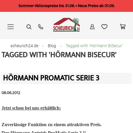
Sommer-Aktionspreise bis 31.08. • Neue Preise ab 01.09.
Zum
Inhalt
springen
scheurich24.de
Blog
Tagged with 'Hörmann BiSecur'
TAGGED WITH 'HÖRMANN BISECUR'
HÖRMANN PROMATIC SERIE 3
08.06.2012
Jetzt schon bei uns erhältlich:
Zuverlässige Funktion zu einem attraktiven Preis.
Der Hörmann Antrieb ProMatic Serie 3 !!