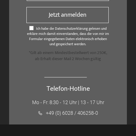
Jetzt anmelden
Ich habe die Datenschutzerklärung gelesen und
erkläre mich damit einverstanden, dass die von mir im
Formular eingegebenen Daten elektronisch erhoben
und gespeichert werden.
*Gilt ab einem Mindestbestellwert von 250€,
ab Erhalt dieser Mail 2 Wochen gültig
Telefon-Hotline
Mo - Fr: 8:30 - 12 Uhr | 13 - 17 Uhr
+49 (0) 6028 / 406258-0