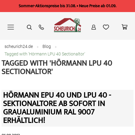
Sommer-Aktionspreise bis 31.08. • Neue Preise ab 01.09.
Zum
Inhalt
springen
scheurich24.de
Blog
Tagged with 'Hörmann LPU 40 Sectionaltor'
TAGGED WITH 'HÖRMANN LPU 40
SECTIONALTOR'
HÖRMANN EPU 40 UND LPU 40 -
SEKTIONALTORE AB SOFORT IN
GRAUALUMINIUM RAL 9007
ERHÄLTLICH!