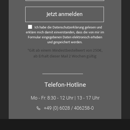
Jetzt anmelden
Ich habe die Datenschutzerklärung gelesen und
erkläre mich damit einverstanden, dass die von mir im
Formular eingegebenen Daten elektronisch erhoben
und gespeichert werden.
*Gilt ab einem Mindestbestellwert von 250€,
ab Erhalt dieser Mail 2 Wochen gültig
Telefon-Hotline
Mo - Fr: 8:30 - 12 Uhr | 13 - 17 Uhr
+49 (0) 6028 / 406258-0