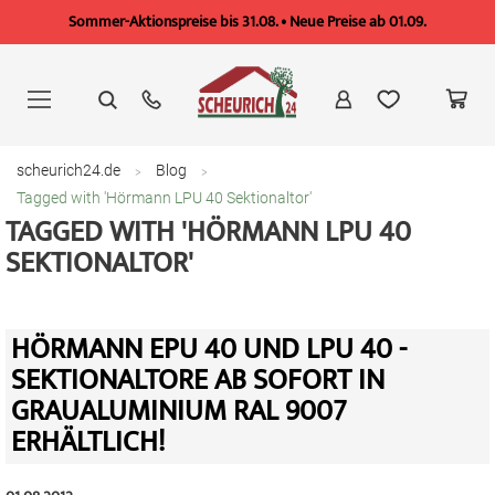
Sommer-Aktionspreise bis 31.08. • Neue Preise ab 01.09.
Zum
Inhalt
springen
scheurich24.de
Blog
Tagged with 'Hörmann LPU 40 Sektionaltor'
TAGGED WITH 'HÖRMANN LPU 40
SEKTIONALTOR'
HÖRMANN EPU 40 UND LPU 40 -
SEKTIONALTORE AB SOFORT IN
GRAUALUMINIUM RAL 9007
ERHÄLTLICH!